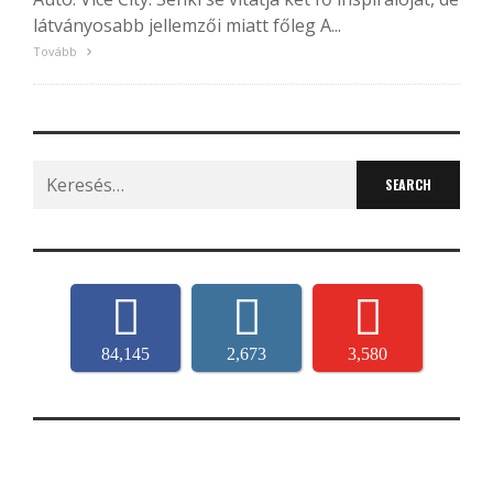
látványosabb jellemzői miatt főleg A...
Tovább
Search
for:
84,145
2,673
3,580