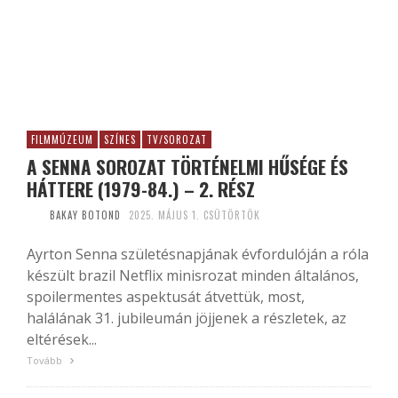
FILMMÚZEUM
SZÍNES
TV/SOROZAT
A SENNA SOROZAT TÖRTÉNELMI HŰSÉGE ÉS
HÁTTERE (1979-84.) – 2. RÉSZ
BAKAY BOTOND
2025. MÁJUS 1. CSÜTÖRTÖK
Ayrton Senna születésnapjának évfordulóján a róla
készült brazil Netflix minisrozat minden általános,
spoilermentes aspektusát átvettük, most,
halálának 31. jubileumán jöjjenek a részletek, az
eltérések...
Tovább