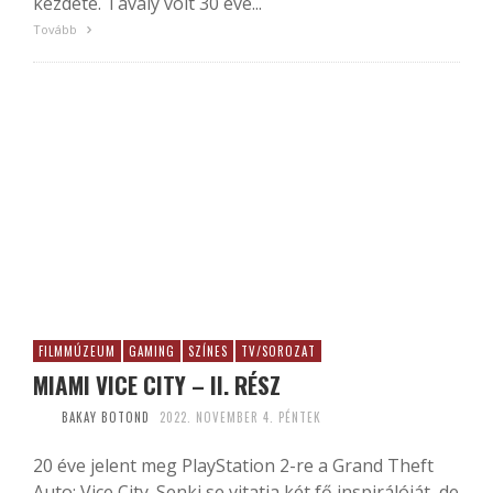
kezdete. Tavaly volt 30 éve...
Tovább
FILMMÚZEUM
GAMING
SZÍNES
TV/SOROZAT
MIAMI VICE CITY – II. RÉSZ
BAKAY BOTOND
2022. NOVEMBER 4. PÉNTEK
20 éve jelent meg PlayStation 2-re a Grand Theft
Auto: Vice City. Senki se vitatja két fő inspirálóját, de