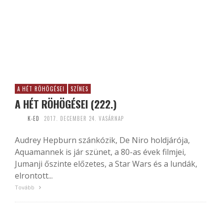
A HÉT RÖHÖGÉSEI
SZÍNES
A HÉT RÖHÖGÉSEI (222.)
K-ED
2017. DECEMBER 24. VASÁRNAP
Audrey Hepburn szánkózik, De Niro holdjárója,
Aquamannek is jár szünet, a 80-as évek filmjei,
Jumanji őszinte előzetes, a Star Wars és a lundák,
elrontott...
Tovább