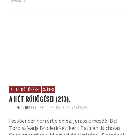
Tovább
A HÉT RÖHÖGÉSEI
SZÍNES
A HÉT RÖHÖGÉSEI (213).
HETEDIKSOR
2017. OKTÓBER 22. VASÁRNAP
Fassbender horrort elemez, Jurassic mosdó, Del
Toro szívatja Brodericket, kerti Batman, Nicholas