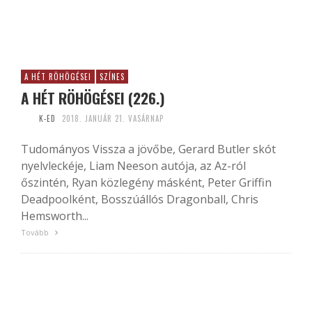
A HÉT RÖHÖGÉSEI
SZÍNES
A HÉT RÖHÖGÉSEI (226.)
K-ED
2018. JANUÁR 21. VASÁRNAP
Tudományos Vissza a jövőbe, Gerard Butler skót
nyelvleckéje, Liam Neeson autója, az Az-ról
őszintén, Ryan közlegény másként, Peter Griffin
Deadpoolként, Bosszúállós Dragonball, Chris
Hemsworth...
Tovább