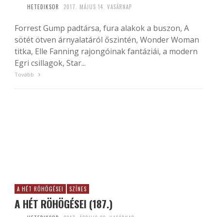
HETEDIKSOR
2017. MÁJUS 14. VASÁRNAP
Forrest Gump padtársa, fura alakok a buszon, A
sötét ötven árnyalatáról őszintén, Wonder Woman
titka, Elle Fanning rajongóinak fantáziái, a modern
Egri csillagok, Star...
Tovább
A HÉT RÖHÖGÉSEI
SZÍNES
A HÉT RÖHÖGÉSEI (187.)