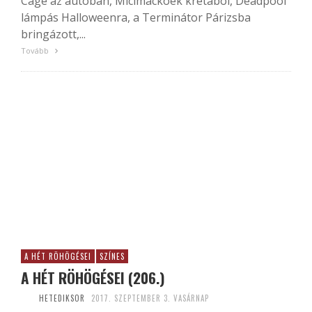
Cage az autóban, Micimackóék krétából, Deadpool
lámpás Halloweenra, a Terminátor Párizsba
bringázott,...
Tovább
A HÉT RÖHÖGÉSEI
SZÍNES
A HÉT RÖHÖGÉSEI (206.)
HETEDIKSOR
2017. SZEPTEMBER 3. VASÁRNAP