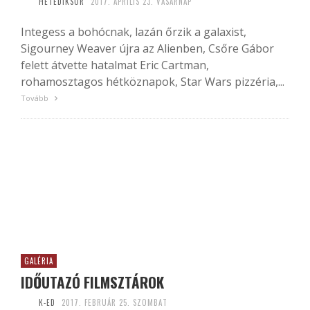
HETEDIKSOR
2017. ÁPRILIS 23. VASÁRNAP
Integess a bohócnak, lazán őrzik a galaxist,
Sigourney Weaver újra az Alienben, Csőre Gábor
felett átvette hatalmat Eric Cartman,
rohamosztagos hétköznapok, Star Wars pizzéria,...
Tovább
GALÉRIA
IDŐUTAZÓ FILMSZTÁROK
K-ED
2017. FEBRUÁR 25. SZOMBAT