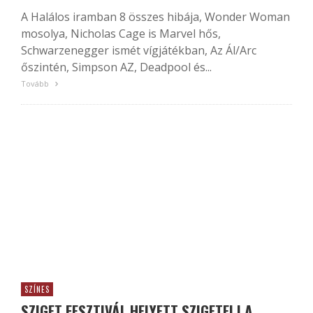
A Halálos iramban 8 összes hibája, Wonder Woman
mosolya, Nicholas Cage is Marvel hős,
Schwarzenegger ismét vígjátékban, Az Ál/Arc
őszintén, Simpson AZ, Deadpool és...
Tovább
SZÍNES
SZIGET FESZTIVÁL HELYETT SZIGETELJ A