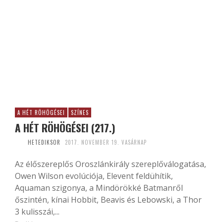
A HÉT RÖHÖGÉSEI
SZÍNES
A HÉT RÖHÖGÉSEI (217.)
HETEDIKSOR
2017. NOVEMBER 19. VASÁRNAP
Az élőszereplős Oroszlánkirály szereplőválogatása,
Owen Wilson evolúciója, Elevent feldühítik,
Aquaman szigonya, a Mindörökké Batmanről
őszintén, kínai Hobbit, Beavis és Lebowski, a Thor
3 kulisszái,...