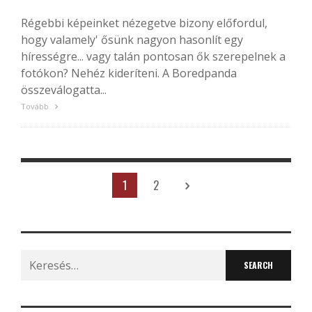
Régebbi képeinket nézegetve bizony előfordul,
hogy valamely' ősünk nagyon hasonlít egy
hírességre... vagy talán pontosan ők szerepelnek a
fotókon? Nehéz kideríteni. A Boredpanda
összeválogatta...
Tovább
1
2
Search
for: