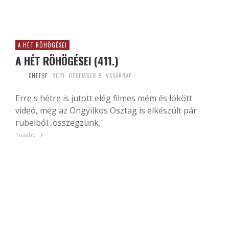
A HÉT RÖHÖGÉSEI
A HÉT RÖHÖGÉSEI (411.)
CHEESE
2021. DECEMBER 5. VASÁRNAP
Erre s hétre is jutott elég filmes mém és lökött
videó, még az Öngyilkos Osztag is elkészült pár
rubelből...összegzünk.
Tovább