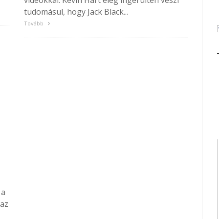
videókkal. Kevin Hart elég ingerülten veszi
tudomásul, hogy Jack Black...
Tovább
 a
 az