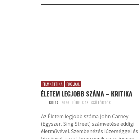
FILMKRITIKA
FŐOLDAL
ÉLETEM LEGJOBB SZÁMA – KRITIKA
BRITA
2026. JÚNIUS 18. CSÜTÖRTÖK
Az Életem legjobb száma John Carney
(Egyszer, Sing Street) számvetése eddigi
életművével. Szembenézés lúzerséggel és
hírnévvel, azzal, hogy egyik sincs ingyen.