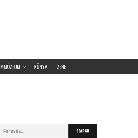
ILMMÚZEUM
KÖNYV
ZENE
Search
for: