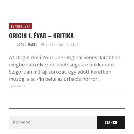
TV/SOROZAT
ORIGIN 1. ÉVAD – KRITIKA
SZABÓ DÁRIÓ
2019. FEBRUÁR 12. KEDD
Az Origin című YouTube Original Series darabban
megbízható élvezeti lehetőségekre bukkanunk.
Szigorúan műfaji sorozat, egy adott keretben
mozog, a sci-fin belül az űrhajós horror...
Tovább
Search
for: