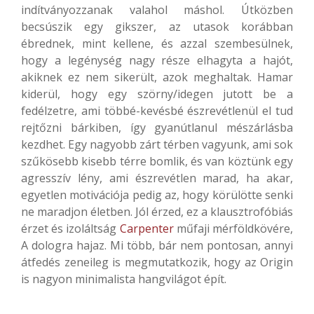
indítványozzanak valahol máshol. Útközben
becsúszik egy gikszer, az utasok korábban
ébrednek, mint kellene, és azzal szembesülnek,
hogy a legénység nagy része elhagyta a hajót,
akiknek ez nem sikerült, azok meghaltak. Hamar
kiderül, hogy egy szörny/idegen jutott be a
fedélzetre, ami többé-kevésbé észrevétlenül el tud
rejtőzni bárkiben, így gyanútlanul mészárlásba
kezdhet. Egy nagyobb zárt térben vagyunk, ami sok
szűkösebb kisebb térre bomlik, és van köztünk egy
agresszív lény, ami észrevétlen marad, ha akar,
egyetlen motivációja pedig az, hogy körülötte senki
ne maradjon életben. Jól érzed, ez a klausztrofóbiás
érzet és izoláltság
Carpenter
műfaji mérföldkövére,
A dologra hajaz. Mi több, bár nem pontosan, annyi
átfedés zeneileg is megmutatkozik, hogy az Origin
is nagyon minimalista hangvilágot épít.