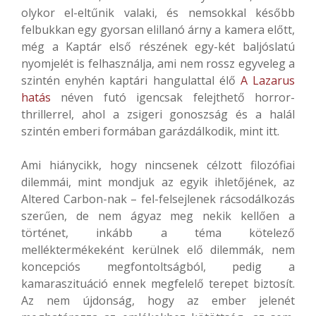
olykor el-eltűnik valaki, és nemsokkal később
felbukkan egy gyorsan elillanó árny a kamera előtt,
még a Kaptár első részének egy-két baljóslatú
nyomjelét is felhasználja, ami nem rossz egyveleg a
szintén enyhén kaptári hangulattal élő
A Lazarus
hatás
néven futó igencsak felejthető horror-
thrillerrel, ahol a zsigeri gonoszság és a halál
szintén emberi formában garázdálkodik, mint itt.
Ami hiánycikk, hogy nincsenek célzott filozófiai
dilemmái, mint mondjuk az egyik ihletőjének, az
Altered Carbon-nak – fel-felsejlenek rácsodálkozás
szerűen, de nem ágyaz meg nekik kellően a
történet, inkább a téma kötelező
melléktermékeként kerülnek elő dilemmák, nem
koncepciós megfontoltságból, pedig a
kamaraszituáció ennek megfelelő terepet biztosít.
Az nem újdonság, hogy az ember jelenét