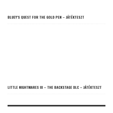
BLUEY’S QUEST FOR THE GOLD PEN – JÁTÉKTESZT
LITTLE NIGHTMARES III – THE BACKSTAGE DLC – JÁTÉKTESZT