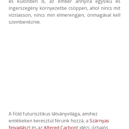
és különben is, az ember annyira egysíkú és
ingerszegény környezetbe csöppen, ahol nincs mit
vizslasson, nincs min elmerengjen, önmagával kell
szembenéznie.
A Föld futurisztikus látványvilága, amihez
emlékeken keresztül férünk hozzá, a
Szárnyas
fejvadász
t és az
Altered Carbon
t idézi, űrhajós