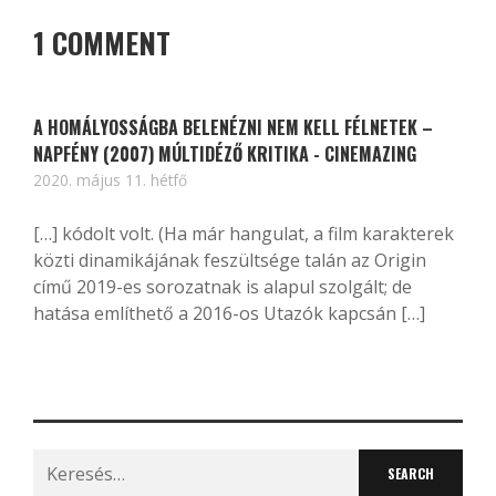
1 COMMENT
A HOMÁLYOSSÁGBA BELENÉZNI NEM KELL FÉLNETEK –
NAPFÉNY (2007) MÚLTIDÉZŐ KRITIKA - CINEMAZING
2020. május 11. hétfő
[…] kódolt volt. (Ha már hangulat, a film karakterek
közti dinamikájának feszültsége talán az Origin
című 2019-es sorozatnak is alapul szolgált; de
hatása említhető a 2016-os Utazók kapcsán […]
Search
for: