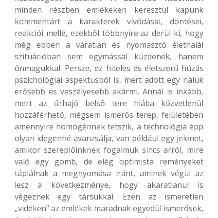
minden részben emlékeken keresztül kapunk
kommentárt a karakterek vívódásai, döntései,
reakciói mellé, ezekből többnyire az derül ki, hogy
még ebben a váratlan és nyomasztó élethalál
szituációban sem egymással küzdenek, hanem
önmagukkal. Persze, ez hiteles és életszerű húzás
pszichológiai aspektusból is, mert adott egy náluk
erősebb és veszélyesebb akármi. Annál is inkább,
mert az űrhajó belső tere hiába közvetlenül
hozzáférhető, mégsem ismerős terep, felületében
amennyire homogénnek tetszik, a technológia épp
olyan idegenné avanzsálja, van például egy jelenet,
amikor szereplőinknek fogalmuk sincs arról, mire
való egy gomb, de elég optimista reményeket
táplálnak a megnyomása iránt, aminek végül az
lesz a következménye, hogy akaratlanul is
végeznek egy társukkal. Ezen az ismeretlen
„vidéken” az emlékek maradnak egyedül ismerősek,