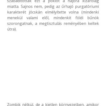
szabadították ezt a poklot a hajóra kizárólag
miatta. Sajnos nem, pedig az űrhajó purgatóriumi
karakterét jócskán elmélyítette volna (mindenki
menekül valami elől, mindenkit földi bűnök
szorongatnak, a megtisztulás reményében keltek
útra).
Zombik nélkül, de a kietlen környezetben, amikor