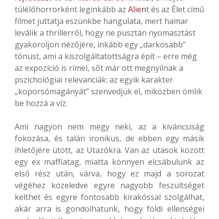
túlélőhorrorként leginkább az
Alien
t és az Élet című
filmet juttatja eszünkbe hangulata, mert hamar
leválik a thrillerről, hogy ne pusztán nyomasztást
gyakoroljon nézőjére, inkább egy „darkosabb”
tónust, ami a kiszolgáltatottságra épít – erre még
az expozíció is rímel, sőt már ott megnyílnak a
pszichológiai relevanciák: az egyik karakter
„koporsómagányát” szenvedjük el, miközben ömlik
be hozzá a víz.
Ami nagyon nem megy neki, az a kíváncsiság
fokozása, és talán ironikus, de ebben egy másik
ihletőjére ütött, az Utazókra. Van az utasok között
egy ex maffiatag, miatta könnyen elcsábulunk az
első rész után, várva, hogy ez majd a sorozat
végéhez közeledve egyre nagyobb feszültséget
kelthet és egyre fontosabb kirakóssal szolgálhat,
akár arra is gondolhatunk, hogy földi ellenségei