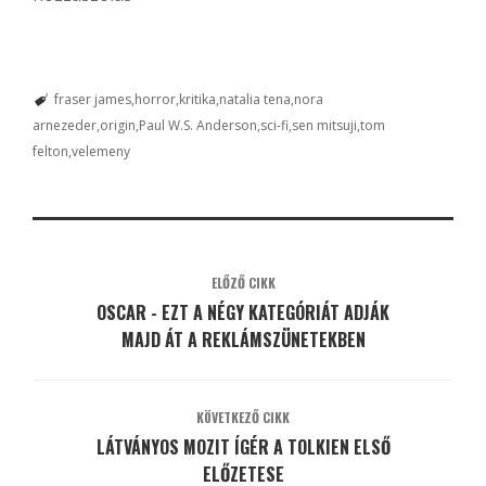
fraser james
horror
kritika
natalia tena
nora
arnezeder
origin
Paul W.S. Anderson
sci-fi
sen mitsuji
tom
felton
velemeny
ELŐZŐ CIKK
OSCAR - EZT A NÉGY KATEGÓRIÁT ADJÁK
MAJD ÁT A REKLÁMSZÜNETEKBEN
KÖVETKEZŐ CIKK
LÁTVÁNYOS MOZIT ÍGÉR A TOLKIEN ELSŐ
ELŐZETESE