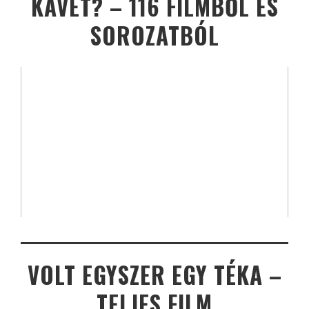
KÁVÉT? – 116 FILMBŐL ÉS
SOROZATBÓL
VOLT EGYSZER EGY TÉKA –
TELJES FILM