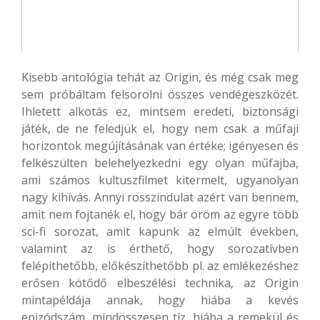
Kisebb antológia tehát az Origin, és még csak meg
sem próbáltam felsorolni összes vendégeszközét.
Ihletett alkotás ez, mintsem eredeti, biztonsági
játék, de ne feledjük el, hogy nem csak a műfaji
horizontok megújításának van értéke; igényesen és
felkészülten belehelyezkedni egy olyan műfajba,
ami számos kultuszfilmet kitermelt, ugyanolyan
nagy kihívás. Annyi rosszindulat azért van bennem,
amit nem fojtanék el, hogy bár öröm az egyre több
sci-fi sorozat, amit kapunk az elmúlt években,
valamint az is érthető, hogy sorozatívben
felépíthetőbb, előkészíthetőbb pl. az emlékezéshez
erősen kötődő elbeszélési technika, az Origin
mintapéldája annak, hogy hiába a kevés
epizódszám, mindösszesen tíz, hiába a remekül és