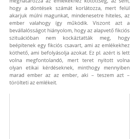
meghatározza az emlékekhez kötöttség, az sem,
hogy a döntések számát korlátozza, mert felül
akarjuk múlni magunkat, mindenesetre hiteles, az
ember valahogy így működik. Viszont azt a
bevállalósságot hiányolom, hogy az alapvető fikciós
szituációban nem kockáztatták meg, hogy
beépítenek egy fikciós csavart, ami az emlékekhez
köthető, ami befolyásolja azokat. Ez pl. azért is lett
volna megfontolandó, mert teret nyitott volna
olyan etikai kérdéseknek, minthogy mennyiben
marad ember az az ember, aki – teszem azt –
törölteti az emlékeit.