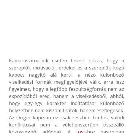
Kamaraszituációk esetén bevett húzás, hogy a
szereplők motivációi, érdekei és a szereplők közti
kapocs nagyító alá kerül, a néző különböző
viselkedési formák megfigyelőjévé válik, arra lesz
figyelmes, hogy a legfőbb feszültségforrás nem az
expozícióból ered, hanem a viselkedésből, abból,
hogy egy-egy karakter indíttatásai különböző
helyzetben nem kiszámíthatók, hanem esetlegesek.
Az Origin kapcsán ez csak részben fontos, valódi
konfliktusai nem a véletlenszerűen összeálló
közösségből adódnak. A
Lost
-hoz hasonlóan