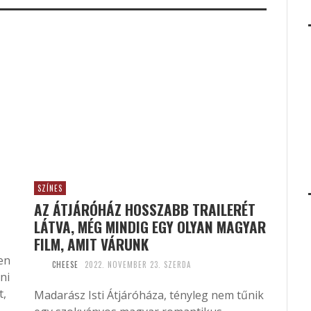
SZÍNES
AZ ÁTJÁRÓHÁZ HOSSZABB TRAILERÉT
LÁTVA, MÉG MINDIG EGY OLYAN MAGYAR
FILM, AMIT VÁRUNK
en
CHEESE
2022. NOVEMBER 23. SZERDA
ni
t,
Madarász Isti Átjáróháza, tényleg nem tűnik