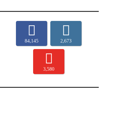
84,145
2,673
3,580