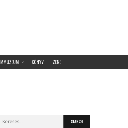
ILMMÚZEUM
KÖNYV
ZENE
Search
for: