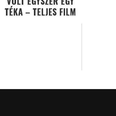
VOLT EGYSZER EGY
TÉKA – TELJES FILM