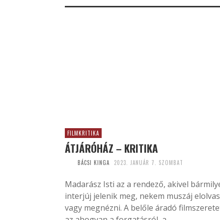
FILMKRITIKA
ÁTJÁRÓHÁZ – KRITIKA
BÁCSI KINGA
2023. JANUÁR 7. SZOMBAT
Madarász Isti az a rendező, akivel bármily
interjúj jelenik meg, nekem muszáj elolvas
vagy megnézni. A belőle áradó filmszerete
az ahogyan a forgatásról, a...