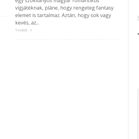
egy szokványos magyar romantikus
vígjátéknak, pláne, hogy rengeteg fantasy
elemet is tartalmaz. Aztán, hogy sok vagy
kevés, az...
Tovább