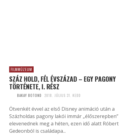
FILMMÚZEUM
SZÁZ HOLD, FÉL ÉVSZÁZAD – EGY PAGONY
TÖRTÉNETE, I. RÉSZ
BAKAY BOTOND
2018. JÚLIUS 31. KEDD
Ötvenkét évvel az első Disney animáció után a
Százholdas pagony lakói immár „élőszerepben”
elevenednek meg a héten, ezen idő alatt Róbert
Gedeonból is családapa...