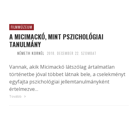
FILMMÚZEUM
A MICIMACKÓ, MINT PSZICHOLÓGIAI
TANULMÁNY
NÉMETH KORNÉL
2018. DECEMBER 22. SZOMBAT
Vannak, akik Micimackó látszólag ártalmatlan
történetbe jóval többet látnak bele, a cselekményt
egyfajta pszichológiai jellemtanulmányként
értelmezve…
Tovább