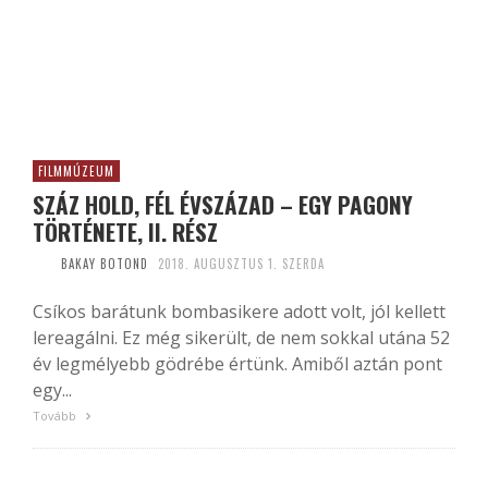
FILMMÚZEUM
SZÁZ HOLD, FÉL ÉVSZÁZAD – EGY PAGONY
TÖRTÉNETE, II. RÉSZ
BAKAY BOTOND
2018. AUGUSZTUS 1. SZERDA
Csíkos barátunk bombasikere adott volt, jól kellett
lereagálni. Ez még sikerült, de nem sokkal utána 52
év legmélyebb gödrébe értünk. Amiből aztán pont
egy...
Tovább