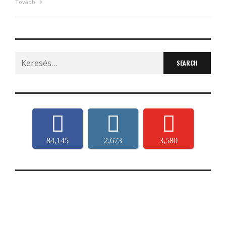
Tovább
Search
for:
84,145
2,673
3,580