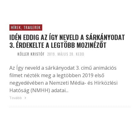
HÍREK, TRAILEREK
IDÉN EDDIG AZ ÍGY NEVELD A SÁRKÁNYODAT
3. ÉRDEKELTE A LEGTÖBB MOZINÉZŐT
KÖLLER KRISTÓF
2019. MÁJUS 28. KEDD
Az Így neveld a sárkányodat 3. című animációs
filmet nézték meg a legtöbben 2019 első
negyedévében a Nemzeti Média- és Hírközlési
Hatóság (NMHH) adatai...
Tovább