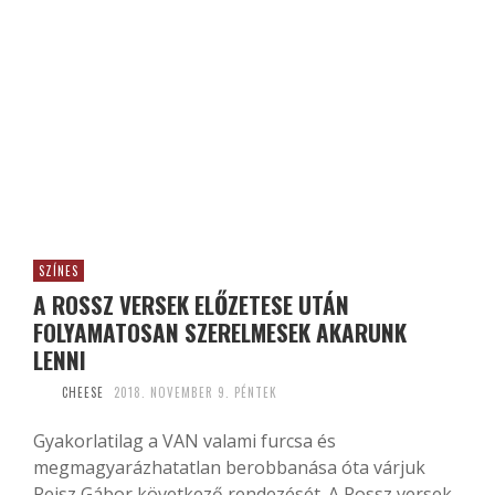
SZÍNES
A ROSSZ VERSEK ELŐZETESE UTÁN
FOLYAMATOSAN SZERELMESEK AKARUNK
LENNI
CHEESE
2018. NOVEMBER 9. PÉNTEK
Gyakorlatilag a VAN valami furcsa és
megmagyarázhatatlan berobbanása óta várjuk
Reisz Gábor következő rendezését. A Rossz versek