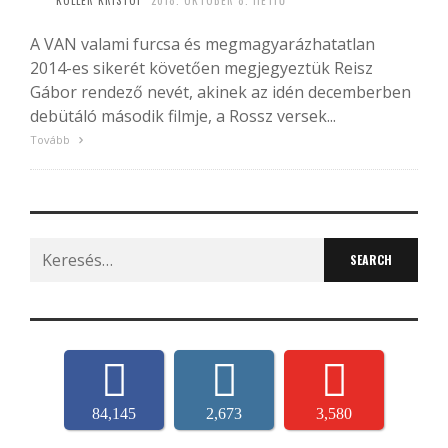
KÖLLER KRISTÓF
2018. OKTÓBER 8. HÉTFŐ
A VAN valami furcsa és megmagyarázhatatlan
2014-es sikerét követően megjegyeztük Reisz
Gábor rendező nevét, akinek az idén decemberben
debütáló második filmje, a Rossz versek...
Tovább
Search
for:
84,145
2,673
3,580