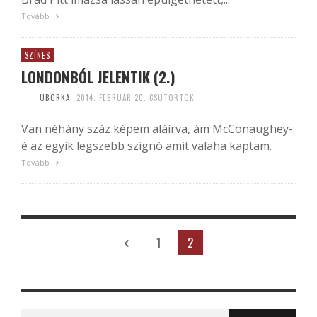
Tovább
SZÍNES
LONDONBÓL JELENTIK (2.)
UBORKA
2014. FEBRUÁR 20. CSÜTÖRTÖK
Van néhány száz képem aláírva, ám McConaughey-
é az egyik legszebb szignó amit valaha kaptam.
Tovább
1
2
Search