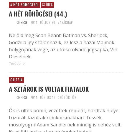
A HÉT RÖHÖGÉSEI
SZÍNES
A HÉT RÖHÖGÉSEI (44.)
CHEESE
2014. JÚLIUS 20. VASÁRNAP
Ne öld meg Sean Beant! Batman vs. Sherlock,
Godzilla így szalonnázik, ez lesz a hazai Majmok
bolygójának vége, az utolsó olvadó jégsapka, Vin
Dieselnek...
Tovább
GALÉRIA
A SZTÁROK IS VOLTAK FIATALOK
CHEESE
2014. JÚNIUS 12. CSÜTÖRTÖK
Ők is ültek pónin, vezettek repülőt, hordtak hülye
frizurát, lazultak romkocsmákban. Tessék
mosolyogni! Adam Sandlernek mindig is nehéz volt,
Brad Pitt imázsa lassan épülgethetett,...