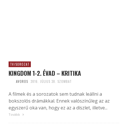
TV/SOROZAT
KINGDOM 1-2. ÉVAD – KRITIKA
AVOROS
2016. JÚLIUS 30. SZOMBAT
A filmek és a sorozatok sem tudnak leállni a
bokszolós drámákkal. Ennek valószínűleg az az
egyszerű oka van, hogy ez az a díszlet, illetve...
Tovább