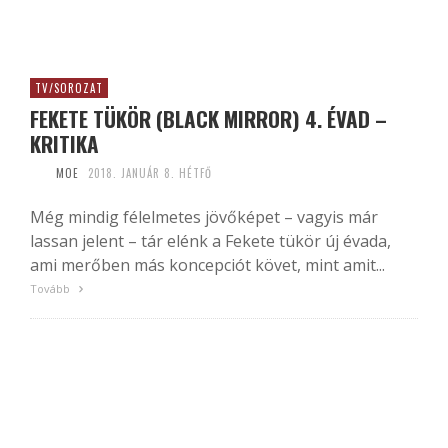
TV/SOROZAT
FEKETE TÜKÖR (BLACK MIRROR) 4. ÉVAD –
KRITIKA
MOE
2018. JANUÁR 8. HÉTFŐ
Még mindig félelmetes jövőképet – vagyis már
lassan jelent – tár elénk a Fekete tükör új évada,
ami merőben más koncepciót követ, mint amit...
Tovább