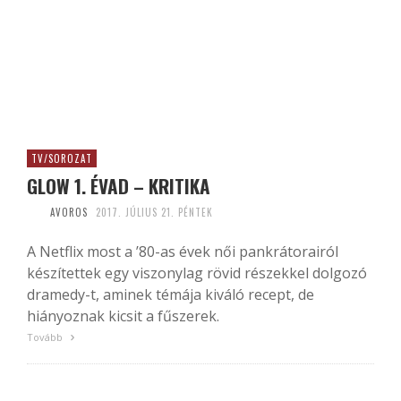
TV/SOROZAT
GLOW 1. ÉVAD – KRITIKA
AVOROS
2017. JÚLIUS 21. PÉNTEK
A Netflix most a ’80-as évek női pankrátorairól
készítettek egy viszonylag rövid részekkel dolgozó
dramedy-t, aminek témája kiváló recept, de
hiányoznak kicsit a fűszerek.
Tovább