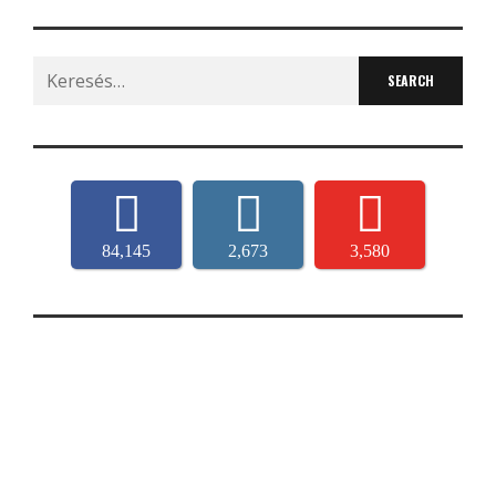
Search
for:
84,145
2,673
3,580