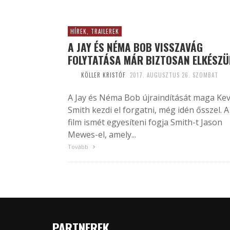
HÍREK, TRAILEREK
A JAY ÉS NÉMA BOB VISSZAVÁG
FOLYTATÁSA MÁR BIZTOSAN ELKÉSZÜ
KÖLLER KRISTÓF
2017. AUGUSZTUS 26. SZOMBAT
A Jay és Néma Bob újraindítását maga Kev
Smith kezdi el forgatni, még idén ősszel. A
film ismét egyesíteni fogja Smith-t Jason
Mewes-el, amely...
Tovább
PARTNEREK