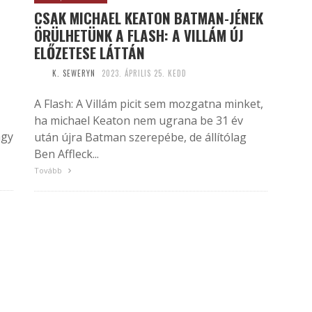
CSAK MICHAEL KEATON BATMAN-JÉNEK
ÖRÜLHETÜNK A FLASH: A VILLÁM ÚJ
ELŐZETESE LÁTTÁN
K. SEWERYN
2023. ÁPRILIS 25. KEDD
A Flash: A Villám picit sem mozgatna minket,
ha michael Keaton nem ugrana be 31 év
agy
után újra Batman szerepébe, de állítólag
Ben Affleck...
Tovább