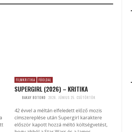
FILMKRITIKA
FŐOLDAL
SUPERGIRL (2026) – KRITIKA
BAKAY BOTOND
2026. JÚNIUS 25. CSÜTÖRTÖK
42 évvel a méltán elfeledett előző mozis
a
címszereplése után Supergirl karaktere
tt
először kapott hozzá méltó költségvetést,
hogy abból a Star Wars és a James...