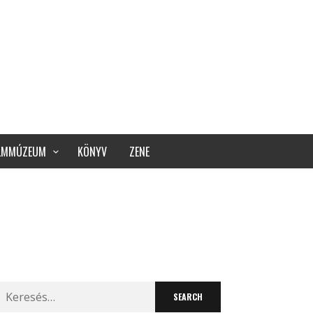
ILMMÚZEUM
KÖNYV
ZENE
Search
for: