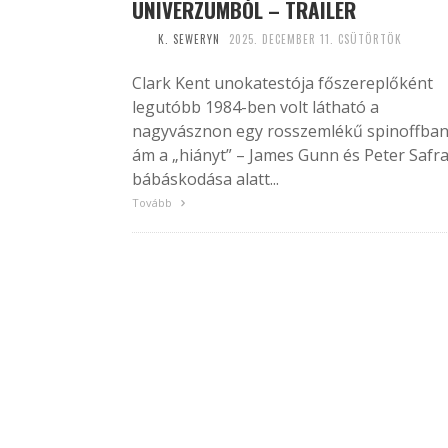
UNIVERZUMBÓL – TRAILER
K. SEWERYN
2025. DECEMBER 11. CSÜTÖRTÖK
Clark Kent unokatestója főszereplőként
legutóbb 1984-ben volt látható a
nagyvásznon egy rosszemlékű spinoffban
ám a „hiányt” – James Gunn és Peter Safr
bábáskodása alatt...
Tovább