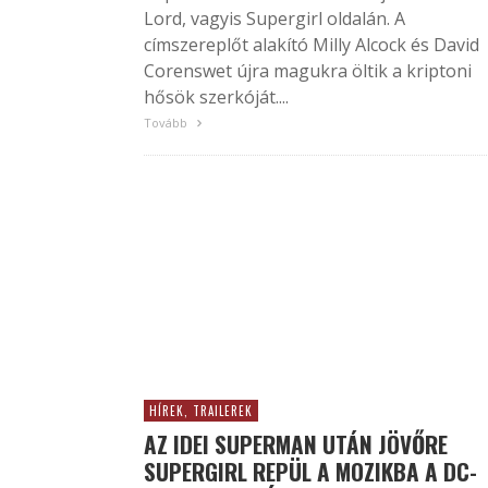
Lord, vagyis Supergirl oldalán. A
címszereplőt alakító Milly Alcock és David
Corenswet újra magukra öltik a kriptoni
hősök szerkóját....
Tovább
HÍREK, TRAILEREK
AZ IDEI SUPERMAN UTÁN JÖVŐRE
SUPERGIRL REPÜL A MOZIKBA A DC-