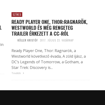
SZÍNES
READY PLAYER ONE, THOR:RAGNARÖK,
L
WESTWORLD ÉS MÉG RENGETEG
TRAILER ÉRKEZETT A CC-RÓL
KÖLLER KRISTÓF
2017. JÚLIUS 23. VASÁRNAP
in
Ready Player One, Thor: Ragnarök, a
Westworld következő évada, A zöld íjász, a
DC’s Legends of Tomorrow, a Gotham, a
Star Trek: Discovery is...
Tovább