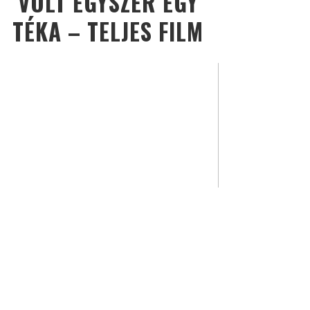
VOLT EGYSZER EGY
TÉKA – TELJES FILM