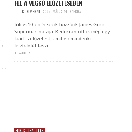
FEL A VÉGSŐ ELŐZETESÉBEN
K. SEWERYN
2025. MÁJUS 14. SZERDA
Július 10-én érkezik hozzánk James Gunn
Superman mozija. Bedurrantottak még egy
,
kiadós előzetest, amiben mindenki
an
tiszteletét teszi.
Tovább
HÍREK, TRAILEREK