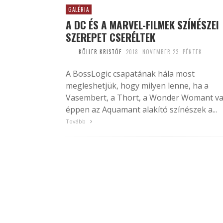
GALÉRIA
A DC ÉS A MARVEL-FILMEK SZÍNÉSZEI
SZEREPET CSERÉLTEK
KÖLLER KRISTÓF
2018. NOVEMBER 23. PÉNTEK
A BossLogic csapatának hála most
megleshetjük, hogy milyen lenne, ha a
Vasembert, a Thort, a Wonder Womant v
éppen az Aquamant alakító színészek a...
Tovább