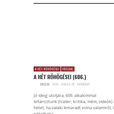
A HÉT RÖHÖGÉSEI
FŐOLDAL
A HÉT RÖHÖGÉSEI (606.)
CHEESE
2026. JÚNIUS 28. VASÁRNAP
Jó ideig utoljára, 606. alkalommal
leltároztunk (trailer, kritika, mém, videók) 
hetet, ha valaki lemaradt volna valamiről, i
pótolhatja.