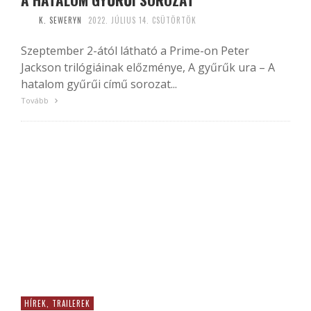
K. SEWERYN
2022. JÚLIUS 14. CSÜTÖRTÖK
Szeptember 2-ától látható a Prime-on Peter
Jackson trilógiáinak előzménye, A gyűrűk ura – A
hatalom gyűrűi című sorozat...
Tovább
HÍREK, TRAILEREK