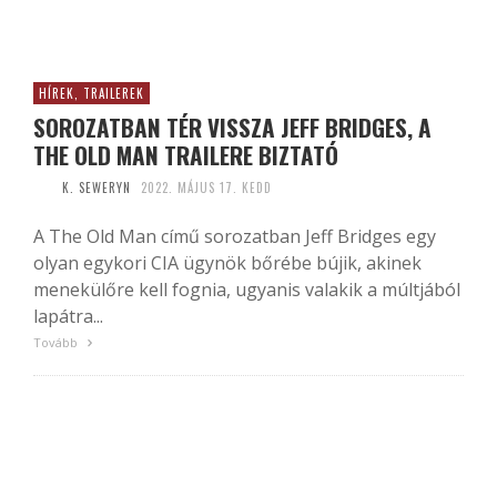
HÍREK, TRAILEREK
SOROZATBAN TÉR VISSZA JEFF BRIDGES, A
THE OLD MAN TRAILERE BIZTATÓ
K. SEWERYN
2022. MÁJUS 17. KEDD
A The Old Man című sorozatban Jeff Bridges egy
olyan egykori CIA ügynök bőrébe bújik, akinek
menekülőre kell fognia, ugyanis valakik a múltjából
lapátra...
Tovább