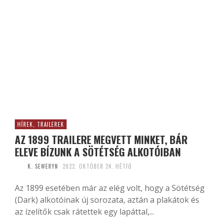
HÍREK, TRAILEREK
AZ 1899 TRAILERE MEGVETT MINKET, BÁR
ELEVE BÍZUNK A SÖTÉTSÉG ALKOTÓIBAN
K. SEWERYN
2022. OKTÓBER 24. HÉTFŐ
Az 1899 esetében már az elég volt, hogy a Sötétség
(Dark) alkotóinak új sorozata, aztán a plakátok és
az ízelítők csak rátettek egy lapáttal,...