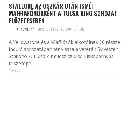
STALLONE AZ OSZKÁR UTÁN ISMÉT
MAFFIAFŐNÖKKÉNT A TULSA KING SOROZAT
ELŐZETESÉBEN
K. SEWERYN
2022. JÚNIUS 16. CSÜTÖRTÖK
A Yellowstone és a Maffiózók alkotóinak 10 résszel
induló sorozatában tér vissza a veterán Sylvester
Stallone. A Tulsa King lesz az első kisképernyős
főszerepe,...
Tovább