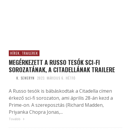
HÍREK, TRAILEREK
MEGÉRKEZETT A RUSSO TESÓK SCI-FI
SOROZATÁNAK, A CITADELLÁNAK TRAILERE
K. SEWERYN
2023. MÁRCIUS 6. HÉTFŐ
A Russo tesók is bábáskodtak a Citadella címen
érkező sci-fi sorozaton, ami április 28-án kezd a
Prime-on. A szereposztás (Richard Madden,
Priyanka Chopra Jonas,...
Tovább