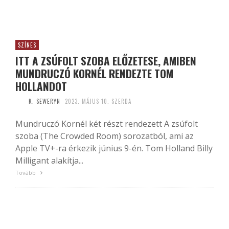
SZÍNES
ITT A ZSÚFOLT SZOBA ELŐZETESE, AMIBEN
MUNDRUCZÓ KORNÉL RENDEZTE TOM
HOLLANDOT
K. SEWERYN
2023. MÁJUS 10. SZERDA
Mundruczó Kornél két részt rendezett A zsúfolt
szoba (The Crowded Room) sorozatból, ami az
Apple TV+-ra érkezik június 9-én. Tom Holland Billy
Milligant alakítja...
Tovább