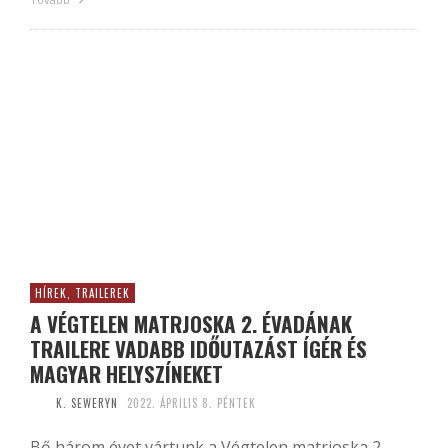
HÍREK, TRAILEREK
A VÉGTELEN MATRJOSKA 2. ÉVADÁNAK
TRAILERE VADABB IDŐUTAZÁST ÍGÉR ÉS
MAGYAR HELYSZÍNEKET
K. SEWERYN
2022. ÁPRILIS 8. PÉNTEK
Bő három évet vártunk a Végtelen matrjoska 2.