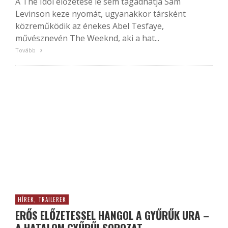
A The Idol előzetese le sem tagadhatja Sam
Levinson keze nyomát, ugyanakkor társként
közreműködik az énekes Abel Tesfaye,
művésznevén The Weeknd, aki a hat...
Tovább
HÍREK, TRAILEREK
ERŐS ELŐZETESSEL HANGOL A GYŰRŰK URA –
A HATALOM GYŰRŰI SOROZAT