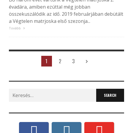
évadára, amiben ezúttal még jobban
összekuszálódik az idő. 2019 februárjában debütált
a Végtelen matrjoska első szezonja...
Tovább
1
2
3
Search
for: