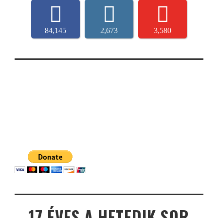
84,145
2,673
3,580
17 ÉVES A HETEDIK SOR