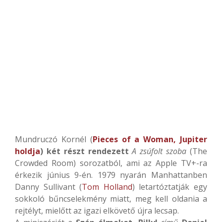
Mundruczó Kornél (
Pieces of a Woman,
Jupiter
holdja
) két részt rendezett
A zsúfolt szoba
(The
Crowded Room) sorozatból, ami az Apple TV+-ra
érkezik június 9-én. 1979 nyarán Manhattanben
Danny Sullivan
t (
Tom Holland
) letartóztatják egy
sokkoló bűncselekmény miatt, meg kell oldania a
rejtélyt, mielőtt az igazi elkövető újra lecsap.