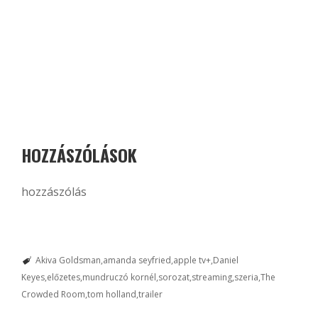
HOZZÁSZÓLÁSOK
hozzászólás
Akiva Goldsman
amanda seyfried
apple tv+
Daniel
Keyes
előzetes
mundruczó kornél
sorozat
streaming
szeria
The
Crowded Room
tom holland
trailer