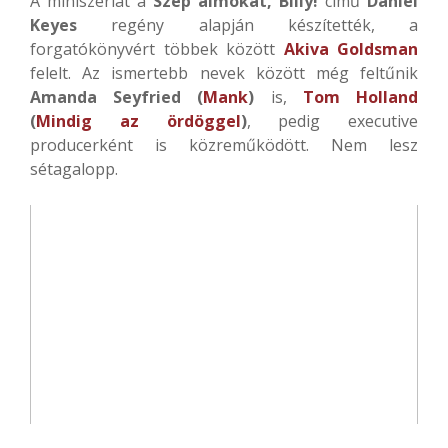
A miniszériát a
Szép álmokat, Billy!
című
Daniel
Keyes
regény alapján készítették, a
forgatókönyvért többek között
Akiva Goldsman
felelt. Az ismertebb nevek között még feltűnik
Amanda Seyfried (
Mank
)
is,
Tom Holland
(
Mindig az ördöggel
)
, pedig executive
producerként is közreműködött. Nem lesz
sétagalopp.