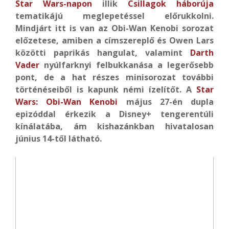
Star Wars-napon
illik
Csillagok háborúja
tematikájú meglepetéssel előrukkolni.
Mindjárt itt is van az Obi-Wan Kenobi sorozat
előzetese, amiben a címszereplő és Owen Lars
közötti paprikás hangulat, valamint
Darth
Vader
nyúlfarknyi felbukkanása a legerősebb
pont, de a hat részes minisorozat további
történéseiből is kapunk némi ízelítőt. A
Star
Wars: Obi-Wan Kenobi
május 27-én dupla
epizóddal érkezik a Disney+ tengerentúli
kínálatába, ám kishazánkban hivatalosan
június 14-től látható.