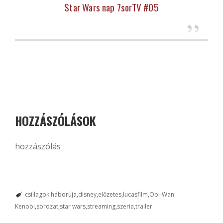
Star Wars nap 7sorTV #05
HOZZÁSZÓLÁSOK
hozzászólás
csillagok háborúja
disney
előzetes
lucasfilm
Obi-Wan
Kenobi
sorozat
star wars
streaming
szeria
trailer