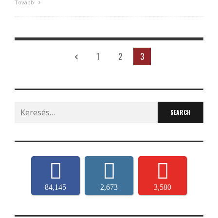
Tovább
1
2
3
Search
for:
84,145
2,673
3,580