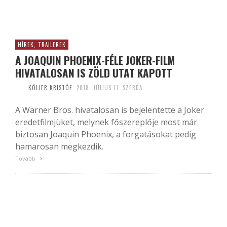
HÍREK, TRAILEREK
A JOAQUIN PHOENIX-FÉLE JOKER-FILM
HIVATALOSAN IS ZÖLD UTAT KAPOTT
KÖLLER KRISTÓF
2018. JÚLIUS 11. SZERDA
A Warner Bros. hivatalosan is bejelentette a Joker
eredetfilmjüket, melynek főszereplője most már
biztosan Joaquin Phoenix, a forgatásokat pedig
hamarosan megkezdik.
Tovább