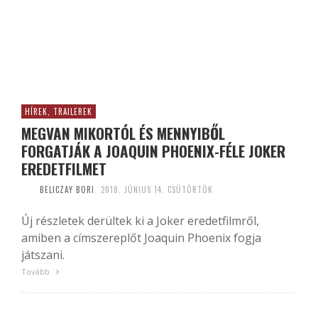
HÍREK, TRAILEREK
MEGVAN MIKORTÓL ÉS MENNYIBŐL
FORGATJÁK A JOAQUIN PHOENIX-FÉLE JOKER
EREDETFILMET
BELICZAY BORI
2018. JÚNIUS 14. CSÜTÖRTÖK
Új részletek derültek ki a Joker eredetfilmről,
amiben a címszereplőt Joaquin Phoenix fogja
játszani.
Tovább