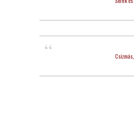
Shrek és
Csizmás,