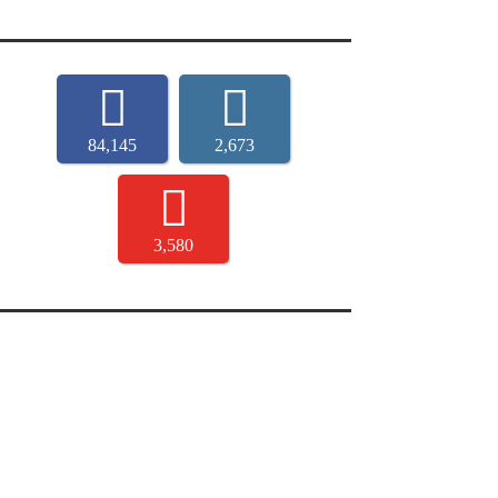
84,145
2,673
3,580