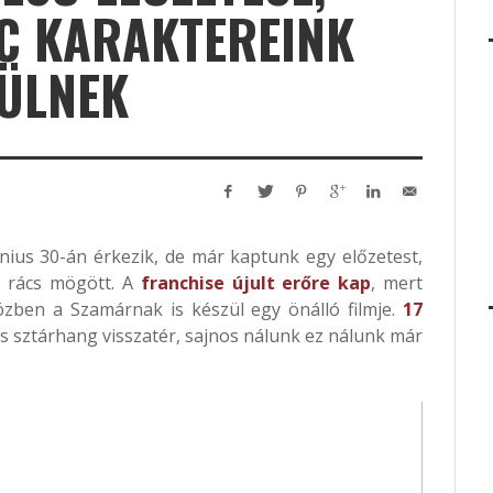
C KARAKTEREINK
ÜLNEK
nius 30-án érkezik, de már kaptunk egy előzetest,
a rács mögött. A
franchise újult erőre kap
, mert
közben a Szamárnak is készül egy önálló filmje.
17
s sztárhang visszatér, sajnos nálunk ez nálunk már