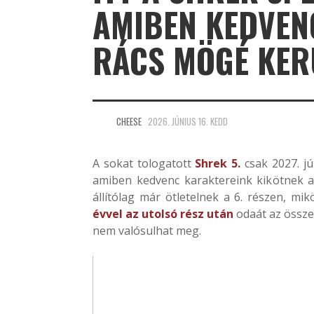
AMIBEN KEDVEN
RÁCS MÖGÉ KER
CHEESE
2026. JÚNIUS 16. KEDD
A sokat tologatott
Shrek 5.
csak 2027. jú
amiben kedvenc karaktereink kikötnek 
állítólag már ötletelnek a 6. részen, mi
évvel az utolsó rész után
odaát az össze
nem valósulhat meg.