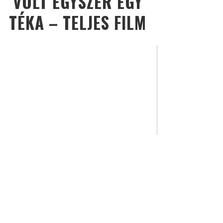
VOLT EGYSZER EGY
TÉKA – TELJES FILM