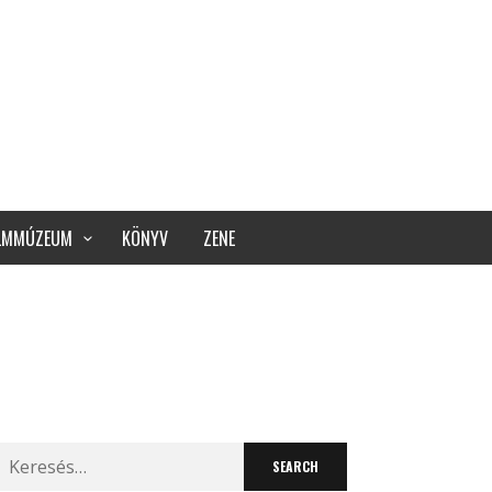
ILMMÚZEUM
KÖNYV
ZENE
Search
for: