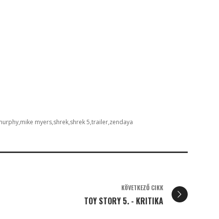
murphy
mike myers
shrek
shrek 5
trailer
zendaya
KÖVETKEZŐ CIKK
TOY STORY 5. - KRITIKA