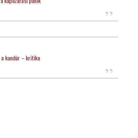
 a kapuzárási pánik
 a kandúr – kritika