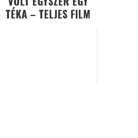
VOLT EGYSZER EGY
TÉKA – TELJES FILM