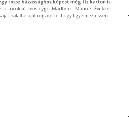
, egy rossz házassághoz képest még tíz karton is
rcú, örökké mosolygó Marlboro Manre? Évekkel
aját haláltusáját rögzítette, hogy figyelmeztessen.