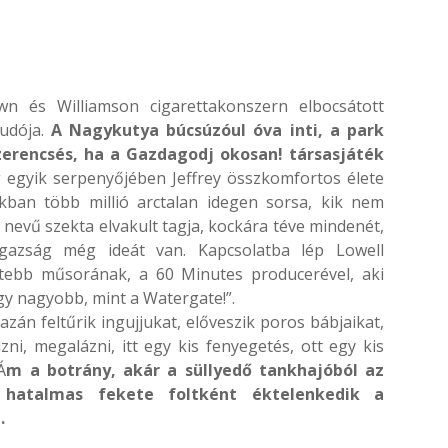
wn és Williamson cigarettakonszern elbocsátott
tudója.
A Nagykutya búcsúzóul óva inti, a park
erencsés, ha a Gazdagodj okosan! társasjáték
egyik serpenyőjében Jeffrey összkomfortos élete
kban több millió arctalan idegen sorsa, kik nem
 nevű szekta elvakult tagja, kockára téve mindenét,
 igazság még ideát van. Kapcsolatba lép Lowell
ttebb műsorának, a 60 Minutes producerével, aki
gy nagyobb, mint a Watergate!”.
azán feltűrik ingujjukat, előveszik poros bábjaikat,
ni, megalázni, itt egy kis fenyegetés, ott egy kis
Á
m a botrány, akár a süllyedő tankhajóból az
 hatalmas fekete foltként éktelenkedik a
.