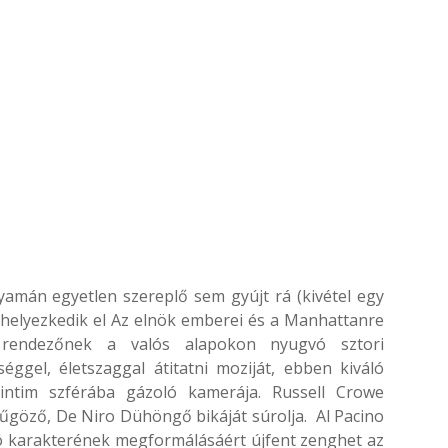
lyamán egyetlen szereplő sem gyújt rá (kivétel egy
n helyezkedik el Az elnök emberei és a Manhattanre
 rendezőnek a valós alapokon nyugvó sztori
éggel, életszaggal átitatni moziját, ebben kiváló
intim szférába gázoló kamerája. Russell Crowe
űgöző, De Niro Dühöngő bikáját súrolja. Al Pacino
zó karakterének megformálásáért újfent zenghet az