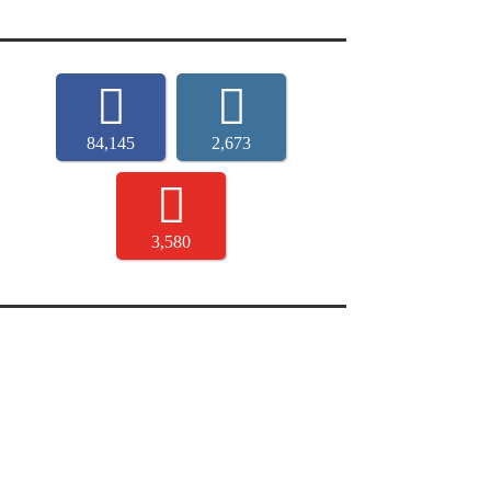
84,145
2,673
3,580