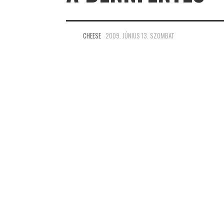
CHEESE
2009. JÚNIUS 13. SZOMBAT