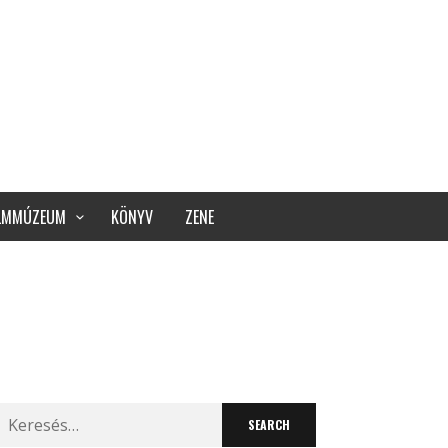
ILMMÚZEUM
KÖNYV
ZENE
Search
for: