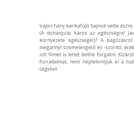
Vajon hány karikafújó bajnok vette észre 
(A dohányzás káros az egészségre! Jav
környezete egészségét)? A bagózásról 
megannyi szívmelengető és -szorító, érdek
sőt filmet is lehet belőle forgatni. Kizá
forradalmat, nem néptelenítjük el a tü
cégeket.