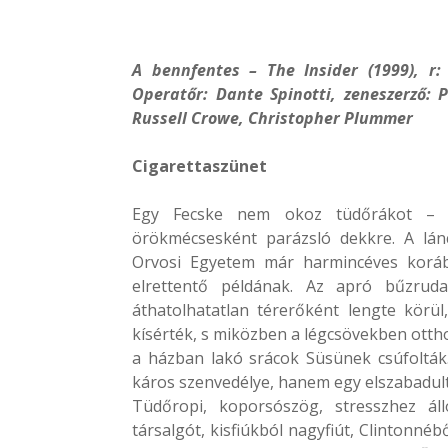
A bennfentes – The Insider
(1999), r:
Operatőr: Dante Spinotti, zeneszerző: P
Russell Crowe, Christopher Plummer
Cigarettaszünet
Egy Fecske nem okoz tüdőrákot – h
örökmécsesként parázsló dekkre. A lán
Orvosi Egyetem már harmincéves korába
elrettentő példának. Az apró bűzruda
áthatolhatatlan térerőként lengte körü
kísérték, s miközben a légcsövekben otthon
a házban lakó srácok Süsünek csúfolták.
káros szenvedélye, hanem egy elszabadult t
Tüdőropi, koporsószög, stresszhez áll
társalgót, kisfiúkból nagyfiút, Clintonné