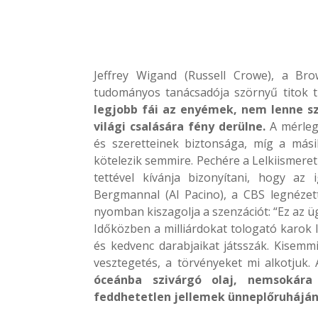
Jeffrey Wigand (Russell Crowe), a Bro
tudományos tanácsadója szörnyű titok 
legjobb fái az enyémek, nem lenne sz
világi csalására fény derülne.
A mérleg 
és szeretteinek biztonsága, míg a mási
kötelezik semmire. Pechére a Lelkiismeret
tettével kívánja bizonyítani, hogy az
Bergmannal (Al Pacino), a CBS legnéze
nyomban kiszagolja a szenzációt: “Ez az ü
Időközben a milliárdokat tologató karok l
és kedvenc darabjaikat játsszák. Kisemmiz
vesztegetés, a törvényeket mi alkotjuk. 
óceánba szivárgó olaj, nemsokára
feddhetetlen jellemek ünneplőruháján