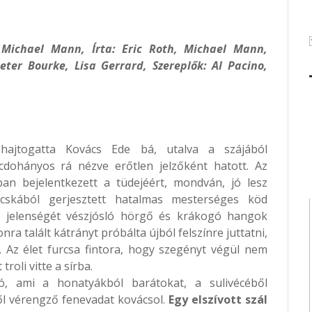
 Michael Mann, Írta: Eric Roth, Michael Mann,
eter Bourke, Lisa Gerrard, Szereplők: Al Pacino,
ajtogatta Kovács Ede bá, utalva a szájából
cdohányos rá nézve erőtlen jelzőként hatott. Az
n bejelentkezett a tüdejéért, mondván, jó lesz
cskából gerjesztett hatalmas mesterséges köd
l, jelenségét vészjósló hörgő és krákogó hangok
ra talált kátrányt próbálta újból felszínre juttatni,
 Az élet furcsa fintora, hogy szegényt végül nem
roli vitte a sírba.
ó, ami a honatyákból barátokat, a sulivécéből
ből vérengző fenevadat kovácsol.
Egy elszívott szál