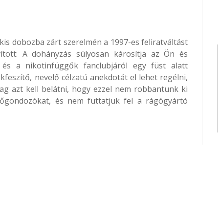
kis dobozba zárt szerelmén a 1997-es feliratváltást
ított: A dohányzás súlyosan károsítja az Ön és
és a nikotinfüggők fanclubjáról egy füst alatt
feszítő, nevelő célzatú anekdotát el lehet regélni,
rólag azt kell belátni, hogy ezzel nem robbantunk ki
dőgondozókat, és nem futtatjuk fel a rágógyártó