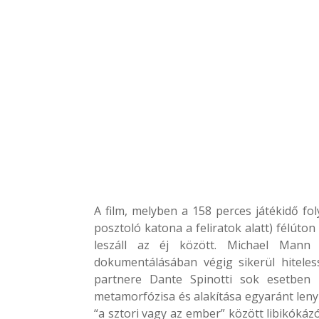
A film, melyben a 158 perces játékidő fo
posztoló katona a feliratok alatt) félúto
leszáll az éj között. Michael Mann
dokumentálásában végig sikerül hiteless
partnere Dante Spinotti sok esetben 
metamorfózisa és alakítása egyaránt leny
“a sztori vagy az ember” között libikóká