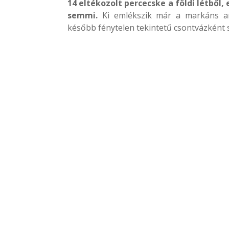
14 eltékozolt percecske a földi létből
semmi.
Ki emlékszik már a markáns a
később fénytelen tekintetű csontvázként s