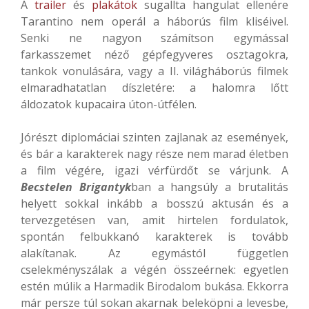
A
trailer
és
plakátok
sugallta hangulat ellenére
Tarantino nem operál a háborús film kliséivel.
Senki ne nagyon számítson egymással
farkasszemet néző gépfegyveres osztagokra,
tankok vonulására, vagy a II. világháborús filmek
elmaradhatatlan díszletére: a halomra lőtt
áldozatok kupacaira úton-útfélen.
Jórészt diplomáciai szinten zajlanak az események,
és bár a karakterek nagy része nem marad életben
a film végére, igazi vérfürdőt se várjunk. A
B
ecstelen Brigantyk
ban a hangsúly a brutalitás
helyett sokkal inkább a bosszú aktusán és a
tervezgetésen van, amit hirtelen fordulatok,
spontán felbukkanó karakterek is tovább
alakítanak. Az egymástól független
cselekményszálak a végén összeérnek: egyetlen
estén múlik a Harmadik Birodalom bukása. Ekkorra
már persze túl sokan akarnak beleköpni a levesbe,