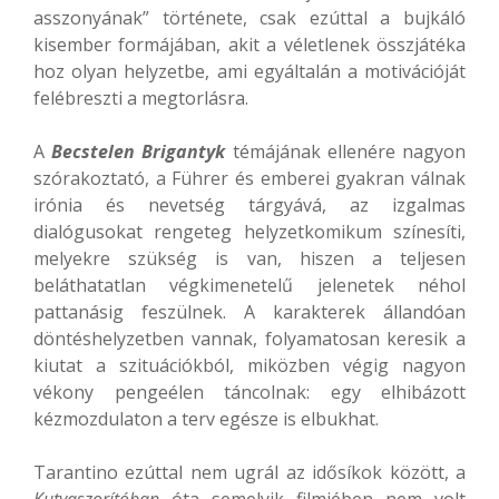
asszonyának” története, csak ezúttal a bujkáló
kisember formájában, akit a véletlenek összjátéka
hoz olyan helyzetbe, ami egyáltalán a motivációját
felébreszti a megtorlásra.
A
Becstelen Brigantyk
témájának ellenére nagyon
szórakoztató, a Führer és emberei gyakran válnak
irónia és nevetség tárgyává, az izgalmas
dialógusokat rengeteg helyzetkomikum színesíti,
melyekre szükség is van, hiszen a teljesen
beláthatatlan végkimenetelű jelenetek néhol
pattanásig feszülnek. A karakterek állandóan
döntéshelyzetben vannak, folyamatosan keresik a
kiutat a szituációkból, miközben végig nagyon
vékony pengeélen táncolnak: egy elhibázott
kézmozdulaton a terv egésze is elbukhat.
Tarantino ezúttal nem ugrál az idősíkok között, a
Kutyaszorítóban
óta semelyik filmjében nem volt