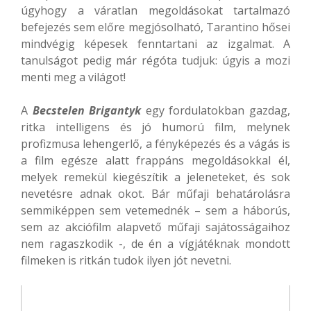
úgyhogy a váratlan megoldásokat tartalmazó
befejezés sem előre megjósolható, Tarantino hősei
mindvégig képesek fenntartani az izgalmat. A
tanulságot pedig már régóta tudjuk: úgyis a mozi
menti meg a világot!
A
Becstelen Brigantyk
egy fordulatokban gazdag,
ritka intelligens és jó humorú film, melynek
profizmusa lehengerlő, a fényképezés és a vágás is
a film egésze alatt frappáns megoldásokkal él,
melyek remekül kiegészítik a jeleneteket, és sok
nevetésre adnak okot. Bár műfaji behatárolásra
semmiképpen sem vetemednék – sem a háborús,
sem az akciófilm alapvető műfaji sajátosságaihoz
nem ragaszkodik -, de én a vígjátéknak mondott
filmeken is ritkán tudok ilyen jót nevetni.