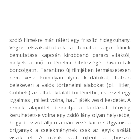
szóló filmekre már ráfért egy frissítő hidegzuhany.
Végre elszakadhatunk a témába vágó filmek
bemutatása kapcsán kirobbanó parázs vitáktól,
melyek a mű történelmi hitelességét hivatottak
boncolgatni. Tarantino új filmjében természetesen
nem vesz komolyan ilyen korlátokat, bátran
belekeveri a valós történelmi alakokat (pl. Hitler,
Göbbels) az általa kitalált történetbe, és ezzel egy
izgalmas „mi lett volna, ha…” játék veszi kezdetét. A
remek alapötlet beindítja a fantáziát: tényleg
kerülhetett-e volna egy zsidó lány olyan helyzetbe,
hogy bosszút álljon a náci vezérkaron? Ugyanis a
brigantyk a cselekménynek csak az egyik szálát
viszik el. A másik szál újfent a „bosszú