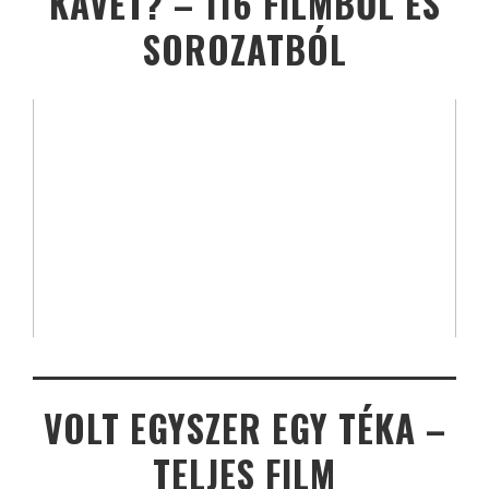
KÁVÉT? – 116 FILMBŐL ÉS
SOROZATBÓL
VOLT EGYSZER EGY TÉKA –
TELJES FILM