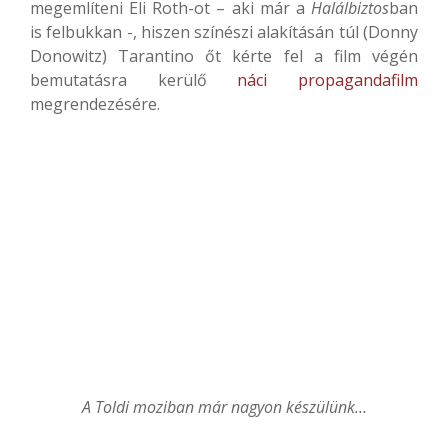
megemlíteni Eli Roth-ot – aki már a
Halálbiztos
ban
is felbukkan -, hiszen színészi alakításán túl (Donny
Donowitz) Tarantino őt kérte fel a film végén
bemutatásra kerülő
náci propagandafilm
megrendezésére.
A Toldi moziban már nagyon készülünk…