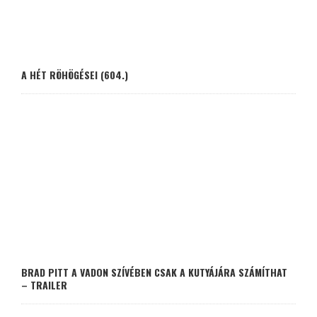
A HÉT RÖHÖGÉSEI (604.)
BRAD PITT A VADON SZÍVÉBEN CSAK A KUTYÁJÁRA SZÁMÍTHAT
– TRAILER