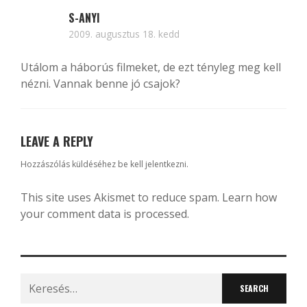
S-ANYI
2009. augusztus 18. kedd
Utálom a háborús filmeket, de ezt tényleg meg kell
nézni. Vannak benne jó csajok?
LEAVE A REPLY
Hozzászólás küldéséhez
be kell jelentkezni
.
This site uses Akismet to reduce spam.
Learn how
your comment data is processed.
Search
for: