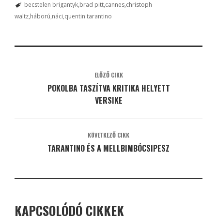
becstelen brigantyk
brad pitt
cannes
christoph
waltz
háború
náci
quentin tarantino
ELŐZŐ CIKK
POKOLBA TASZÍTVA KRITIKA HELYETT
VERSIKE
KÖVETKEZŐ CIKK
TARANTINO ÉS A MELLBIMBÓCSIPESZ
KAPCSOLÓDÓ CIKKEK