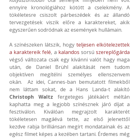
ennyire kronológiához kötött a cselekmény. A
tökéletesre csiszolt párbeszédek és az állandó
tervezgetések viszik előre a karaktereket, akik
egyszerűen sodródnak az események hullámain.
A színészeken látszik, hogy
teljesen elkötelezettek
a karaktereik felé
, a
kalandos
sorsú
szereplőgárda
végső változata csak egy kívánni valót hagy maga
után, de Daniel Brühl alakítását nem tudom
objektíven megítélni személyes ellenszenvem
okán. Az idei, Cannes-ban bemutatott filmekből
nem láttam sokat, de a Hans Landa-t alakító
Christoph Waltz
fergeteges játékáért méltán
kaphatta meg a legjobb színésznek járó díjat a
fesztiválon. Kiválóan megrajzolt karakterét
tökéletesen magáévá tette, az első jelenettől
kezdve rabja brilliánsan megírt mondatainak és az
egész filmet képes a kezében tartani. Érdemes még