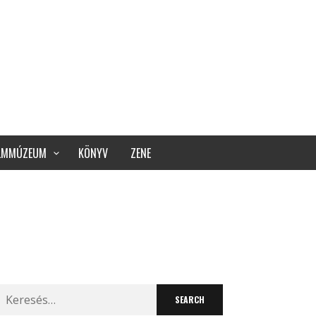
ILMMÚZEUM
KÖNYV
ZENE
Search
for: