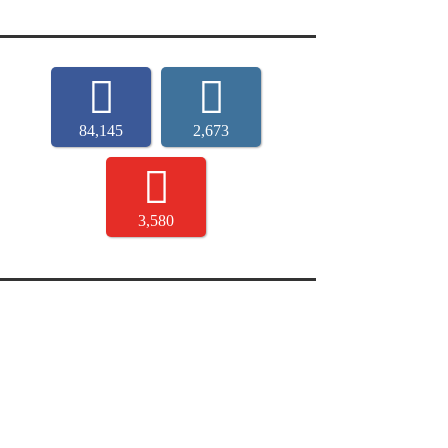
84,145
2,673
3,580