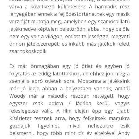
várva a következő küldetésére. A harmadik rész
lényegében ennek a fejlődéstörténetnek egy másik
verzióját mutatja meg, amelyben egy szamócaillatú
játékmedve képtelen beletörődni abba, hogy belőle
nem egy van a világon, emiatt teljességgel megveti
önnön játékszerepét, és inkább más játékok felett
zsarnokoskodik.
Ez már önmagában egy jó ötlet és egyben jó
folytatás az eddig látottakhoz, de ehhez jön még a
zseniális apró ötletek sora. Mostanra a játékaink
már jó ideje abban a helyzetben vannak, amitől
Woody már a második részben rettegett: hogy
egyszer csak polcra / ládába kerül, vagyis
feleslegessé válik. A film elején épp egy újabb
kísérletet tesznek arra, hogy felkeltsék magukra
gazdájuk figyelmét, mivel nehezükre esik
beismerni, hogy több mint tíz év elteltével Andy