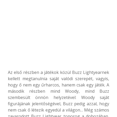
Az első részben a játékok közül Buzz Lightyearnek
kellett megtanulnia saját valódi szerepét, vagyis,
hogy ő nem egy űrharcos, hanem csak egy játék. A
második részben mind Woody, mind Buzz
szembesült önnön helyzetével: Woody saját
figurájának jelentőségével, Buzz pedig azzal, hogy
nem csak ő létezik egyedül a világon… Még számos
zavarodott Buzz Lightyear toporog a dobozában,