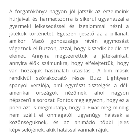
A forgatókönyv nagyon jól játszik az érzelmeink
húrjaival, és harmadszorra is sikerül ugyanazzal a
gyermeki lelkesedéssel és izgalommal nézni a
játékok történetét. Egészen ijesztő az a pillanat,
amikor Macó gonoszsága révén agymosást
végeznek el Buzzon, azzal, hogy kiszedik belőle az
elemet. Annyira megszerettük a játékainkat,
annyira élők számunkra, hogy elfelejtettük, hogy
van hozzájuk használati utasítás… A film másik
rendkívül szórakoztató része Buzz Lightyear
spanyol verziója, ami egyrészt tisztelgés a dél-
amerikai országok nézőinek, ahol nagyon
népszerű a sorozat. Fontos megjegyezni, hogy ez a
poén azt is megmutatja, hogy a Pixar még mindig
nem szállt el önmagától, ugyanúgy hálásak a
közönségüknek, és az animáció többi jeles
képviselőjének, akik hatással vannak rájuk.