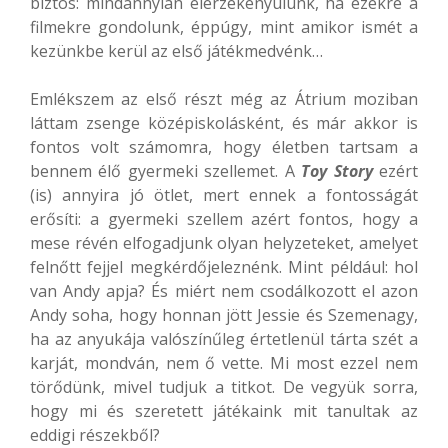
biztos: mindannyian elérzékenyülünk, ha ezekre a
filmekre gondolunk, éppúgy, mint amikor ismét a
kezünkbe kerül az első játékmedvénk…
Emlékszem az első részt még az Átrium moziban
láttam zsenge középiskolásként, és már akkor is
fontos volt számomra, hogy életben tartsam a
bennem élő gyermeki szellemet. A
Toy Story
ezért
(is) annyira jó ötlet, mert ennek a fontosságát
erősíti: a gyermeki szellem azért fontos, hogy a
mese révén elfogadjunk olyan helyzeteket, amelyet
felnőtt fejjel megkérdőjeleznénk. Mint például: hol
van Andy apja? És miért nem csodálkozott el azon
Andy soha, hogy honnan jött Jessie és Szemenagy,
ha az anyukája valószínűleg értetlenül tárta szét a
karját, mondván, nem ő vette. Mi most ezzel nem
törődünk, mivel tudjuk a titkot. De vegyük sorra,
hogy mi és szeretett játékaink mit tanultak az
eddigi részekből?