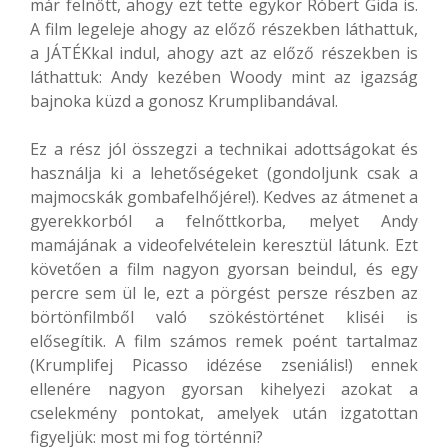
már felnőtt, ahogy ezt tette egykor Róbert Gida is.
A film legeleje ahogy az előző részekben láthattuk,
a JÁTÉKkal indul, ahogy azt az előző részekben is
láthattuk: Andy kezében Woody mint az igazság
bajnoka küzd a gonosz Krumplibandával.
Ez a rész jól összegzi a technikai adottságokat és
használja ki a lehetőségeket (gondoljunk csak a
majmocskák gombafelhőjére!). Kedves az átmenet a
gyerekkorból a felnőttkorba, melyet Andy
mamájának a videofelvételein keresztül látunk. Ezt
követően a film nagyon gyorsan beindul, és egy
percre sem ül le, ezt a pörgést persze részben az
börtönfilmből való szökéstörténet kliséi is
elősegítik. A film számos remek poént tartalmaz
(Krumplifej Picasso idézése zseniális!) ennek
ellenére nagyon gyorsan kihelyezi azokat a
cselekmény pontokat, amelyek után izgatottan
figyeljük: most mi fog történni?