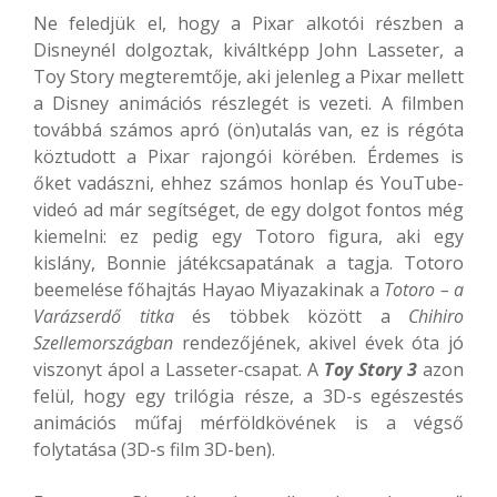
Ne feledjük el, hogy a Pixar alkotói részben a
Disneynél dolgoztak, kiváltképp John Lasseter, a
Toy Story megteremtője, aki jelenleg a Pixar mellett
a Disney animációs részlegét is vezeti. A filmben
továbbá számos apró (ön)utalás van, ez is régóta
köztudott a Pixar rajongói körében. Érdemes is
őket vadászni, ehhez számos honlap és YouTube-
videó ad már segítséget, de egy dolgot fontos még
kiemelni: ez pedig egy Totoro figura, aki egy
kislány, Bonnie játékcsapatának a tagja. Totoro
beemelése főhajtás Hayao Miyazakinak a
Totoro – a
Varázserdő titka
és többek között a
C
hihiro
Szellemországban
rendezőjének, akivel évek óta jó
viszonyt ápol a Lasseter-csapat. A
Toy Story 3
azon
felül, hogy egy trilógia része, a 3D-s egészestés
animációs műfaj mérföldkövének is a végső
folytatása (3D-s film 3D-ben).