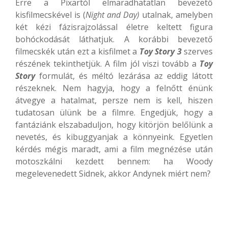
Erre a Pixartól elmaradhatatlan bevezető
kisfilmecskével is (
Night and Day)
utalnak, amelyben
két kézi fázisrajzolással életre keltett figura
bohóckodását láthatjuk. A korábbi bevezető
filmecskék után ezt a kisfilmet a
Toy Story 3
szerves
részének tekinthetjük. A film jól viszi tovább a
Toy
Story
formulát, és méltó lezárása az eddig látott
részeknek. Nem hagyja, hogy a felnőtt énünk
átvegye a hatalmat, persze nem is kell, hiszen
tudatosan ülünk be a filmre. Engedjük, hogy a
fantáziánk elszabaduljon, hogy kitörjön belőlünk a
nevetés, és kibuggyanjak a könnyeink. Egyetlen
kérdés mégis maradt, ami a film megnézése után
motoszkálni kezdett bennem: ha Woody
megelevenedett Sidnek, akkor Andynek miért nem?