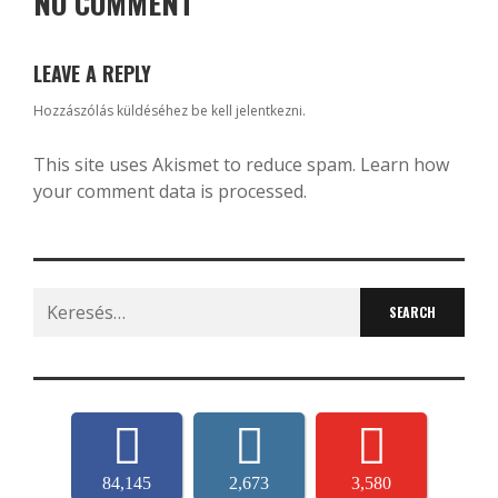
NO COMMENT
LEAVE A REPLY
Hozzászólás küldéséhez
be kell jelentkezni
.
This site uses Akismet to reduce spam.
Learn how
your comment data is processed.
Search
for:
84,145
2,673
3,580