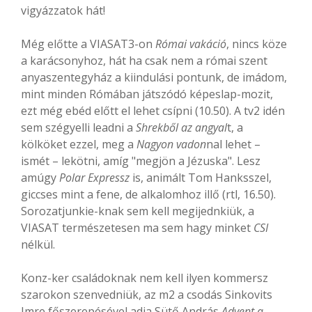
vigyázzatok hát!
Még előtte a VIASAT3-on
Római vakáció
, nincs köze
a karácsonyhoz, hát ha csak nem a római szent
anyaszentegyház a kiindulási pontunk, de imádom,
mint minden Rómában játszódó képeslap-mozit,
ezt még ebéd előtt el lehet csípni (10.50). A tv2 idén
sem szégyelli leadni a
Shrekből az angyal
t, a
kölköket ezzel, meg a
Nagyon vadon
nal lehet –
ismét – lekötni, amíg "megjön a Jézuska". Lesz
amúgy
Polar Expressz
is, animált Tom Hanksszel,
giccses mint a fene, de alkalomhoz illő (rtl, 16.50).
Sorozatjunkie-knak sem kell megijednkiük, a
VIASAT természetesen ma sem hagy minket
CSI
nélkül.
Konz-ker családoknak nem kell ilyen kommersz
szarokon szenvedniük, az m2 a csodás Sinkovits
Imre főszerepésével adja Sütő András
Advent a