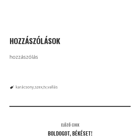
HOZZÁSZÓLÁSOK
hozzászólás
karácsony
szex
tv
vallás
ELŐZŐ CIKK
BOLDOGOT, BÉKÉSET!