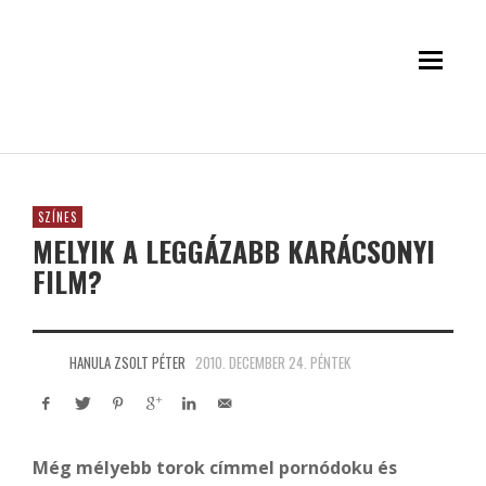
SZÍNES
MELYIK A LEGGÁZABB KARÁCSONYI
FILM?
HANULA ZSOLT PÉTER
2010. DECEMBER 24. PÉNTEK
Még mélyebb torok címmel pornódoku és