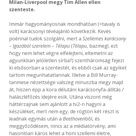
Milan-Liverpool megy Tim Allen ellen
szenteste.
Immár hagyományosnak mondhatóan (=tavaly is
volt) karácsonyi tévéajánló következik. Kevés
poénnal tudok szolgálni, mert a
Szellemes karácsony
– Igazából szerelem – Télapu
(
Télapu
, bazmeg!, ezt
hogy nem lehet végre elfelejteni, eltemetni az
agyunkban jelöletlen sírba?) szentháromság fejezi
ki elsősorban a szentestét, és ebből csak az egyiket
tartom megunhatatlannak. Illetve a Bill Murray-
tanmese nézettsége valszeg minuszba megy majd
át, hiszen épp a kora délutáni karácsonyfa-állítás /
halászléfőzés idejére esik. Utána viszont még
háttérzajnak sem ajánlott a tv2-n hagyni a
készüléket, mert nem egy, de rögtön két részt is
leadnak egymás után a
Beethoven
ből, és
meggyőződésem, nincs az a médiatörvény, ami
hasonlóan káros lehet a honi szellemi életre,