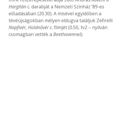
Hargitán
c. darabját a Nemzeti Színház ’89-es
előadásában (20.30). A misével egyidőben a
tévéújságokban mélyen eldugva találjuk Zefirelli
Napfívér, Holdnővér
c. filmjét (0.50, tv2 – nyilván
csomagban vették a
Beethoven
nel).