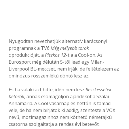
Nyugodtan nevezhetjük alternatív karácsonyi
programnak a TV6
Még mélyebb torok
c.produkcióját, a
Piszkos 12
-t a a Cool-on. Az
Eurosport még délután 5-től lead egy Milan-
Liverpool BL-meccset, nem írják, de feltételezem az
ominózus rosszemlékű döntő lesz az.
És ha valaki azt hitte, idén nem lesz
Reszkessetek
betörők
, annak csomagoljon ajándékot a Szalai
Annamária. A Cool vasárnap és hétfőn is támad
vele, de ha nem bírjátok ki addig, szenteste a VOX
nevű, mozimagazinhoz nem köthető németajkú
csatorna szolgáltatja a rendes évi betevőt.