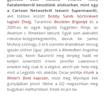
fiatalemberről beszélünk elsősorban, mint egy
a Cartoon Networkről leesett Supermanről
),
akit többek között
Bobby Sands börtönéveit
taglaló
Éhség
, Tarantino
Becstelen Brigantyk
és a
2009-es év egyik legjobb független filmje, az
Akvárium
c. filmekben láttunk. Egyik sem alakváltó
robotos-bolygómegmentős, lássuk be. James
McAvoy szintúgy, ő brit szerelmi drámákban mozog
igazán otthon (igaz, játszott a
Wanted
ben Angelina
Jolie-val), Kevin Baconről meg tényleg hadd ne
kelljen ismertetőt írnom. Jennifer Lawrence-t
emelem még csak ki a végére, akiről pár hete még
mint a Legjobb női alakítás Oscar-jelöltje
írtunk a
Winter’s Bone
kapcsán
, most meg Mystique kék
gúnyájában pózol. Illetve a GQ magazinban meg
bugyiban-melltartóban. Kinek mi jön be.