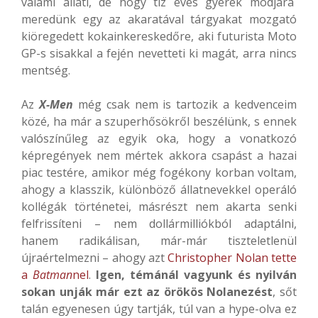
valami állati, de hogy tíz éves gyerek módjára
meredünk egy az akaratával tárgyakat mozgató
kiöregedett kokainkereskedőre, aki futurista Moto
GP-s sisakkal a fején nevetteti ki magát, arra nincs
mentség.
Az
X-Men
még csak nem is tartozik a kedvenceim
közé, ha már a szuperhősökről beszélünk, s ennek
valószínűleg az egyik oka, hogy a vonatkozó
képregények nem mértek akkora csapást a hazai
piac testére, amikor még fogékony korban voltam,
ahogy a klasszik, különböző állatnevekkel operáló
kollégák történetei, másrészt nem akarta senki
felfrissíteni – nem dollármilliókból adaptálni,
hanem radikálisan, már-már tiszteletlenül
újraértelmezni – ahogy azt
Christopher Nolan tette
a
Batman
nel
.
Igen, témánál vagyunk és nyilván
sokan unják már ezt az örökös Nolanezést
, sőt
talán egyenesen úgy tartják, túl van a hype-olva ez