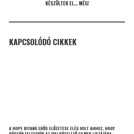
KÉSZÜLTEK EL... MÉG!
KAPCSOLÓDÓ CIKKEK
A HOPE BITANG ERŐS ELŐZETESE ELÉG VOLT AHHOZ, HOGY
RÖGTÖN FELTEGYÜK AZ IDEI KÖTELEZŐ FILMEK LISTÁJÁRA