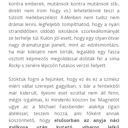
kontra emberek, mutánsok kontra mutánsok stb.,
direkt nem írom hogy vs.) lehetetlenné teszi a
túlzott mellébeszélést.
X-Men
ben nem tudsz nem
drámai lenni, legfeljebb tompíthatod, hogy a nyári
strandidőben oldódó iskolások szürkeállományát
se terhelje túl. Külön jól esett, hogy egy olyan ótvar
nagy dramaturgiai panelt, mint az edzésmontázs,
ha már kiiktatni nem bírták, legalább egy fasza
osztott képmezős megoldással dobták fel a sima
Rocky
-s zenére lépcsőn futásos verzió helyett.
Szoktuk fogni a fejünket, hogy ez és ez a színész
miért vállal szerepet gagyiban, s bár a fentiekből
már kiderült, ilyesmi eset ezúttal nem áll fenn,
mégis izgalmas, ki mindenki köszön be. Magnetót
ugye az a Michael Fassbender alakítja (igazi
átéléssel, teszem hozzá, ami főként annak
köszönhető, hogy
elsősorban az anyja náci
gyilkosa után kutató, viharos lelkű