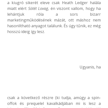
a kiugró sikerét eleve csak Heath Ledger halála
miatt elért
Sötét Lovag
, én viszont vallom, hogy ha
lehántjuk róla a sors bizarr
marketingműködésének mázát, ott máshoz nem
hasonlítható anyagot találunk. És úgy tűnik, ez még
hosszú ideig így lesz.
Ugyanis, ha
csak a következő részre (ki tudja, amúgy a spin-
offok és prequelel kavalkádjában mi is lesz a