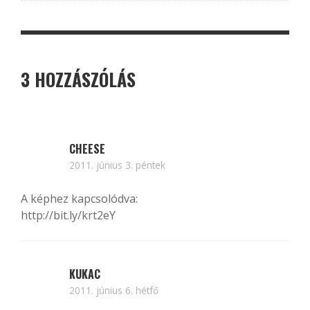
3 HOZZÁSZÓLÁS
CHEESE
2011. június 3. péntek
A képhez kapcsolódva:
http://bit.ly/krt2eY
KUKAC
2011. június 6. hétfő