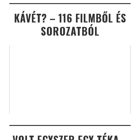
KÁVÉT? – 116 FILMBŐL ÉS
SOROZATBÓL
VOLT EGYSZER EGY TÉKA –