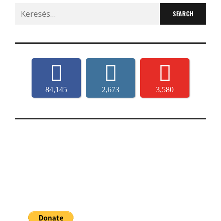
Search
for:
84,145
2,673
3,580