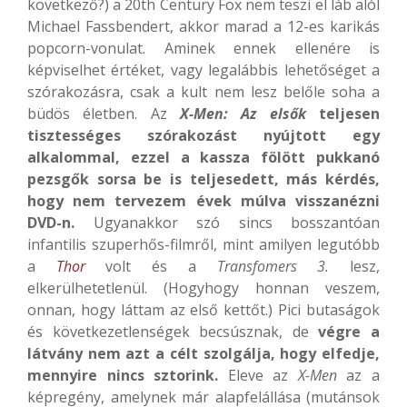
következő?) a 20th Century Fox nem teszi el láb alól
Michael Fassbendert, akkor marad a 12-es karikás
popcorn-vonulat. Aminek ennek ellenére is
képviselhet értéket, vagy legalábbis lehetőséget a
szórakozásra, csak a kult nem lesz belőle soha a
büdös életben. Az
X-Men: Az elsők
teljesen
tisztességes szórakozást nyújtott egy
alkalommal, ezzel a kassza fölött pukkanó
pezsgők sorsa be is teljesedett, más kérdés,
hogy nem tervezem évek múlva visszanézni
DVD-n.
Ugyanakkor szó sincs bosszantóan
infantilis szuperhős-filmről, mint amilyen legutóbb
a
Thor
volt és a
Transfomers 3.
lesz,
elkerülhetetlenül. (Hogyhogy honnan veszem,
onnan, hogy láttam az első kettőt.) Pici butaságok
és következetlenségek becsúsznak, de
végre a
látvány nem azt a célt szolgálja, hogy elfedje,
mennyire nincs sztorink.
Eleve az
X-Men
az a
képregény, amelynek már alapfelállása (mutánsok