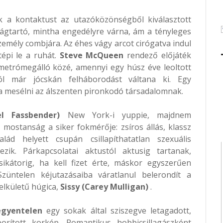
 a kontaktust az utazóközönségből kiválasztott
ságtartó, mintha engedélyre várna, ám a tényleges
zemély combjára. Az éhes vágy arcot cirógatva indul
tépi le a ruhát.
Steve McQueen
rendező előjáték
metrómegálló közé, amennyi egy húsz éve leoltott
ól már jócskán felháborodást váltana ki. Egy
a mesélni az álszenten pironkodó társadalomnak.
l Fassbender)
New York-i yuppie, majdnem
 mostanság a siker fokmérője: zsíros állás, klassz
lád helyett csupán csillapíthatatlan szexuális
ezik. Párkapcsolatai aktustól aktusig tartanak,
sikátorig, ha kell fizet érte, máskor egyszerűen
züntelen kéjutazásaiba váratlanul belerondít a
lelkületű húgica,
Sissy (Carey Mulligan)
.
gyentelen
egy sokak által sziszegve letagadott,
orított korkép. Romantikus hobbicsillagászként