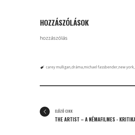
HOZZÁSZÓLÁSOK
hozzászólás
carey mulligan
dráma
michael fassbender
new york
ELŐZŐ CIKK
THE ARTIST – A NÉMAFILMES - KRITIK