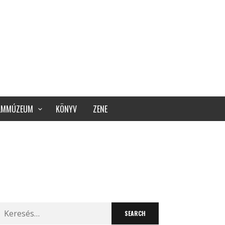
ILMMÚZEUM
KÖNYV
ZENE
Search
for: