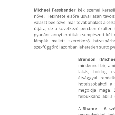
Michael Fassbender
kék szemei keresik
nővel. Tekintete elsőre udvariasan távol
választ beelőzve, már továbbhaladt a céls
útjára, de a következő percben őrülten 
gyanánt annyi erotikát csempészett két 
lámpák mellett szeretkező házaspárb
szexfüggőről azonban lehetetlen suttogv
Brandon (Michae
mindennel bír, ami
lakás, boldog csa
étvággyal rendelk
hotelszobáktól a 
megoldja maga. S
felbukkanó labilis 
A
Shame – A szé
testnedvekkel beb