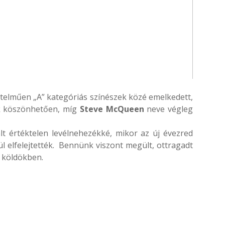
telműen „A” kategóriás színészek közé emelkedett,
k köszönhetően, míg
Steve McQueen
neve végleg
lt értéktelen levélnehezékké, mikor az új évezred
l elfelejtették. Bennünk viszont megült, ottragadt
a köldökben.