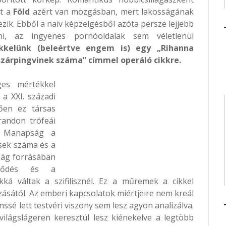
nt a
Föld
azért van mozgásban, mert lakosságának
ik. Ebből a naiv képzelgésből azóta persze lejjebb
ni, az ingyenes pornóoldalak sem véletlenül
ikkelünk (beleértve engem is) egy „Rihanna
szárpingvinek száma” címmel operáló cikkre.
es mértékkel
 a XXI. századi
tően ez társas
randon trófeái
. Manapság a
sek száma és a
lság forrásában
eződés és a
akká váltak a szifilisznél. Ez a műremek a cikkel
izásától. Az emberi kapcsolatok miértjeire nem kreál
nssé lett testvéri viszony sem lesz agyon analizálva.
világslágeren keresztül lesz kiénekelve a legtöbb