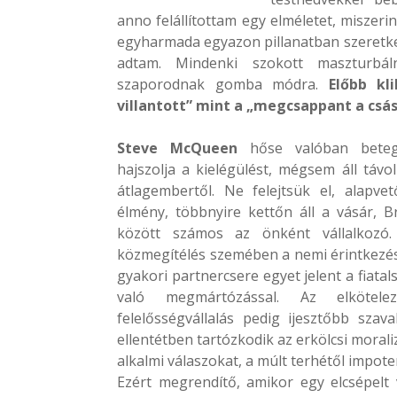
anno felállítottam egy elméletet, miszeri
egyharmada egyazon pillanatban szeretkez
adtam. Mindenki szokott maszturbál
szaporodnak gomba módra.
Előbb kl
villantott” mint a „megcsappant a csá
Steve McQueen
hőse valóban beteg
hajszolja a kielégülést, mégsem áll távol
átlagembertől. Ne felejtsük el, alapve
élmény, többnyire kettőn áll a vásár, B
között számos az önként vállalkozó
közmegítélés szemében a nemi érintkezé
gyakori partnercsere egyet jelent a fiata
való megmártózással. Az elkötel
felelősségvállalás pedig ijesztőbb szav
ellentétben tartózkodik az erkölcsi moral
alkalmi válaszokat, a múlt terhétől impote
Ezért megrendítő, amikor egy elcsépelt 