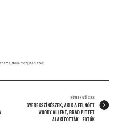
shame
steve mcqueen
szex
KÖVETKEZŐ CIKK
GYEREKSZÍNÉSZEK, AKIK A FELNŐTT
A
WOODY ALLENT, BRAD PITTET
ALAKÍTOTTÁK - FOTÓK