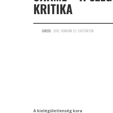
KRITIKA
CHEESE
2012. FEBRUÁR 23. CSÜTÖRTÖK
A kielégületlenség kora