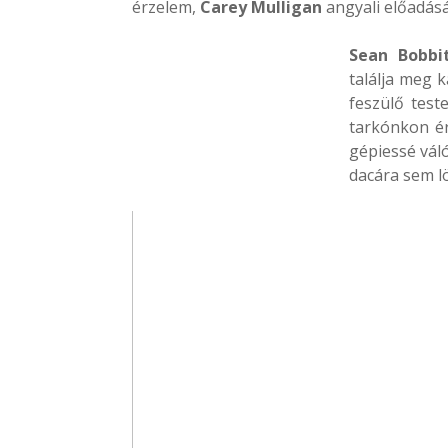
érzelem,
Carey Mulligan
angyali előadás
Sean Bobbi
találja meg
feszülő test
tarkónkon ér
gépiessé vál
dacára sem lö