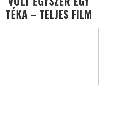
VOLT EGYSZER EGY
TÉKA – TELJES FILM