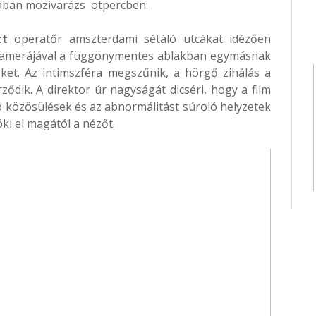
ában mozivarázs ötpercben.
tt
operatőr amszterdami sétáló utcákat idézően
 kamerájával a függönymentes ablakban egymásnak
eket. Az intimszféra megszűnik, a hörgő zihálás a
ződik. A direktor úr nagyságát dicséri, hogy a film
ó közösülések és az abnormálitást súroló helyzetek
ki el magától a nézőt.