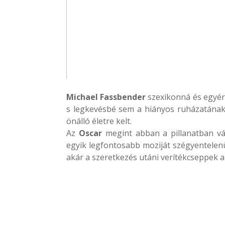
Michael Fassbender
szexikonná és egyér
s legkevésbé sem a hiányos ruházatána
önálló életre kelt.
Az
Oscar
megint abban a pillanatban vá
egyik legfontosabb moziját szégyentelenü
akár a szeretkezés utáni verítékcseppek 