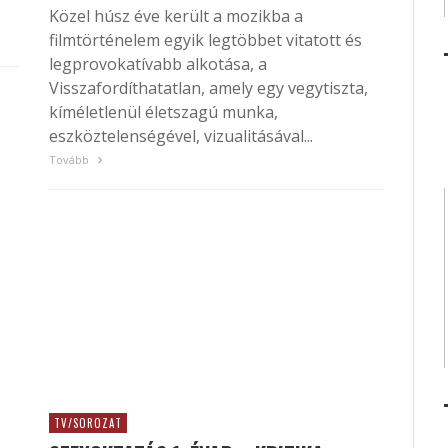
Közel húsz éve került a mozikba a
filmtörténelem egyik legtöbbet vitatott és
legprovokatívabb alkotása, a
Visszafordíthatatlan, amely egy vegytiszta,
kíméletlenül életszagú munka,
eszköztelenségével, vizualitásával...
Tovább
TV/SOROZAT