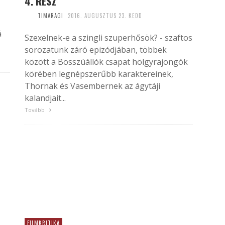
4. RÉSZ
TIMARAGI
2016. AUGUSZTUS 23. KEDD
á
Szexelnek-e a szingli szuperhősök? - szaftos
sorozatunk záró epizódjában, többek
között a Bosszúállók csapat hölgyrajongók
körében legnépszerűbb karaktereinek,
Thornak és Vasembernek az ágytáji
kalandjait...
Tovább
FILMKRITIKA