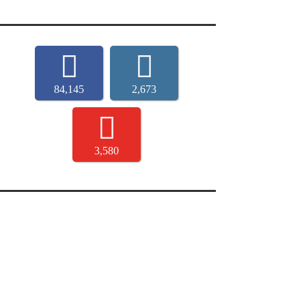
84,145
2,673
3,580