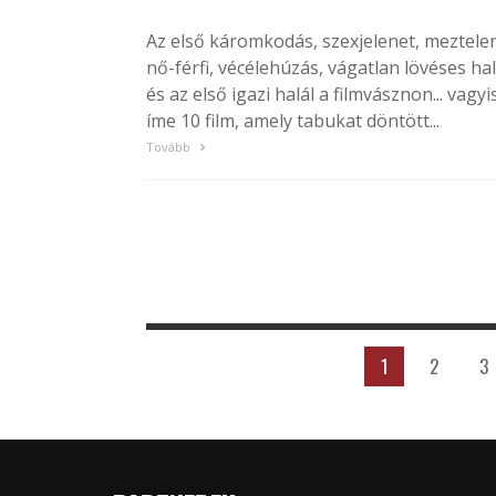
Az első káromkodás, szexjelenet, meztele
nő-férfi, vécélehúzás, vágatlan lövéses hal
és az első igazi halál a filmvásznon... vagyi
íme 10 film, amely tabukat döntött...
Tovább
1
2
3