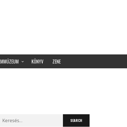
ILMMÚZEUM
KÖNYV
ZENE
Search
for: