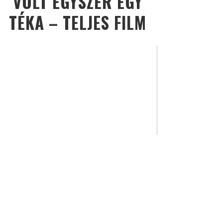
VOLT EGYSZER EGY
TÉKA – TELJES FILM