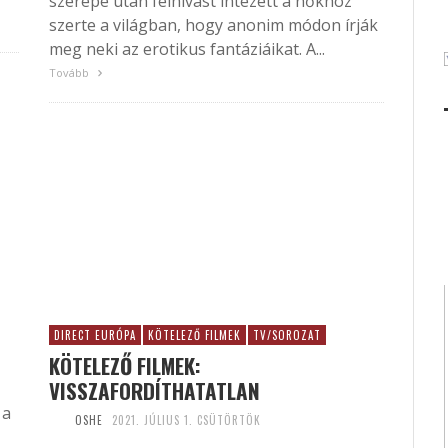
szerepe után felhívást intézett a nőkhöz
szerte a világban, hogy anonim módon írják
meg neki az erotikus fantáziáikat. A...
Tovább
DIRECT EURÓPA
KÖTELEZŐ FILMEK
TV/SOROZAT
KÖTELEZŐ FILMEK:
VISSZAFORDÍTHATATLAN
 a
OSHE
2021. JÚLIUS 1. CSÜTÖRTÖK