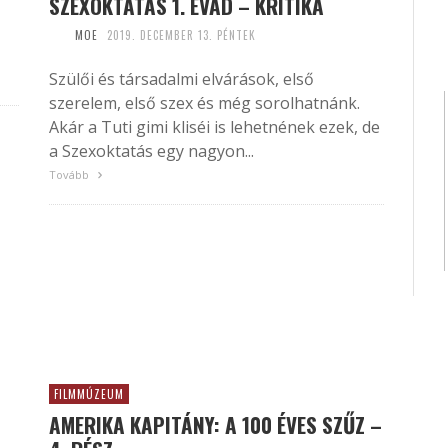
SZEXOKTATÁS 1. ÉVAD – KRITIKA
MOE
2019. DECEMBER 13. PÉNTEK
Szülői és társadalmi elvárások, első
szerelem, első szex és még sorolhatnánk.
Akár a Tuti gimi kliséi is lehetnének ezek, de
a Szexoktatás egy nagyon...
Tovább
FILMMÚZEUM
AMERIKA KAPITÁNY: A 100 ÉVES SZŰZ –