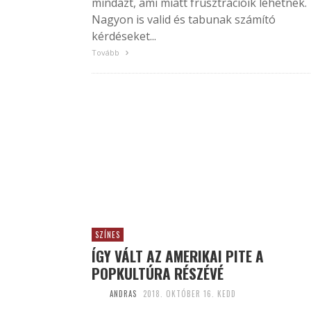
mindazt, ami miatt frusztrációik lehetnek.
Nagyon is valid és tabunak számító
kérdéseket...
Tovább
SZÍNES
ÍGY VÁLT AZ AMERIKAI PITE A
POPKULTÚRA RÉSZÉVÉ
ANDRAS
2018. OKTÓBER 16. KEDD