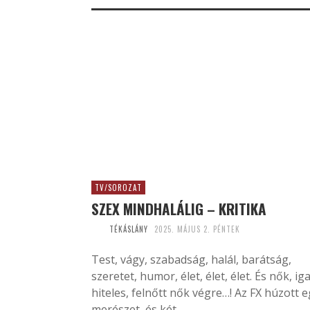
TV/SOROZAT
SZEX MINDHALÁLIG – KRITIKA
TÉKÁSLÁNY
2025. MÁJUS 2. PÉNTEK
Test, vágy, szabadság, halál, barátság,
szeretet, humor, élet, élet, élet. És nők, iga
hiteles, felnőtt nők végre…! Az FX húzott 
merészet, és két...