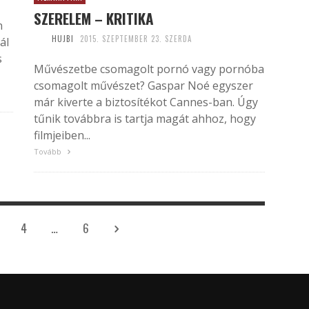
SZERELEM – KRITIKA
n
HUJBI
2015. SZEPTEMBER 23. SZERDA
ál
s
Művészetbe csomagolt pornó vagy pornóba
csomagolt művészet? Gaspar Noé egyszer
már kiverte a biztosítékot Cannes-ban. Úgy
tűnik továbbra is tartja magát ahhoz, hogy
filmjeiben...
Tovább
4
…
6