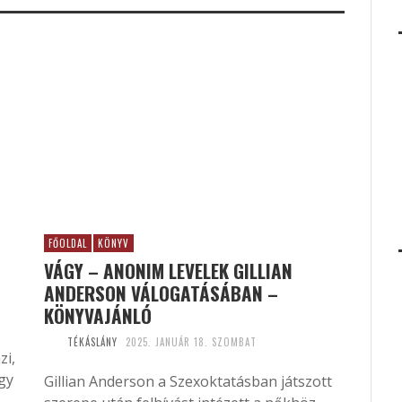
FŐOLDAL
KÖNYV
VÁGY – ANONIM LEVELEK GILLIAN
ANDERSON VÁLOGATÁSÁBAN –
KÖNYVAJÁNLÓ
TÉKÁSLÁNY
2025. JANUÁR 18. SZOMBAT
zi,
egy
Gillian Anderson a Szexoktatásban játszott