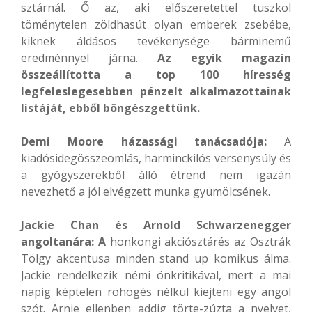
sztárnál. Ő az, aki előszeretettel tuszkol
töménytelen zöldhasút olyan emberek zsebébe,
kiknek áldásos tevékenysége bárminemű
eredménnyel járna.
Az egyik magazin
összeállította a top 100 híresség
legfeleslegesebben pénzelt alkalmazottainak
listáját, ebből böngészgettünk.
Demi Moore házassági tanácsadója:
A
kiadósidegösszeomlás, harminckilós versenysúly és
a gyógyszerekből álló étrend nem igazán
nevezhető a jól elvégzett munka gyümölcsének.
Jackie Chan és Arnold Schwarzenegger
angoltanára: A
honkongi akciósztárés az Osztrák
Tölgy akcentusa minden stand up komikus álma.
Jackie rendelkezik némi önkritikával, mert a mai
napig képtelen röhögés nélkül kiejteni egy angol
szót. Arnie ellenben addig törte-zúzta a nyelvet,