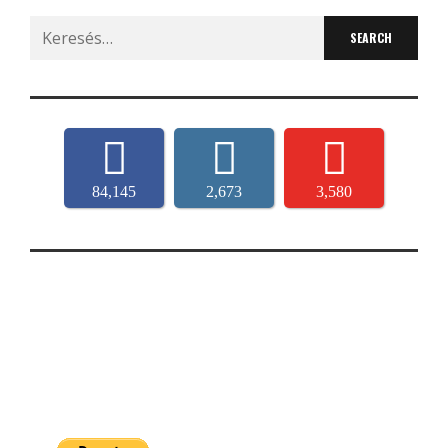
Search
for:
84,145
2,673
3,580