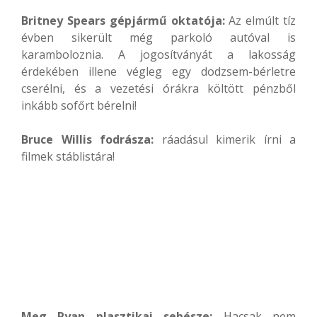
Britney Spears gépjármű oktatója:
Az elmúlt tíz
évben sikerült még parkoló autóval is
karamboloznia. A jogosítványát a lakosság
érdekében illene végleg egy dodzsem-bérletre
cserélni, és a vezetési órákra költött pénzből
inkább sofőrt bérelni!
Bruce Willis fodrásza:
ráadásul kimerik írni a
filmek stáblistára!
Meg Ryan plasztikai sebésze:
Hacsak nem