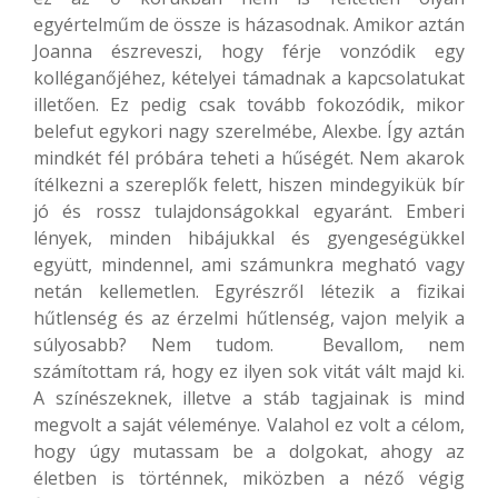
egyértelműm de össze is házasodnak. Amikor aztán
Joanna észreveszi, hogy férje vonzódik egy
kolléganőjéhez, kételyei támadnak a kapcsolatukat
illetően. Ez pedig csak tovább fokozódik, mikor
belefut egykori nagy szerelmébe, Alexbe. Így aztán
mindkét fél próbára teheti a hűségét. Nem akarok
ítélkezni a szereplők felett, hiszen mindegyikük bír
jó és rossz tulajdonságokkal egyaránt. Emberi
lények, minden hibájukkal és gyengeségükkel
együtt, mindennel, ami számunkra megható vagy
netán kellemetlen. Egyrészről létezik a fizikai
hűtlenség és az érzelmi hűtlenség, vajon melyik a
súlyosabb? Nem tudom. Bevallom, nem
számítottam rá, hogy ez ilyen sok vitát vált majd ki.
A színészeknek, illetve a stáb tagjainak is mind
megvolt a saját véleménye. Valahol ez volt a célom,
hogy úgy mutassam be a dolgokat, ahogy az
életben is történnek, miközben a néző végig