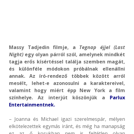
Massy Tadjedin filmje, a
Tegnap éjjel (Last
Night)
egy olyan párról szól, amelynek mindkét
tagja erős kísértéssel találja szemben magát,
és különféle módokon próbálnak ellenállni
annak. Az író-rendező többek között arról
mesélt, lehet-e azonosulni a karaktereivel,
valamint hogy miért épp New York a film
színhelye.
Az interjút köszönjük a
Parlux
Entertainmentnek.
– Joanna és Michael igazi szerelmespár, mélyen
elkötelezettek egymás iránt, és még ha manapság
ez az ő korukban nem is feltétlen olyan