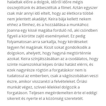
haladtak előre a dolgok, időről időre mégis
összejöttünk és átbeszéltük a filmet. Aztán egyszer
csak már annyi idő eltelt, hogy az életkora többé
nem jelentett akadályt. Keira bája kellett nekem
ehhez a filmhez, és a hozzáállása a munkához.
Joanna egy kissé magába forduló nő, aki csöndben
figyeli a körötte zajló eseményeket. Ez pedig
folyamatosan arra sarkallja, hogy kérdéseket
tegyen fel magának. Kicsit sokat gondolkodik a
dolgokon, ahelyett, hogy hagyná megtörténnie
azokat. Keira színjátszásában az a csodálatos, hogy
szinte nüanszokkal képes óriási hatást elérni, és
ezek nagyrésze rögtön a forgatáskor nem is
tudatosul az emberben, csak a vágószobában veszi
észre, amikor visszanézi a felvételeket. Óriási
munkát végez, szívvel-lélekkel dolgozik a
forgatáson. Teljesen megérdemelten érte el eddigi
sikereit és nyerte el a közönség szeretetét.