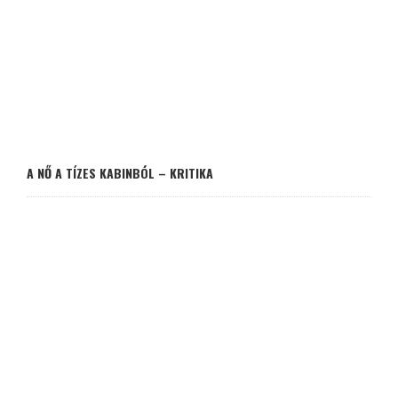
A NŐ A TÍZES KABINBÓL – KRITIKA