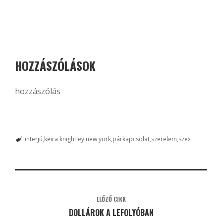
HOZZÁSZÓLÁSOK
hozzászólás
interjú
keira knightley
new york
párkapcsolat
szerelem
szex
ELŐZŐ CIKK
DOLLÁROK A LEFOLYÓBAN