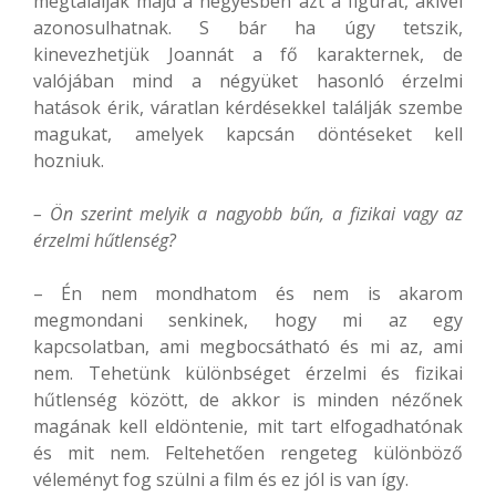
megtalálják majd a négyesben azt a figurát, akivel
azonosulhatnak. S bár ha úgy tetszik,
kinevezhetjük Joannát a fő karakternek, de
valójában mind a négyüket hasonló érzelmi
hatások érik, váratlan kérdésekkel találják szembe
magukat, amelyek kapcsán döntéseket kell
hozniuk.
– Ön szerint melyik a nagyobb bűn, a fizikai vagy az
érzelmi hűtlenség?
– Én nem mondhatom és nem is akarom
megmondani senkinek, hogy mi az egy
kapcsolatban, ami megbocsátható és mi az, ami
nem. Tehetünk különbséget érzelmi és fizikai
hűtlenség között, de akkor is minden nézőnek
magának kell eldöntenie, mit tart elfogadhatónak
és mit nem. Feltehetően rengeteg különböző
véleményt fog szülni a film és ez jól is van így.