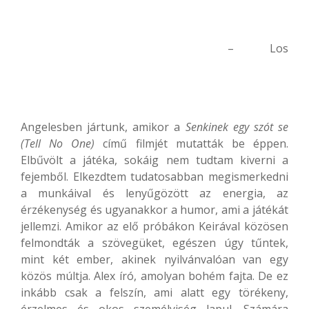
– Los
Angelesben jártunk, amikor a
Senkinek egy szót se
(Tell No One)
című filmjét mutatták be éppen.
Elbűvölt a játéka, sokáig nem tudtam kiverni a
fejemből. Elkezdtem tudatosabban megismerkedni
a munkáival és lenyűgözött az energia, az
érzékenység és ugyanakkor a humor, ami a játékát
jellemzi. Amikor az elő próbákon Keirával közösen
felmondták a szövegüket, egészen úgy tűntek,
mint két ember, akinek nyilvánvalóan van egy
közös múltja. Alex író, amolyan bohém fajta. De ez
inkább csak a felszín, ami alatt egy törékeny,
érzelmes és okos személyiség lapul. Számára