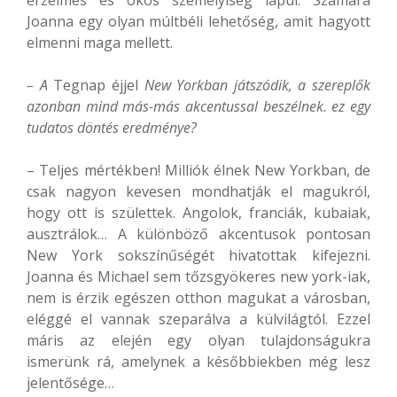
Joanna egy olyan múltbéli lehetőség, amit hagyott
elmenni maga mellett.
– A
Tegnap éjjel
New Yorkban játszódik, a szereplők
azonban mind más-más akcentussal beszélnek. ez egy
tudatos döntés eredménye?
– Teljes mértékben! Milliók élnek New Yorkban, de
csak nagyon kevesen mondhatják el magukról,
hogy ott is születtek. Angolok, franciák, kubaiak,
ausztrálok… A különböző akcentusok pontosan
New York sokszínűségét hivatottak kifejezni.
Joanna és Michael sem tőzsgyökeres new york-iak,
nem is érzik egészen otthon magukat a városban,
eléggé el vannak szeparálva a külvilágtól. Ezzel
máris az elején egy olyan tulajdonságukra
ismerünk rá, amelynek a későbbiekben még lesz
jelentősége…