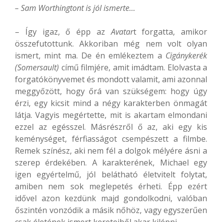
– Sam Worthingtont is jól ismerte…
– Így igaz, ő épp az
Avatar
t forgatta, amikor
összefutottunk. Akkoriban még nem volt olyan
ismert, mint ma. De én emlékeztem a
Cigánykerék
(Somersault)
című filmjére, amit imádtam. Elolvasta a
forgatókönyvemet és mondott valamit, ami azonnal
meggyőzött, hogy őrá van szükségem: hogy úgy
érzi, egy kicsit mind a négy karakterben önmagát
látja. Vagyis megértette, mit is akartam elmondani
ezzel az egésszel. Másrészről ő az, aki egy kis
keménységet, férfiasságot csempészett a filmbe.
Remek színész, aki nem fél a dolgok mélyére ásni a
szerep érdekében. A karakterének, Michael egy
igen egyértelmű, jól belátható életvitelt folytat,
amiben nem sok meglepetés érheti. Épp ezért
idővel azon kezdünk majd gondolkodni, valóban
őszintén vonzódik a másik nőhöz, vagy egyszerűen
csak életének ismert kereteiből akar kilépni.