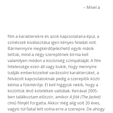
– Mivel a
film a karakterekre és azok kapcsolataira épül, a
színészek kiválasztása igen kényes feladat volt.
Bármennyire megkérdőjelezhető egyik-másik
tettük, mind a négy szereplőnek bírnia kell
valamilyen módon a közönség szimpátiáját. A film
hitelessége ezen áll vagy bukik, hogy mennyire
tudják emberközelivé varázsolni karakterüket, a
felvázolt kapcsolatoknak pedig a szereplők közti
kémia a fokmérője. El kell higgyük nekik, hogy a
közöttük lévő kötelékek valódiak. Keirával 2005-
ben találkoztam először, amikor
A fiók (The Jacket)
című filmjét forgatta. Akkor még alig volt 20 éves,
vagyis túl fiatal lett volna erre a szerepre. De ahogy