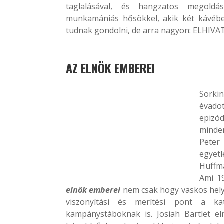
taglalásával, és hangzatos megoldás
munkamániás hősökkel, akik két kávébe
tudnak gondolni, de arra nagyon: ELHIV
AZ ELNÖK EMBEREI
Sorkin
évado
epizó
minde
Pete
egyetl
Huffma
Ami 19
elnök emberei
nem csak hogy vaskos hely
viszonyítási és merítési pont a ka
kampánystáboknak is. Josiah Bartlet e