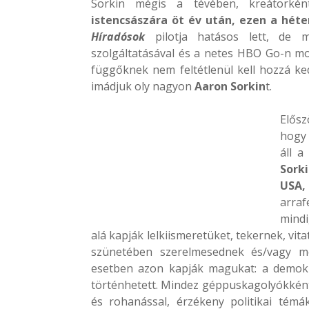
Sorkin mégis a tévében, kreátorkén
istencsászára öt év után, ezen a hét
Híradósok
pilotja hatásos lett, de m
szolgáltatásával és a netes HBO Go-n mos
függőknek nem feltétlenül kell hozzá ke
imádjuk oly nagyon
Aaron Sorkin
t.
Elősz
hogy 
áll a
Sork
USA,
arra
mindi
alá kapják lelkiismeretüket, tekernek, vi
szünetében szerelmesednek és/vagy m
esetben azon kapják magukat: a demokr
történhetett. Mindez géppuskagolyókként
és rohanással, érzékeny politikai témák