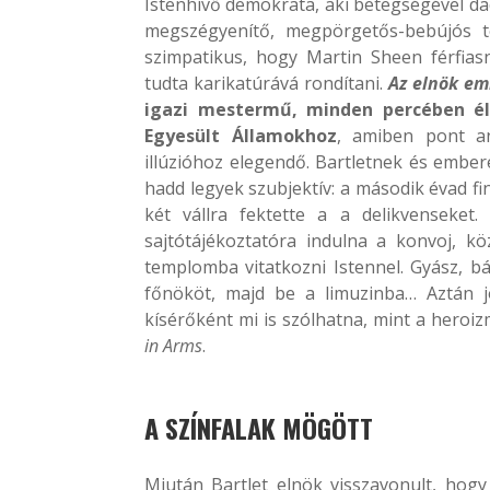
Istenhívő demokrata, aki betegségével dac
megszégyenítő, megpörgetős-bebújós te
szimpatikus, hogy Martin Sheen férfia
tudta karikatúrává rondítani.
Az elnök em
igazi mestermű, minden percében él
Egyesült Államokhoz
, amiben pont an
illúzióhoz elegendő. Bartletnek és ember
hadd legyek szubjektív: a második évad f
két vállra fektette a a delikvenseket
sajtótájékoztatóra indulna a konvoj, k
templomba vitatkozni Istennel. Gyász, bá
főnököt, majd be a limuzinba… Aztán j
kísérőként mi is szólhatna, mint a heroiz
in Arms
.
A SZÍNFALAK MÖGÖTT
Miután Bartlet elnök visszavonult, hogy