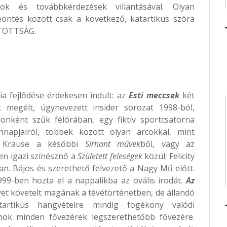
ok és továbbkérdezések villantásával. Olyan
öntés között csak a következő, katartikus szóra
ATOTTSÁG.
ia fejlődése érdekesen indult: az
Esti meccsek
két
t megélt, úgynevezett insider sorozat 1998-ból,
donként szűk félórában, egy fiktív sportcsatorna
nnapjairól, többek között olyan arcokkal, mint
r Krause a későbbi
Sírhant művek
ből, vagy az
en igazi színésznő a
Született feleségek
közül: Felicity
n. Bájos és szerethető felvezető a Nagy Mű előtt.
99-ben hozta el a nappalikba az ovális irodát.
Az
et követelt magának a tévétörténetben, de állandó
tartikus hangvételre mindig fogékony valódi
lnök minden fővezérek legszerethetőbb fővezére.