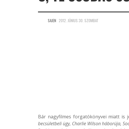
SAJEN
2012. JÚNIUS 30. SZOMBAT
Bár nagyfilmes forgatókönyvei miatt is 
becsületbeli ügy, Charlie Wilson háborúja, So