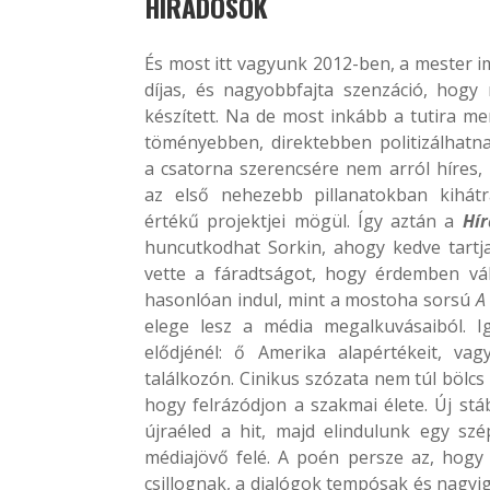
HÍRADÓSOK
És most itt vagyunk 2012-ben, a mester 
díjas, és nagyobbfajta szenzáció, hogy 
készített. Na de most inkább a tutira me
töményebben, direktebben politizálhatna
a csatorna szerencsére nem arról híres,
az első nehezebb pillanatokban kihátr
értékű projektjei mögül. Így aztán a
Hí
huncutkodhat Sorkin, ahogy kedve tartj
vette a fáradtságot, hogy érdemben vál
hasonlóan indul, mint a mostoha sorsú
A
elege lesz a média megalkuvásaiból. I
elődjénél: ő Amerika alapértékeit, v
találkozón. Cinikus szózata nem túl bölcs
hogy felrázódjon a szakmai élete. Új stá
újraéled a hit, majd elindulunk egy sz
médiajövő felé. A poén persze az, hog
csillognak, a dialógok tempósak és nagyi