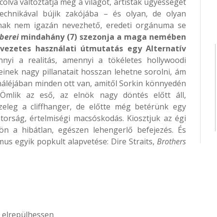
olva változtatja meg a világot, artisták ügyességét
chnikával bújik zakójába – és olyan, de olyan
snak nem igazán nevezhető, eredeti orgánuma se
berei
mindahány (7) szezonja a maga nemében
vezetes használati útmutatás egy Alternatív
nyi a realitás, amennyi a tökéletes hollywoodi
einek nagy pillanatait hosszan lehetne sorolni, ám
ináléjában minden ott van, amitől Sorkin könnyedén
. Ömlik az eső, az elnök nagy döntés előtt áll,
özeleg a cliffhanger, de előtte még betérünk egy
torság, értelmiségi macsóskodás. Kiosztjuk az égi
ön a hibátlan, egészen lehengerlő befejezés. És
mus egyik popkult alapvetése: Dire Straits,
Brothers
 elrepülhessen