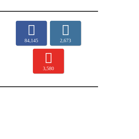
84,145
2,673
3,580