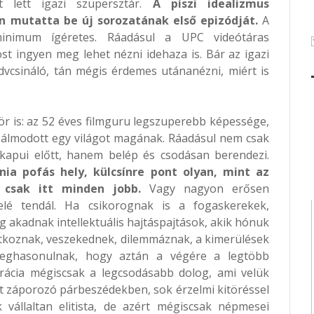
t lett igazi szupersztár.
A píszi idealizmus
en mutatta be új sorozatának első epizódját.
A
inimum ígéretes. Ráadásul a UPC videótáras
t ingyen meg lehet nézni idehaza is. Bár az igazi
dvcsináló, tán mégis érdemes utánanézni, miért is
ör is: az 52 éves filmguru legszuperebb képessége,
álmodott egy világot magának. Ráadásul nem csak
 kapui előtt, hanem belép és csodásan berendezi.
inia pofás hely, külcsínre pont olyan, mint az
 csak itt minden jobb.
Vagy nagyon erősen
felé tendál. Ha csikorognak is a fogaskerekek,
g akadnak intellektuális hajtáspajtások, akik hónuk
tatkoznak, veszekednek, dilemmáznak, a kimerülések
eghasonulnak, hogy aztán a végére a legtöbb
ácia mégiscsak a legcsodásabb dolog, ami velük
 záporozó párbeszédekben, sok érzelmi kitöréssel
 vállaltan elitista, de azért mégiscsak népmesei