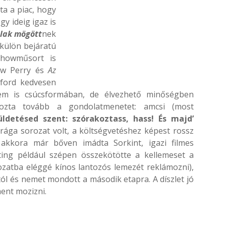
ta a piac, hogy
gy ideig igaz is
alak mögött
nek
külön bejáratú
showműsort is
hew Perry és
Az
tford kedvesen
nem is csúcsformában, de élvezhető minőségben
agozta tovább a gondolatmenetet: amcsi (most
üldetésed szent: szórakoztass, hass! És majd’
rága sorozat volt, a költségvetéshez képest rossz
akkora már bőven imádta Sorkint, igazi filmes
Sting például szépen összekötötte a kellemeset a
rozatba eléggé kínos lantozós lemezét reklámozni),
l és nemet mondott a második etapra. A díszlet jó
ment mozizni.