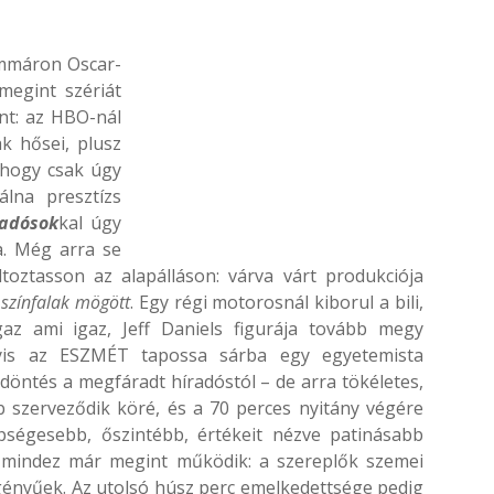
immáron Oscar-
megint szériát
nt: az HBO-nál
k hősei, plusz
 hogy csak úgy
álna presztízs
radósok
kal úgy
a. Még arra se
toztasson az alapálláson: várva várt produkciója
 színfalak mögött
. Egy régi motorosnál kiborul a bili,
gaz ami igaz, Jeff Daniels figurája tovább megy
agyis az ESZMÉT tapossa sárba egy egyetemista
 döntés a megfáradt híradóstól – de arra tökéletes,
b szerveződik köré, és a 70 perces nyitány végére
épségesebb, őszintébb, értékeit nézve patinásabb
y mindez már megint működik: a szereplők szemei
gényűek. Az utolsó húsz perc emelkedettsége pedig