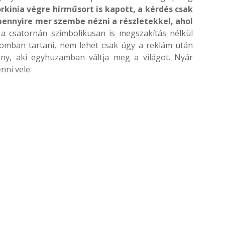
rkinia végre hírműsort is kapott, a kérdés csak
ennyire mer szembe nézni a részletekkel, ahol
 csatornán szimbolikusan is megszakítás nélkül
lomban tartani, nem lehet csak úgy a reklám után
gény, aki egyhuzamban váltja meg a világot. Nyár
nni vele.