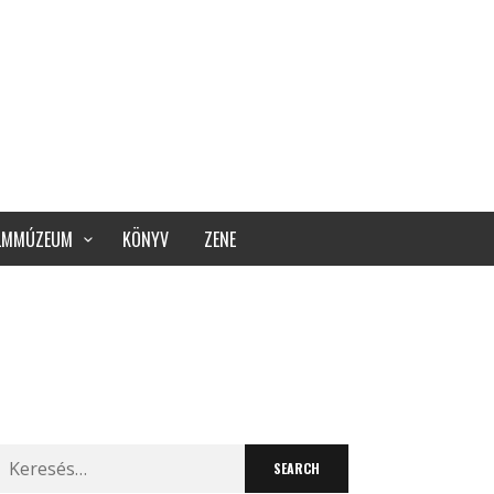
ILMMÚZEUM
KÖNYV
ZENE
Search
for: