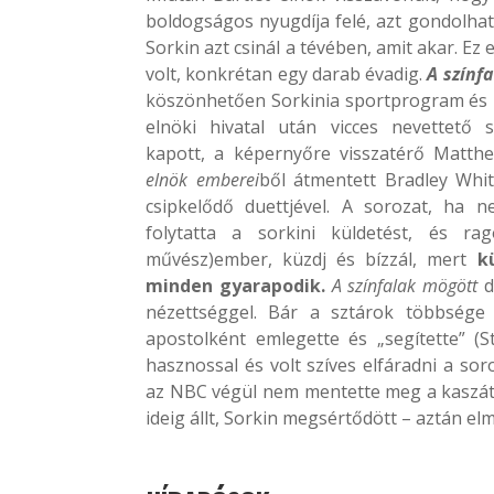
boldogságos nyugdíja felé, azt gondolhat
Sorkin azt csinál a tévében, amit akar. Ez e
volt, konkrétan egy darab évadig.
A
színf
köszönhetően Sorkinia sportprogram és 
elnöki hivatal után vicces nevettető 
kapott, a képernyőre visszatérő Matt
elnök emberei
ből átmentett Bradley Whi
csipkelődő duettjével. A sorozat, ha 
folytatta a sorkini küldetést, és r
művész)ember, küzdj és bízzál, mert
k
minden gyarapodik.
A színfalak mögött
d
nézettséggel. Bár a sztárok többsége 
apostolként emlegette és „segítette” (
hasznossal és volt szíves elfáradni a so
az NBC végül nem mentette meg a kaszátó
ideig állt, Sorkin megsértődött – aztán el