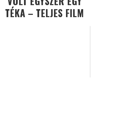
VOLT EGYSZER EGY
TÉKA – TELJES FILM