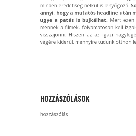
minden eredetiség nélkül is lenyűgöző.
So
annyi, hogy a mutatós headline után m
ugye a patás is bujkálhat.
Mert ezen a
mennek a filmek, folyamatosan kell izga
visszajönni. Hiszen az az igazi nagyle
végére kiderül, mennyire tudunk otthon le
HOZZÁSZÓLÁSOK
hozzászólás