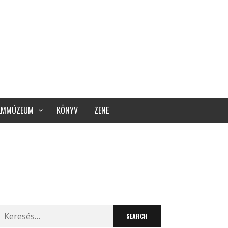
ILMMÚZEUM
KÖNYV
ZENE
Search
for: