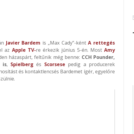
án
Javier Bardem
is „Max Cady”-ként
A rettegés
el az
Apple TV-
re érkezik június 5-én. Most
Amy
den házaspárt, feltűnik még benne:
CCH Pounder,
 is
,
Spielberg
és
Scorsese
pedig a producerek
znosítást és kontaktlencsés Bardemet ígér, egyelőre
szülnie.