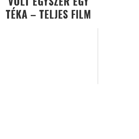
VOLT EGYSZER EGY
TÉKA – TELJES FILM