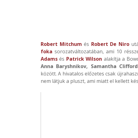
Robert Mitchum
és
Robert De Niro
ut
foka
sorozatváltozatában, ami 10 réssz
Adams
és
Patrick Wilson
alakítja a Bow
Anna Baryshnikov, Samantha Clifford
között. A hivatalos előzetes csak újrahas
nem látjuk a pluszt, ami miatt el kellett ké