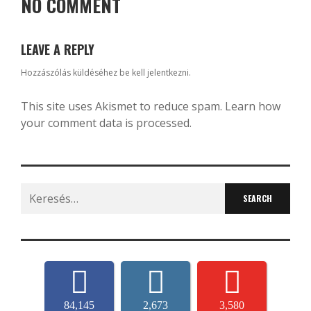
NO COMMENT
LEAVE A REPLY
Hozzászólás küldéséhez
be kell jelentkezni
.
This site uses Akismet to reduce spam.
Learn how
your comment data is processed.
Search
for:
84,145
2,673
3,580