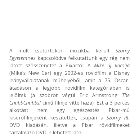
A múlt csütörtökön mozikba került
Szörny
Egyetem
hez kapcsolódva felkutattunk egy rég nem
látott szösszenetet a Pixartól. A
Mike új kocsija
(Mike’s New Car) egy 2002-es rövidfilm a Disney
leányvállalatának műhelyéből, amit a 75. Oscar-
átadáson a legjobb rövidfilm kategóriában is
jelöltek (a szobrot végül Eric Armstrong
The
ChubbChubbs!
című filmje vitte haza). Ezt a 3 perces
alkotást nem egy egészestés Pixar-mű
kísérőfilmjeként készítették, csupán a
Szörny Rt.
DVD kiadásán, illetve a Pixar rövidfilmeket
tartalmazó DVD-n lehetett látni.