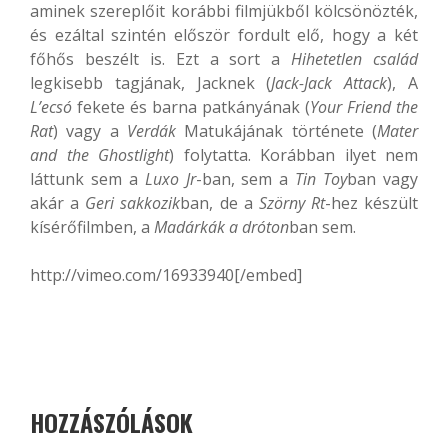
aminek szereplőit korábbi filmjükből kölcsönözték,
és ezáltal szintén először fordult elő, hogy a két
főhős beszélt is. Ezt a sort a
Hihetetlen család
legkisebb tagjának, Jacknek (
Jack-Jack Attack
), A
L’ecsó
fekete és barna patkányának (
Your Friend the
Rat
) vagy a
Verdák
Matukájának története (
Mater
and the Ghostlight
) folytatta. Korábban ilyet nem
láttunk sem a
Luxo Jr
-ban, sem a
Tin Toy
ban vagy
akár a
Geri sakkozik
ban, de a
Szörny Rt
-hez készült
kísérőfilmben, a
Madárkák a dróton
ban sem.
http://vimeo.com/16933940[/embed]
HOZZÁSZÓLÁSOK