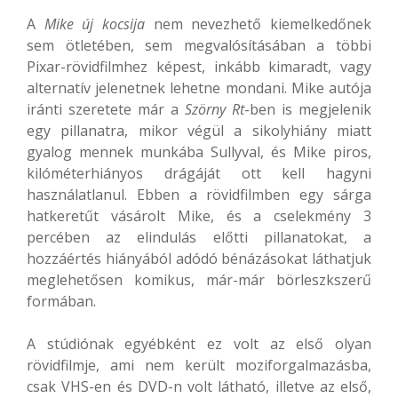
A
Mike új kocsija
nem nevezhető kiemelkedőnek
sem ötletében, sem megvalósításában a többi
Pixar-rövidfilmhez képest, inkább kimaradt, vagy
alternatív jelenetnek lehetne mondani. Mike autója
iránti szeretete már a
Szörny Rt
-ben is megjelenik
egy pillanatra, mikor végül a sikolyhiány miatt
gyalog mennek munkába Sullyval, és Mike piros,
kilóméterhiányos drágáját ott kell hagyni
használatlanul. Ebben a rövidfilmben egy sárga
hatkeretűt vásárolt Mike, és a cselekmény 3
percében az elindulás előtti pillanatokat, a
hozzáértés hiányából adódó bénázásokat láthatjuk
meglehetősen komikus, már-már börleszkszerű
formában.
A stúdiónak egyébként ez volt az első olyan
rövidfilmje, ami nem került moziforgalmazásba,
csak VHS-en és DVD-n volt látható, illetve az első,