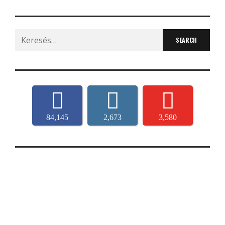
Search
for:
84,145
2,673
3,580