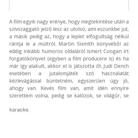
A film egyik nagy erénye, hogy megtekintése után a
szívszaggató jelző lesz az utolsó, ami eszünkbe jut,
a másik pedig az, hogy a leplet elfogultság nélkül
rántja le a múltról. Martin Sixmith könyvéből az
eddig inkább humoros oldaláról ismert Coogan írt
forgatókönyvet (egyben a film producere is) és ha
már így alakult, akkor el is játszotta őt. Judi Dench
esetében a jutalomjáték szó használatát
kézlevágással büntetném, egyszerűen úgy jó,
ahogy van. Kevés film van, amit idén ennyire
szerettem volna, pedig se kalózok, se világűr, se
karaoke.