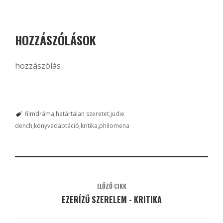
HOZZÁSZÓLÁSOK
hozzászólás
filmdráma
határtalan szeretet
judie
dench
könyvadaptáció
kritika
philomena
ELŐZŐ CIKK
EZERÍZŰ SZERELEM - KRITIKA