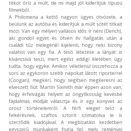
titkot őriz a múlt, de mi majd jól kiderítjük típusú
filmekből.
A Philomena a kettő nagyon ügyes ötvözete, a
beülünk az autóba és kiderítjük a múlt sötét titkait
mozi. Van egy mélyen vallásos idős ír néni (Dench),
aki gondol egyet és ötven év hallgatás után a
családi tűz melegénél kijelenti, hogy neki bizony
valahol van egy fia. A tesó létezése a lányát is
kíváncsivá teszi, mert egész eddigi életében úgy
tudta, hogy egyke. Amikor véletlenül összehozza a
sors az egykoron szebb napokat látott riporterrel
(Coogan), megkéri, hogy segítsen megkeresni az
elveszett fiút. Martin Sixmith már éppen azon van,
hogy érfelvágás helyett az öngyilkosság kevésbé
fájdalmas módját választja és ír egy könyvet az
orosz történelemről. A férfi eleget tesz a
felkérésnek, szaftos sztorit szimatolva le is
szerződik kiadójával. A megbízatást kezdetben
egyszerű munkaként fogja fel, mely reményei