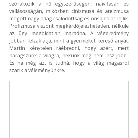
szórakozik a nő egyszerűségén, naivitásán és
vallásosságán, miközben cinizmusa és ateizmusa
mögött nagy adag csalódottság és önsajnálat rejlik.
Profizmusa viszont megkérdőjelezhetetlen, nélküle
az ügy megoldatlan maradna. A végeredmény
jobban felzaklatja, mint a gyermekét kereső anyát.
Martin kénytelen ráébredni, hogy azért, mert
haragszunk a világra, nekünk még nem lesz jobb.
És ha még azt is tudná, hogy a világ magasról
szarik a véleményünkre.