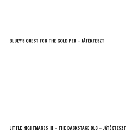
BLUEY’S QUEST FOR THE GOLD PEN – JÁTÉKTESZT
LITTLE NIGHTMARES III – THE BACKSTAGE DLC – JÁTÉKTESZT