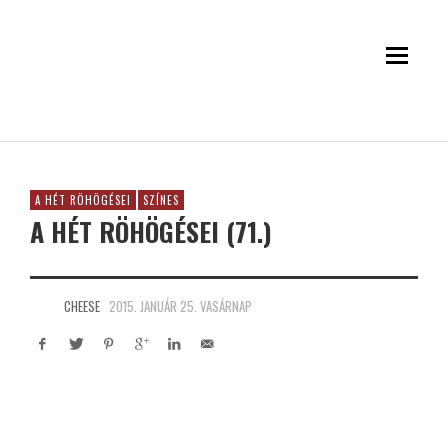
A HÉT RÖHÖGÉSEI
SZÍNES
A HÉT RÖHÖGÉSEI (71.)
CHEESE
2015. JANUÁR 25. VASÁRNAP