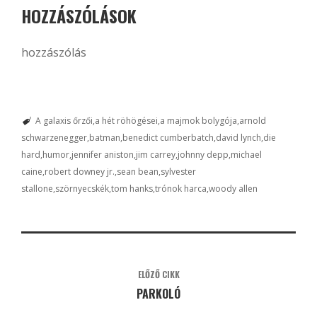
HOZZÁSZÓLÁSOK
hozzászólás
A galaxis őrzői
a hét röhögései
a majmok bolygója
arnold
schwarzenegger
batman
benedict cumberbatch
david lynch
die
hard
humor
jennifer aniston
jim carrey
johnny depp
michael
caine
robert downey jr.
sean bean
sylvester
stallone
szörnyecskék
tom hanks
trónok harca
woody allen
ELŐZŐ CIKK
PARKOLÓ