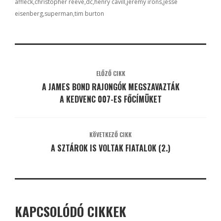
affleck
christopher reeve
dc
henry cavill
jeremy irons
jesse
eisenberg
superman
tim burton
ELŐZŐ CIKK
A JAMES BOND RAJONGÓK MEGSZAVAZTÁK
A KEDVENC 007-ES FŐCÍMÜKET
KÖVETKEZŐ CIKK
A SZTÁROK IS VOLTAK FIATALOK (2.)
KAPCSOLÓDÓ CIKKEK