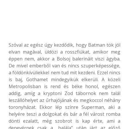
Szóval az egész úgy kezdődik, hogy Batman tök jól
elvan magával, üldözi a rosszfiúkat, amikor meg
éppen nem, akkor a Bolsoj balerináit viszi ágyba.
De mivel emberből van és nincs szuperképessége,
a földönkívüliekkel nem tud mit kezdeni. Ezzel nincs
is baj, Gothamet mindegyikük elkerüli. A közeli
Metropolisban is rend és béke honol, egészen
addig, amíg a kryptoni Zod tábornok nem talál
leszállóhelyet az űrhajójának és megkoccol néhány
toronyházat. Ekkor lép színre Superman, aki a
helyére teszi a dolgokat és bár a fél várost romba
dönti ezalatt, még szobrot is kap érte, ami a
denevérnek csak a „halála” után járt az előző