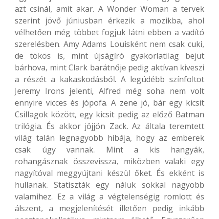
azt csinál, amit akar. A Wonder Woman a tervek
szerint jövő júniusban érkezik a mozikba, ahol
vélhetően még többet fogjuk látni ebben a vadító
szerelésben. Amy Adams Louisként nem csak cuki,
de tökös is, mint újságíró gyakorlatilag bejut
bárhova, mint Clark barátnője pedig aktívan kiveszi
a részét a kakaskodásból. A legüdébb színfoltot
Jeremy Irons jelenti, Alfred még soha nem volt
ennyire vicces és jópofa. A zene jó, bár egy kicsit
Csillagok között, egy kicsit pedig az előző Batman
trilógia. És akkor jöjjön Zack. Az általa teremtett
világ talán legnagyobb hibája, hogy az emberek
csak úgy vannak. Mint a kis hangyák,
rohangásznak összevissza, miközben valaki egy
nagyítóval meggyújtani készül őket. És ekként is
hullanak. Statiszták egy náluk sokkal nagyobb
valamihez. Ez a világ a végtelenségig romlott és
álszent, a megjelenítését illetően pedig inkább