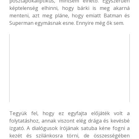
posztapokaliptikus, mintsem élhető. Egyszerűen
képtelenség elhinni, hogy bárki is meg akarná
menteni, azt meg pláne, hogy emiatt Batman és
Superman egymásnak esne. Ennyire még ők sem.
Tegyük fel, hogy ez egyfajta előjáték volt a
folytatáshoz, annak viszont elég drága és kevésbé
izgató. A dialógusok írójának satuba kéne fogni a
kezét és szilánkosra törni, de összességében