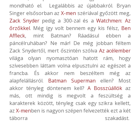
mondható el. Legalábbis az újabbakról. Bryan
Singer elsősorban az
X-men
szériával győzött meg,
Zack Snyder
pedig a 300-zal és a
Watchmen: Az
őrzőkkel
. Még így volt bennem egy kis félsz,
Ben
Affleck
, mint Batman? Ráadásul ebben a
páncélruhában? Ne már! De még jobban féltem
Zack Snydertől, mert őszintén szólva
Az acélember
világa olyan nyomasztóan hatott rám, hogy
szívesebben láttam volna elpusztulni az egészet a
francba. És akkor nem beszéltem még az
alapfelállásról.
Batman Superman
ellen? Most
akkor tényleg döntenem kell?
A Bosszúállók
az
más, ott mindig is megvolt a feszültség a
karakterek között, tényleg csak egy szikra kellett,
az
X-men
ben is nagyon szépen felvezették ezt a két
táborra szakadást.