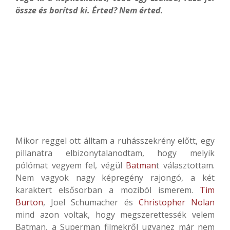
össze és borítsd ki. Érted? Nem érted.
Mikor reggel ott álltam a ruhásszekrény előtt, egy
pillanatra elbizonytalanodtam, hogy melyik
pólómat vegyem fel, végül
Batman
t választottam.
Nem vagyok nagy képregény rajongó, a két
karaktert elsősorban a moziból ismerem.
Tim
Burton
, Joel Schumacher és
Christopher Nolan
mind azon voltak, hogy megszerettessék velem
Batman, a Superman filmekről ugyanez már nem