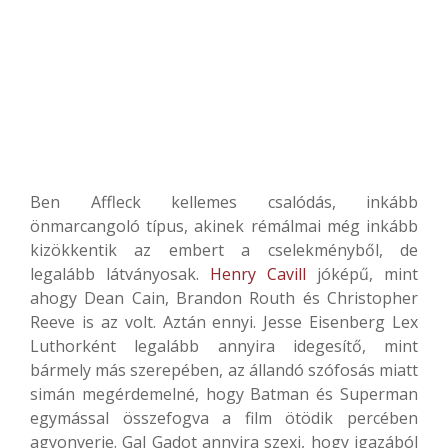
Ben Affleck kellemes csalódás, inkább
önmarcangoló típus, akinek rémálmai még inkább
kizökkentik az embert a cselekményből, de
legalább látványosak.
Henry Cavill
jóképű, mint
ahogy Dean Cain, Brandon Routh és Christopher
Reeve is az volt. Aztán ennyi. Jesse Eisenberg Lex
Luthorként legalább annyira idegesítő, mint
bármely más szerepében, az állandó szófosás miatt
simán megérdemelné, hogy Batman és Superman
egymással összefogva a film ötödik percében
agyonverje. Gal Gadot annyira szexi, hogy igazából