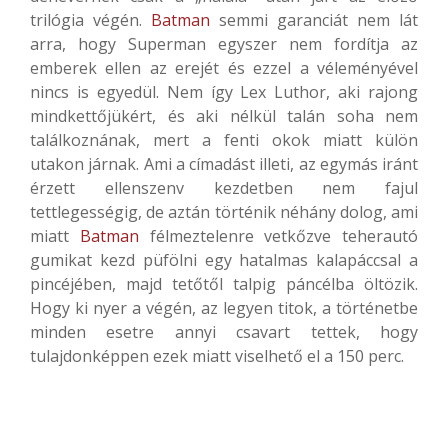
trilógia végén.
Batman
semmi garanciát nem lát
arra, hogy Superman egyszer nem fordítja az
emberek ellen az erejét és ezzel a véleményével
nincs is egyedül. Nem így Lex Luthor, aki rajong
mindkettőjükért, és aki nélkül talán soha nem
találkoznának, mert a fenti okok miatt külön
utakon járnak. Ami a címadást illeti, az egymás iránt
érzett ellenszenv kezdetben nem fajul
tettlegességig, de aztán történik néhány dolog, ami
miatt
Batman
félmeztelenre vetkőzve teherautó
gumikat kezd püfölni egy hatalmas kalapáccsal a
pincéjében, majd tetőtől talpig páncélba öltözik.
Hogy ki nyer a végén, az legyen titok, a történetbe
minden esetre annyi csavart tettek, hogy
tulajdonképpen ezek miatt viselhető el a 150 perc.