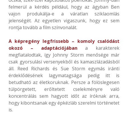
ócska, szex-szel kapcsolatos poénokat. Johnny-ban
felmerül a kérdés például, hogy az ágyban Ben
vajon produkálja-e a váratlan sziklaomlás
jelenségét. Az egyetlen vigaszunk, hogy ez sem
rontja tovább a film színvonalát.
A képregény legfrissebb – komoly csalódást
okozó – adaptációjában
a karakterek
megfiatalodtak, így Johnny Storm menősége már
csak gyorsulási versenyekből és kamaszlázadásból
áll. Reed Richards és Sue Storm egymás iránti
érdeklődésének lagymatagsága pedig itt is
betudható az életkoruknak. Persze a fölöslegesen
túlpörgetett, erőltetett cselekményre való
koncentrálás sem hagyott időt az íróknak arra,
hogy kibontsanak egy épkézláb szerelmi történetet
is.