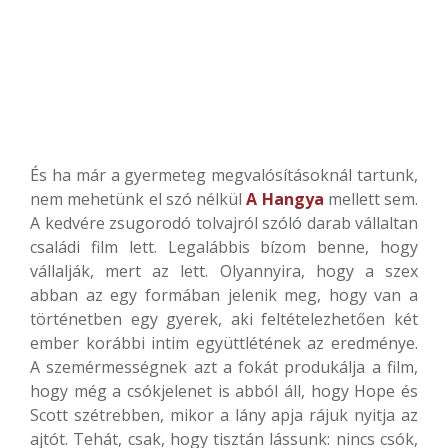
És ha már a gyermeteg megvalósításoknál tartunk,
nem mehetünk el szó nélkül
A Hangya
mellett sem.
A kedvére zsugorodó tolvajról szóló darab vállaltan
családi film lett. Legalábbis bízom benne, hogy
vállalják, mert az lett. Olyannyira, hogy a szex
abban az egy formában jelenik meg, hogy van a
történetben egy gyerek, aki feltételezhetően két
ember korábbi intim együttlétének az eredménye.
A szemérmességnek azt a fokát produkálja a film,
hogy még a csókjelenet is abból áll, hogy Hope és
Scott szétrebben, mikor a lány apja rájuk nyitja az
ajtót. Tehát, csak, hogy tisztán lássunk: nincs csók,