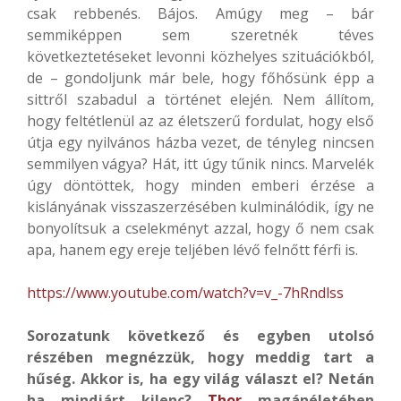
csak rebbenés. Bájos. Amúgy meg – bár
semmiképpen sem szeretnék téves
következtetéseket levonni közhelyes szituációkból,
de – gondoljunk már bele, hogy főhősünk épp a
sittről szabadul a történet elején. Nem állítom,
hogy feltétlenül az az életszerű fordulat, hogy első
útja egy nyilvános házba vezet, de tényleg nincsen
semmilyen vágya? Hát, itt úgy tűnik nincs. Marvelék
úgy döntöttek, hogy minden emberi érzése a
kislányának visszaszerzésében kulminálódik, így ne
bonyolítsuk a cselekményt azzal, hogy ő nem csak
apa, hanem egy ereje teljében lévő felnőtt férfi is.
https://www.youtube.com/watch?v=v_-7hRndlss
Sorozatunk következő és egyben utolsó
részében megnézzük, hogy meddig tart a
hűség. Akkor is, ha egy világ választ el? Netán
ha mindjárt kilenc?
Thor
magánéletében