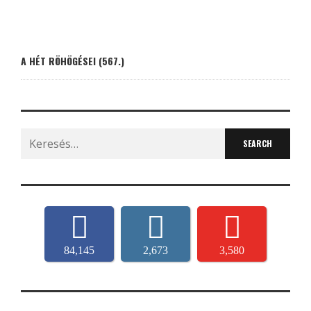
A HÉT RÖHÖGÉSEI (567.)
Search
for:
84,145
2,673
3,580