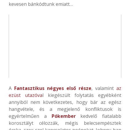
kevesen bánkódtunk emiatt…
A
Fantasztikus négyes első része
, valamint
az
ezüst utazóva
l kiegészült folytatás egyébként
annyiból nem következetes, hogy bár az egész
hangvétele, és a megjelenő konfliktusok is
egyértelműen a
Pókember
kedvelő fiatalabb
korosztályt célozzák, mégis belecsempésztek