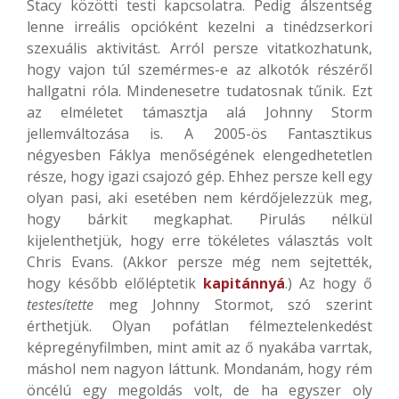
Stacy közötti testi kapcsolatra. Pedig álszentség
lenne irreális opcióként kezelni a tinédzserkori
szexuális aktivitást. Arról persze vitatkozhatunk,
hogy vajon túl szemérmes-e az alkotók részéről
hallgatni róla. Mindenesetre tudatosnak tűnik. Ezt
az elméletet támasztja alá Johnny Storm
jellemváltozása is. A 2005-ös Fantasztikus
négyesben Fáklya menőségének elengedhetetlen
része, hogy igazi csajozó gép. Ehhez persze kell egy
olyan pasi, aki esetében nem kérdőjelezzük meg,
hogy bárkit megkaphat. Pirulás nélkül
kijelenthetjük, hogy erre tökéletes választás volt
Chris Evans. (Akkor persze még nem sejtették,
hogy később előléptetik
kapitánnyá
.) Az hogy ő
testesítette
meg Johnny Stormot, szó szerint
érthetjük. Olyan pofátlan félmeztelenkedést
képregényfilmben, mint amit az ő nyakába varrtak,
máshol nem nagyon láttunk. Mondanám, hogy rém
öncélú egy megoldás volt, de ha egyszer oly