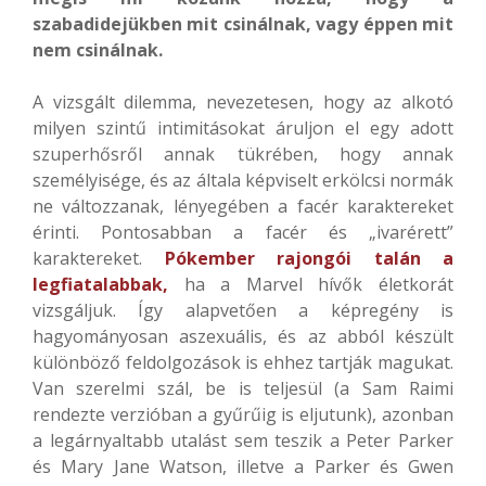
szabadidejükben mit csinálnak, vagy éppen mit
nem csinálnak.
A vizsgált dilemma, nevezetesen, hogy az alkotó
milyen szintű intimitásokat áruljon el egy adott
szuperhősről annak tükrében, hogy annak
személyisége, és az általa képviselt erkölcsi normák
ne változzanak, lényegében a facér karaktereket
érinti. Pontosabban a facér és „ivarérett”
karaktereket.
Pókember rajongói talán a
legfiatalabbak,
ha a Marvel hívők életkorát
vizsgáljuk. Így alapvetően a képregény is
hagyományosan aszexuális, és az abból készült
különböző feldolgozások is ehhez tartják magukat.
Van szerelmi szál, be is teljesül (a Sam Raimi
rendezte verzióban a gyűrűig is eljutunk), azonban
a legárnyaltabb utalást sem teszik a Peter Parker
és Mary Jane Watson, illetve a Parker és Gwen