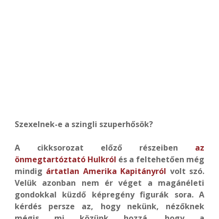
Szexelnek-e a szingli szuperhősök?
A cikksorozat előző részeiben
az
önmegtartóztató Hulkról
és a feltehetően még
mindig
ártatlan Amerika Kapitányról
volt szó.
Velük azonban nem ér véget a magánéleti
gondokkal küzdő képregény figurák sora. A
kérdés persze az, hogy nekünk, nézőknek
mégis mi közünk hozzá, hogy a