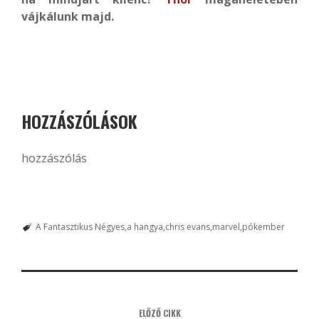
vájkálunk majd.
HOZZÁSZÓLÁSOK
hozzászólás
A Fantasztikus Négyes
a hangya
chris evans
marvel
pókember
ELŐZŐ CIKK