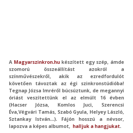
A
Magyarszinkron.hu
készített egy szép, ámde
szomorú összeállítást azokról a
színművészekről, akik az ezredfordulót
követően távoztak az égi szinkronstúdióba!
Tegnap Józsa Imréről búcsúztunk, de megannyi
óriást veszítettünk el az elmúlt 16 évben
(Hacser Józsa, Komlos Juci, Szerencsi
Éva,Végvári Tamás, Szabó Gyula, Helyey László,
Sztankay István…). Fájón hosszú a névsor,
lapozva a képes albumot,
halljuk a hangjukat
.