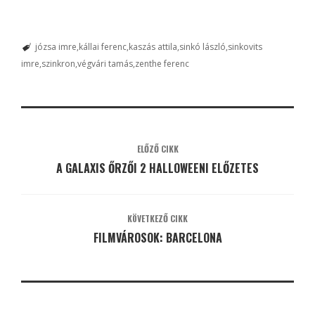
józsa imre
kállai ferenc
kaszás attila
sinkó lászló
sinkovits
imre
szinkron
végvári tamás
zenthe ferenc
ELŐZŐ CIKK
A GALAXIS ŐRZŐI 2 HALLOWEENI ELŐZETES
KÖVETKEZŐ CIKK
FILMVÁROSOK: BARCELONA