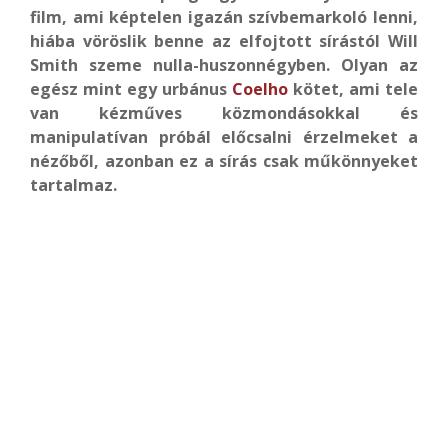
film, ami képtelen igazán szívbemarkoló lenni,
hiába vöröslik benne az elfojtott sírástól Will
Smith szeme nulla-huszonnégyben. Olyan az
egész mint egy urbánus
Coelho
kötet, ami tele
van kézműves közmondásokkal és
manipulatívan próbál előcsalni érzelmeket a
nézőből, azonban ez a sírás csak műkönnyeket
tartalmaz.