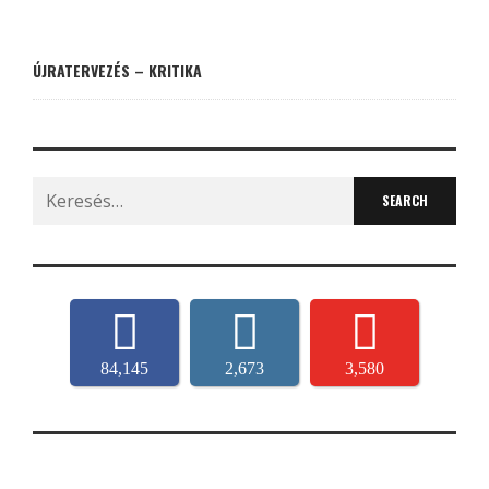
ÚJRATERVEZÉS – KRITIKA
Search
for:
84,145
2,673
3,580