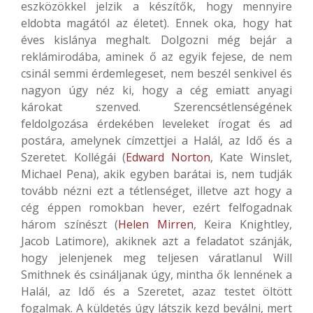
eszközökkel jelzik a készítők, hogy mennyire
eldobta magától az életet). Ennek oka, hogy hat
éves kislánya meghalt. Dolgozni még bejár a
reklámirodába, aminek ő az egyik fejese, de nem
csinál semmi érdemlegeset, nem beszél senkivel és
nagyon úgy néz ki, hogy a cég emiatt anyagi
károkat szenved. Szerencsétlenségének
feldolgozása érdekében leveleket írogat és ad
postára, amelynek címzettjei a Halál, az Idő és a
Szeretet. Kollégái (
Edward Norton
, Kate Winslet,
Michael Pena), akik egyben barátai is, nem tudják
tovább nézni ezt a tétlenséget, illetve azt hogy a
cég éppen romokban hever, ezért felfogadnak
három színészt (
Helen Mirren
, Keira Knightley,
Jacob Latimore), akiknek azt a feladatot szánják,
hogy jelenjenek meg teljesen váratlanul Will
Smithnek és csináljanak úgy, mintha ők lennének a
Halál, az Idő és a Szeretet, azaz testet öltött
fogalmak. A küldetés úgy látszik kezd beválni, mert