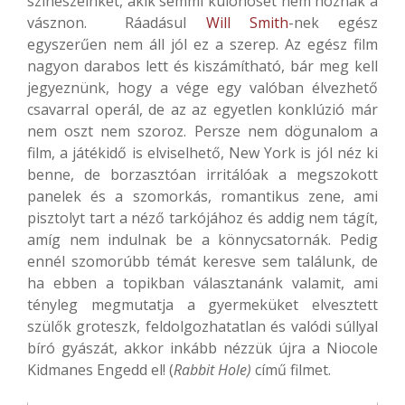
színészeinket, akik semmi különöset nem hoznak a
vásznon. Ráadásul
Will Smith
-nek egész
egyszerűen nem áll jól ez a szerep. Az egész film
nagyon darabos lett és kiszámítható, bár meg kell
jegyeznünk, hogy a vége egy valóban élvezhető
csavarral operál, de az az egyetlen konklúzió már
nem oszt nem szoroz. Persze nem dögunalom a
film, a játékidő is elviselhető, New York is jól néz ki
benne, de borzasztóan irritálóak a megszokott
panelek és a szomorkás, romantikus zene, ami
pisztolyt tart a néző tarkójához és addig nem tágít,
amíg nem indulnak be a könnycsatornák. Pedig
ennél szomorúbb témát keresve sem találunk, de
ha ebben a topikban választanánk valamit, ami
tényleg megmutatja a gyermeküket elvesztett
szülők groteszk, feldolgozhatatlan és valódi súllyal
bíró gyászát, akkor inkább nézzük újra a Niocole
Kidmanes Engedd el! (
Rabbit Hole)
című filmet.