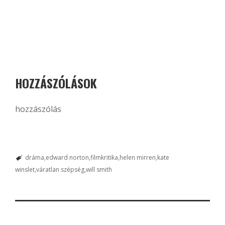
HOZZÁSZÓLÁSOK
hozzászólás
dráma
edward norton
filmkritika
helen mirren
kate
winslet
váratlan szépség
will smith