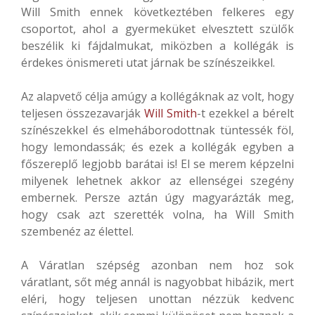
Will Smith ennek következtében felkeres egy
csoportot, ahol a gyermeküket elvesztett szülők
beszélik ki fájdalmukat, miközben a kollégák is
érdekes önismereti utat járnak be színészeikkel.
Az alapvető célja amúgy a kollégáknak az volt, hogy
teljesen összezavarják
Will Smith
-t ezekkel a bérelt
színészekkel és elmeháborodottnak tüntessék föl,
hogy lemondassák; és ezek a kollégák egyben a
főszereplő legjobb barátai is! El se merem képzelni
milyenek lehetnek akkor az ellenségei szegény
embernek. Persze aztán úgy magyarázták meg,
hogy csak azt szerették volna, ha Will Smith
szembenéz az élettel.
A Váratlan szépség azonban nem hoz sok
váratlant, sőt még annál is nagyobbat hibázik, mert
eléri, hogy teljesen unottan nézzük kedvenc