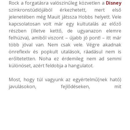
Rock a forgatásra valószínűleg közvetlen a
Disney
szinkronstúdiójából érkezhetett, mert első
jelenetében még Mauit játssza Hobbs helyett. Vele
kapcsolatosan volt már egy kultutalás az előző
részben (illetve kettő, de ugyanazon elemre
felhúzva), amiből viszont – újabb jó pont! – itt már
több jóval van. Nem csak vele. Végre akadnak
önreflexív és popkult utalások, ráadásul nem is
erőltetetten. Noha ez érdemileg nem ad semmi
különöset, azért feldobja a hangulatot.
Most, hogy túl vagyunk az egyértelmű(nek ható)
javulásokon, fejlődéseken, mit