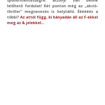
spoilermentességre. Bizony! Van benne
lelőhető fordulat! Két ponton még az „akció-
thriller” megnevezés is helytálló. Éééééés a
többi?
Az attól függ, ki hányadán áll az F-ekkel
meg az & jelekkel…