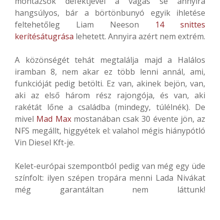
montázsok defektjével a vágás se annyira
hangsúlyos, bár a börtönbunyó egyik ihletése
feltehetőleg Liam Neeson
14 snittes
kerítésátugrása
lehetett. Annyira azért nem extrém.
A közönségét tehát megtalálja majd a Halálos
iramban 8, nem akar ez több lenni annál, ami,
funkcióját pedig betölti. Ez van, akinek bejön, van,
aki az első három rész rajongója, és van, aki
rakétát lőne a családba (mindegy, túlélnék). De
mivel
Mad Max
mostanában csak 30 évente jön, az
NFS megállt, higgyétek el: valahol mégis hiánypótló
Vin Diesel Kft-je.
Kelet-európai szempontból pedig van még egy üde
színfolt: ilyen szépen tropára menni Lada Nivákat
még garantáltan nem láttunk!