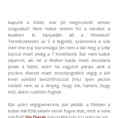
kapunk a többi, már jól megszokott sémán
száguldva? Nem hiába tettem föl a kérdést a
leadben: ki hányadán áll a filmekkel?
Természetesen az 5 a legjobb, számomra a sok
over-the-top baromsága (és nem a dal meg a szép
búcsú) miatt pedig a 7 következik. Bár nem tudok
olyanról, aki ne a Walker-hatás miatt mondaná
jónak a hetet, azért ha vagytok páran, akik a
piszkos élvezet miatt mosolyogtátok végig a két
évvel ezelőtti benzinfröccsöt (hisz ilyen akciók
mellett nem az a lényeg, hogy kik, hanem, hogy
mit), akkor csalódni fogtok.
Bár azért végigvehetünk pár példát: a filmben a
kubai mérföld valami oknál fogva más, mint a sima
mérföld;
Vin Diesel
másodállásban tűz (kétszer is!)-,