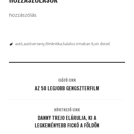
hozzászólás
autó
autóverseny
filmkritika
halalos irmaban 8
vin diesel
ELŐZŐ CIKK
AZ 50 LEGJOBB GENGSZTERFILM
KÖVETKEZŐ CIKK
DANNY TREJO ELÁRULJA, KI A
LEGKEMÉNYEBB FICKÓ A FÖLDÖN