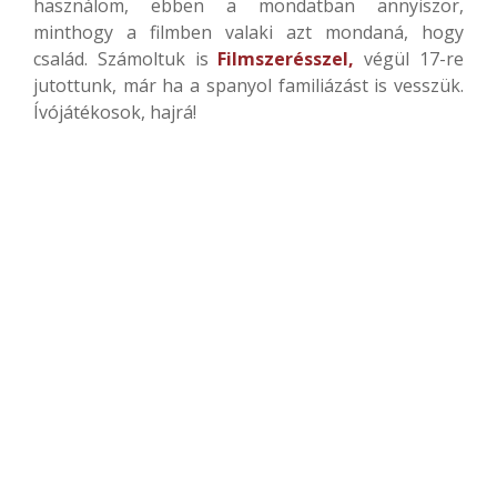
használom, ebben a mondatban annyiszor,
minthogy a filmben valaki azt mondaná, hogy
család. Számoltuk is
Filmszerésszel,
végül 17-re
jutottunk, már ha a spanyol familiázást is vesszük.
Ívójátékosok, hajrá!