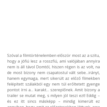
Szóval a filmtörténelemben először most az a szitu,
hogy a jófiú lesz a rosszfiú, ami valójában annyira
nem is áll távol Domtól, hiszen régen is az volt, na
de most bizony nem csapatostul vált sebe…irányt,
hanem egymaga, mert sikerült az előző filmekben
felépített szálakból egy nem túl erőltetett gyenge
pontot írni a… karakt… szereplőnek. Amit bizony a
trailer se mutat meg, s milyen jól teszi ezt! Eddig –
és ez itt sincs másképp – mindig kimerült ez
annyiban, hogy amit az előzetesekben láttunk, arra