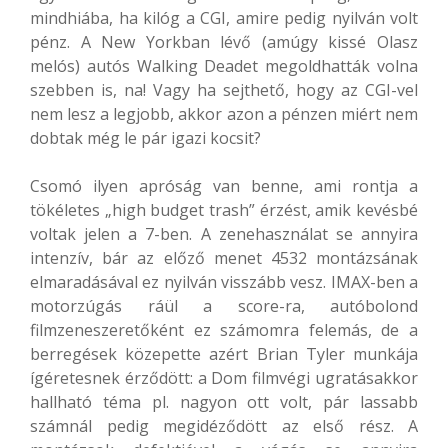
mindhiába, ha kilóg a CGI, amire pedig nyilván volt
pénz. A New Yorkban lévő (amúgy kissé Olasz
melós) autós Walking Deadet megoldhatták volna
szebben is, na! Vagy ha sejthető, hogy az CGI-vel
nem lesz a legjobb, akkor azon a pénzen miért nem
dobtak még le pár igazi kocsit?
Csomó ilyen apróság van benne, ami rontja a
tökéletes „high budget trash” érzést, amik kevésbé
voltak jelen a 7-ben. A zenehasználat se annyira
intenzív, bár az előző menet 4532 montázsának
elmaradásával ez nyilván visszább vesz. IMAX-ben a
motorzúgás ráül a score-ra, autóbolond
filmzeneszeretőként ez számomra felemás, de a
berregések közepette azért Brian Tyler munkája
ígéretesnek érződött: a Dom filmvégi ugratásakkor
hallható téma pl. nagyon ott volt, pár lassabb
számnál pedig megidéződött az első rész. A