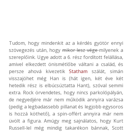
Tudom, hogy mindenkit az a kérdés gyötör ennyi
szövegezés után, hogy
mikor lesz vége
milyenek a
szereplőink. Ugye adott a 6. rész fordított felállása,
amivel elkezdett önismétlőbe váltani a család, és
persze ahová kivezetik
Statham
szálát, simán
visszajöhet még Han is (hát igen, két éve két
hetedik rész is elbúcsúztatta Hant), szóval semmi
extra. Rock örvendetes, hogy nincs parkolópályán,
de negyedjére már nem működik annyira varázsa
(pedig a legbadassebb pillanat és legjobb egysoros
is hozzá köthető), a spin-offért annyira már nem
üvölt a figura. Amúgy meg sajnálatos, hogy Kurt
Russell-lel még mindig takarékon bánnak, Scott