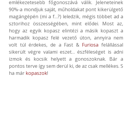
emlékezetesebb főgonoszává válik. Jeleneteinek
90%-a mondjuk saját, műholdakat pont kikerülgető
magángépén (mi a f…?) leledzik, mégis többet ad a
sztorihoz összességében, mint elődei. Most az,
hogy az egyik kopasz elintézi a másik kopaszt a
harmadik kopasz felé vezető úton, annyira nem
volt túl érdekes, de a Fast &
Furiosa
felállással
sikerült végre valami eszet… észféleséget is adni
izmok és kocsik helyett a gonoszoknak. Bár a
pontos terve így sem derül ki, de az csak mellékes. S
ha már
kopaszok
!