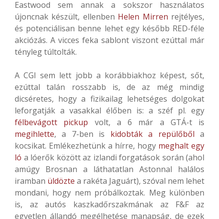
Eastwood sem annak a sokszor használatos
újoncnak készült, ellenben
Helen Mirren
rejtélyes,
és potenciálisan benne lehet egy később RED-féle
akciózás. A vicces feka sablont viszont ezúttal már
tényleg túltolták.
A CGI sem lett jobb a korábbiakhoz képest, sőt,
ezúttal talán rosszabb is, de az még mindig
dicséretes, hogy a fizikailag lehetséges dolgokat
leforgatják a vasakkal élőben is: a széf pl. egy
félbevágott pickup
volt, a 6 már a GTÁ-t is
megihlette
, a 7-ben is
kidobták a repülőből
a
kocsikat. Emlékezhetünk a hírre, hogy
meghalt egy
ló
a lóerők között az izlandi forgatások során (ahol
amúgy Brosnan a láthatatlan Astonnal halálos
iramban
üldözte
a rakéta Jaguárt), szóval nem lehet
mondani, hogy nem próbálkoztak. Meg különben
is, az autós kaszkadőrszakmának az F&F az
egyetlen állandó megélhetése manapság, de ezek