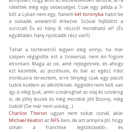
rátettek még egy sebességet. Csak egy példa a 7-
ből: a Lykan nem egy, hanem
két toronyba
hatol be
a sokadik emeletről érkezve. Szóval fejlődött a
sorozat! És ez hány 8. részről mondható el? (És
egyáltalán: hány nyolcadik rész van?)
Tehát a történetről legyen elég ennyi, ha már
szépen végigvitte ezt a Universal, nem én fogom
elrontani. Maga az ok, amit rejtegetnek, és ahogy
ezt kezelték, az pozitívum, és bár az egész írást
ironikusra terveztem, erre tényleg csak egy pacsit
tudok küldeni az alkotóknak. Aggódni nem kell, van
így is elég lyuk, amin szivároghat az olaj és szivárog
is, de jófej leszek és még mondok jót! Bizony, még
tudok! (De már nem sokáig…)
Charlize Theron
ugyan nem sokat csinál, akár
Michael Keaton
az
NFS
-ben, de azt annyira jól, hogy
simán a franchise legtökösebb-, és