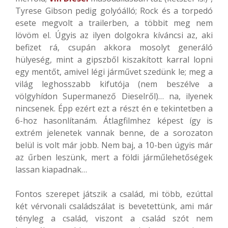
Tyrese Gibson pedig golyóálló; Rock és a torpedó
esete megvolt a trailerben, a többit meg nem
lövöm el. Úgyis az ilyen dolgokra kíváncsi az, aki
befizet rá, csupán akkora mosolyt generáló
hülyeség, mint a gipszből kiszakított karral lopni
egy mentőt, amivel légi járművet szedünk le; meg a
világ leghosszabb kifutója (nem beszélve a
völgyhídon Supermanező Dieselről)… na, ilyenek
nincsenek. Épp ezért ezt a részt én e tekintetben a
6-hoz hasonlítanám. Átlagfilmhez képest így is
extrém jelenetek vannak benne, de a sorozaton
belül is volt már jobb. Nem baj, a 10-ben úgyis már
az űrben leszünk, mert a földi járműlehetőségek
lassan kiapadnak…
Fontos szerepet játszik a család, mi több, ezúttal
két vérvonali családszálat is bevetettünk, ami már
tényleg a család, viszont a család szót nem