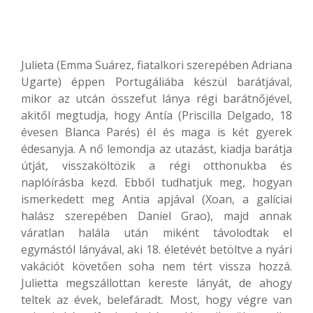
Julieta (Emma Suárez, fiatalkori szerepében Adriana
Ugarte) éppen Portugáliába készül barátjával,
mikor az utcán összefut lánya régi barátnőjével,
akitől megtudja, hogy Antía (Priscilla Delgado, 18
évesen Blanca Parés) él és maga is két gyerek
édesanyja. A nő lemondja az utazást, kiadja barátja
útját, visszaköltözik a régi otthonukba és
naplóírásba kezd. Ebből tudhatjuk meg, hogyan
ismerkedett meg Antia apjával (Xoan, a galíciai
halász szerepében Daniel Grao), majd annak
váratlan halála után miként távolodtak el
egymástól lányával, aki 18. életévét betöltve a nyári
vakációt követően soha nem tért vissza hozzá.
Julietta megszállottan kereste lányát, de ahogy
teltek az évek, belefáradt. Most, hogy végre van