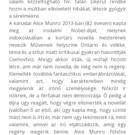
valami kézzelfogható hír, talán sikerül rendbe
hozni a múltban elkövetett hibákat, létezik gyógyír
a sérelmekre.
A kanadai Alice Munro 2013-ban (82 évesen) kapta
meg az irodalmi Nobel-díjat, melynek
indokolásában a kortárs novella mesterének
nevezik. Műveinek helyszíne Ontario és vidéke,
téma és a stílus miatt kritikusai gyakran hasonlítják
Csehovhoz. Ahogy akkor írták, új műfajt hozott
létre, ami már nem novella, de még nem is regény.
Kiemelték továbbá fantasztikus emberábrázolását,
valamint azt, hogy karaktereiben mindig
megjelenik az írónő személyisége. Nőkről ír
nőknek, de a férfiakat nem démonizálja. Ő pedig a
díjra úgy reagált, hogy végre elismerték a novellát
(valóban ő az első, aki úgy kapta meg, hogy szinte
mást nem is írt) és már nem úgy tekintenek rá, mint
valamire, amivel az író eljátszadozik, amíg egy
regény megérik benne. Alice Munro főhőse