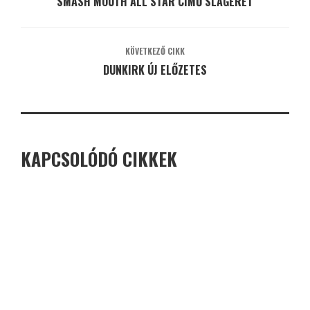
SMASH MOUTH ALL STAR CÍMŰ SLÁGERÉT
KÖVETKEZŐ CIKK
DUNKIRK ÚJ ELŐZETES
KAPCSOLÓDÓ CIKKEK