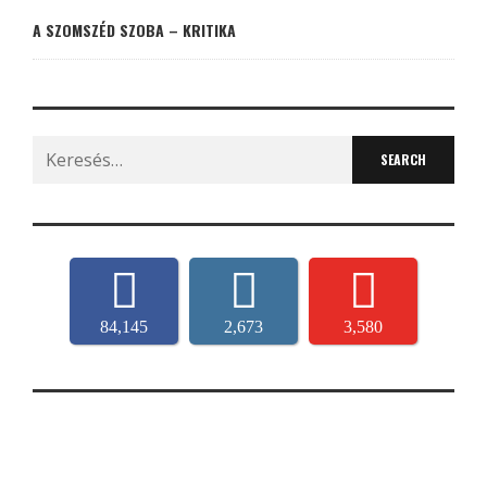
A SZOMSZÉD SZOBA – KRITIKA
Search
for:
84,145
2,673
3,580