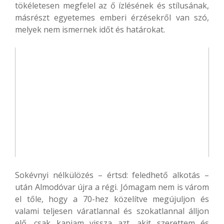
tökéletesen megfelel az ő ízlésének és stílusának,
másrészt egyetemes emberi érzésekről van szó,
melyek nem ismernek időt és határokat.
Sokévnyi nélkülözés – értsd: feledhető alkotás –
után Almodóvar újra a régi. Jómagam nem is várom
el tőle, hogy a 70-hez közelítve megújuljon és
valami teljesen váratlannal és szokatlannal álljon
elő, csak kapjam vissza azt, akit szerettem és