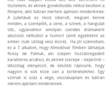
tiszteltem, és akinek gondolkodás nélkül beültem a
filmjeire, akit bátran mertem ajánlani mindenkinek.
A Julietával ez most sikerült, megvan benne
minden, a szereplők, a zene, a színek, a hangulat
stb., ugyanakkor amolyan csendes drámaként
abszolút nélkülözi a humort (amit egyébként az
ember csak utólag vesz észre). Ha jól számoltam,
ez a 7. alkalom, hogy Almodóvar filmben láthatjuk
Rossy de Palmat, aki szépen hozzáöregedett
karakteres arcához, és akinek szerepe – bejárónő –
látszólag elenyésző, de később rájövünk, hogy
nagyon is sok köze van a történésekhez. Egy
szónak is száz a vége, visszakaptam és bátran
merem ajánlani mindenkinek.