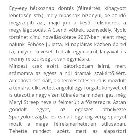
Egy-egy hétköznapi döntés (félreértés, kihagyott
lehetőség stb.), mely hibásnak bizonyul, de az idő
megszépíti azt, majd jön a késői felismerés, a
megvilágosodás. A Csend, vétkek, szenvedély. Nyolc
történet című novelláskötete 2007-ben jelent meg
nálunk. Főhőse Julietta, ki naplóírás közben ébred
rá, milyen keveset tudtak egymásról lányával és
mennyire szükségük van egymásra.
Mindezt csak azért bátorkodtam leírni, mert
számomra az egész a női drámák szakértőjéért,
Almodóvarért kiált, aki természetesen rá is mozdult
a témára, elkövetett angolul egy forgatókönyvet, el
is utazott a nagy vízen túlra és ha minden igaz, még
Meryl Streep neve is felmerült a főszerepre. Aztán
gondolt egyet, az egészet áthelyezte
Spanyolországba és csinált egy ízig-vérig spanyol
mozit a maga félreismerhetetlen stílusában.
Tehette mindezt azért, mert az alapsztori