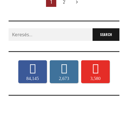
1
2
Search
for:
84,145
2,673
3,580