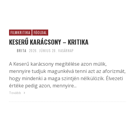
FILMKRITIKA
FŐOLDAL
KESERŰ KARÁCSONY – KRITIKA
BRITA
2026. JÚNIUS 28. VASÁRNAP
A Keserű karácsony megítélése azon múlik,
mennyire tudjuk magunkévá tenni azt az aforizmát,
hogy mindenki a maga szintjén nélkülözik. Élvezeti
értéke pedig azon, mennyire...
Tovább