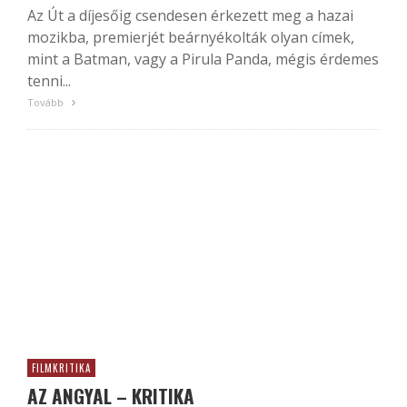
Az Út a díjesőig csendesen érkezett meg a hazai
mozikba, premierjét beárnyékolták olyan címek,
mint a Batman, vagy a Pirula Panda, mégis érdemes
tenni...
Tovább
FILMKRITIKA
AZ ANGYAL – KRITIKA