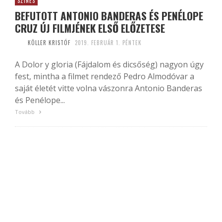
SZÍNES
BEFUTOTT ANTONIO BANDERAS ÉS PENÉLOPE
CRUZ ÚJ FILMJÉNEK ELSŐ ELŐZETESE
KÖLLER KRISTÓF
2019. FEBRUÁR 1. PÉNTEK
A Dolor y gloria (Fájdalom és dicsőség) nagyon úgy
fest, mintha a filmet rendező Pedro Almodóvar a
saját életét vitte volna vászonra Antonio Banderas
és Penélope...
Tovább