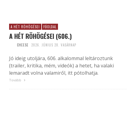
A HÉT RÖHÖGÉSEI
FŐOLDAL
A HÉT RÖHÖGÉSEI (606.)
CHEESE
2026. JÚNIUS 28. VASÁRNAP
Jó ideig utoljára, 606. alkalommal leltároztunk
(trailer, kritika, mém, videók) a hetet, ha valaki
lemaradt volna valamiről, itt pótolhatja.
Tovább