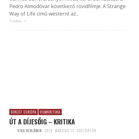
Pedro Almodóvar következő rövidfilmje. A Strange
Way of Life című westernt az...
Tovább
DIRECT EURÓPA
FILMKRITIKA
ÚT A DÍJESŐIG – KRITIKA
VIDA BENJÁMIN
2022. MÁRCIUS 17. CSÜTÖRTÖK