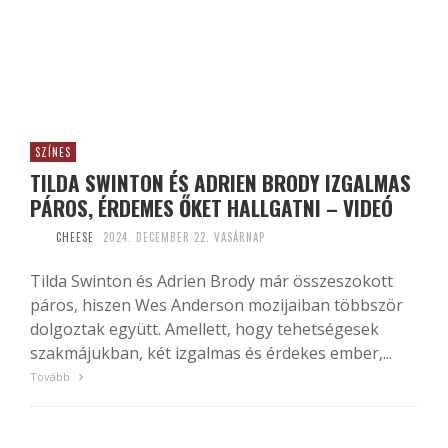
SZÍNES
TILDA SWINTON ÉS ADRIEN BRODY IZGALMAS
PÁROS, ÉRDEMES ŐKET HALLGATNI – VIDEÓ
CHEESE
2024. DECEMBER 22. VASÁRNAP
Tilda Swinton és Adrien Brody már összeszokott
páros, hiszen Wes Anderson mozijaiban többször
dolgoztak együtt. Amellett, hogy tehetségesek
szakmájukban, két izgalmas és érdekes ember,...
Tovább