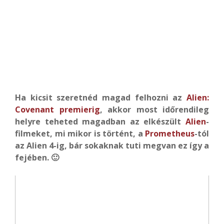
Ha kicsit szeretnéd magad felhozni az
Alien:
Covenant premierig
, akkor most időrendileg
helyre teheted magadban az elkészült
Alien
-
filmeket, mi mikor is történt, a
Prometheus
-tól
az Alien 4-ig, bár sokaknak tuti megvan ez így a
fejében. 🙂