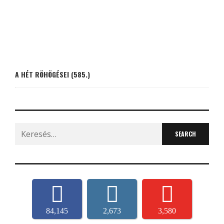
A HÉT RÖHÖGÉSEI (585.)
Search
for:
84,145
2,673
3,580