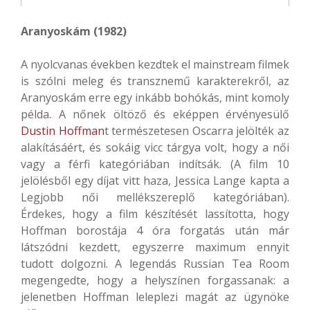
Aranyoskám (1982)
A nyolcvanas években kezdtek el mainstream filmek
is szólni meleg és transznemű karakterekről, az
Aranyoskám erre egy inkább bohókás, mint komoly
példa. A nőnek öltöző és eképpen érvényesülő
Dustin Hoffman
t természetesen Oscarra jelölték az
alakításáért, és sokáig vicc tárgya volt, hogy a női
vagy a férfi kategóriában indítsák. (A film 10
jelölésből egy díjat vitt haza, Jessica Lange kapta a
Legjobb női mellékszereplő kategóriában).
Érdekes, hogy a film készítését lassította, hogy
Hoffman borostája 4 óra forgatás után már
látszódni kezdett, egyszerre maximum ennyit
tudott dolgozni. A legendás Russian Tea Room
megengedte, hogy a helyszínen forgassanak: a
jelenetben Hoffman leleplezi magát az ügynöke