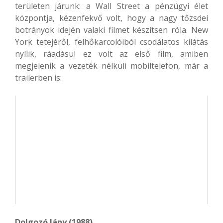
területen járunk: a Wall Street a pénzügyi élet
központja, kézenfekvő volt, hogy a nagy tőzsdei
botrányok idején valaki filmet készítsen róla. New
York tetejéről, felhőkarcolóiból csodálatos kilátás
nyílik, ráadásul ez volt az első film, amiben
megjelenik a vezeték nélküli mobiltelefon, már a
trailerben is:
Dolgozó lány (1988)