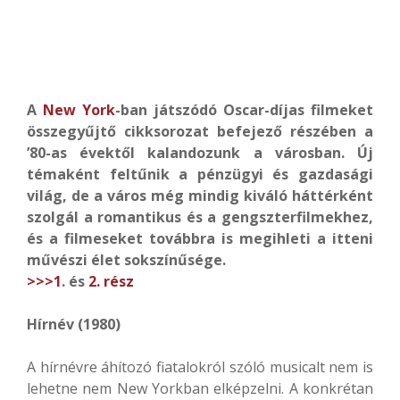
A
New York
-ban játszódó Oscar-díjas filmeket
összegyűjtő cikksorozat befejező részében a
’80-as évektől kalandozunk a városban. Új
témaként feltűnik a pénzügyi és gazdasági
világ, de a város még mindig kiváló háttérként
szolgál a romantikus és a gengszterfilmekhez,
és a filmeseket továbbra is megihleti a itteni
művészi élet sokszínűsége.
>>>1
. és
2. rész
Hírnév (1980)
A hírnévre áhítozó fiatalokról szóló musicalt nem is
lehetne nem New Yorkban elképzelni. A konkrétan