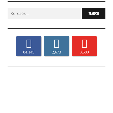
Search
for:
84,145
2,673
3,580