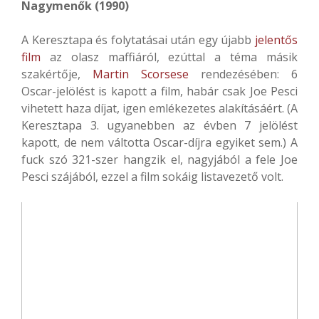
Nagymenők (1990)
A Keresztapa és folytatásai után egy újabb
jelentős
film
az olasz maffiáról, ezúttal a téma másik
szakértője,
Martin Scorsese
rendezésében: 6
Oscar-jelölést is kapott a film, habár csak Joe Pesci
vihetett haza díjat, igen emlékezetes alakításáért. (A
Keresztapa 3. ugyanebben az évben 7 jelölést
kapott, de nem váltotta Oscar-díjra egyiket sem.) A
fuck szó 321-szer hangzik el, nagyjából a fele Joe
Pesci szájából, ezzel a film sokáig listavezető volt.