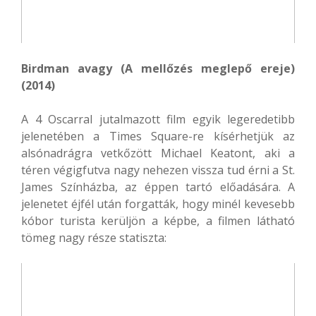
Birdman avagy (A mellőzés meglepő ereje)
(2014)
A 4 Oscarral jutalmazott film egyik legeredetibb
jelenetében a Times Square-re kísérhetjük az
alsónadrágra vetkőzött Michael Keatont, aki a
téren végigfutva nagy nehezen vissza tud érni a St.
James Színházba, az éppen tartó előadására. A
jelenetet éjfél után forgatták, hogy minél kevesebb
kóbor turista kerüljön a képbe, a filmen látható
tömeg nagy része statiszta: