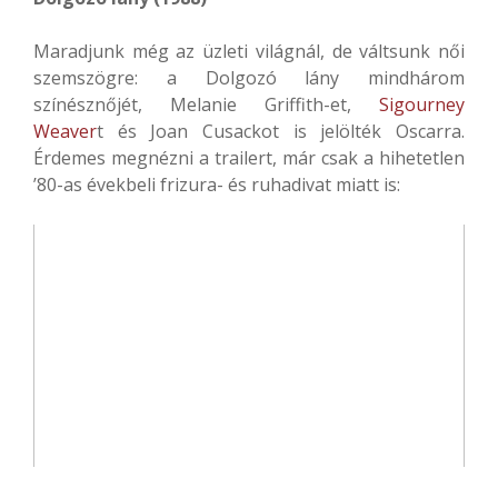
Maradjunk még az üzleti világnál, de váltsunk női
szemszögre: a Dolgozó lány mindhárom
színésznőjét, Melanie Griffith-et,
Sigourney
Weaver
t és Joan Cusackot is jelölték Oscarra.
Érdemes megnézni a trailert, már csak a hihetetlen
’80-as évekbeli frizura- és ruhadivat miatt is: