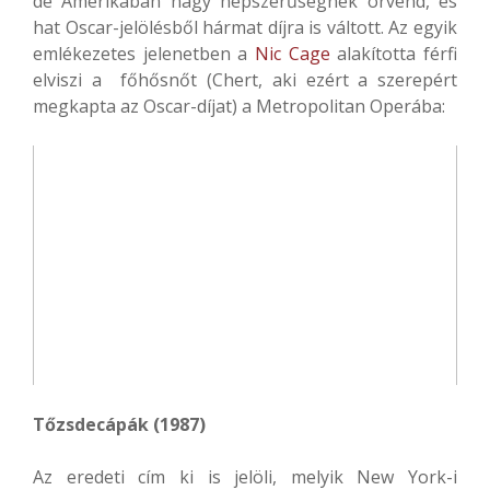
de Amerikában nagy népszerűségnek örvend, és
hat Oscar-jelölésből hármat díjra is váltott. Az egyik
emlékezetes jelenetben a
Nic Cage
alakította férfi
elviszi a főhősnőt (Chert, aki ezért a szerepért
megkapta az Oscar-díjat) a Metropolitan Operába:
Tőzsdecápák (1987)
Az eredeti cím ki is jelöli, melyik New York-i