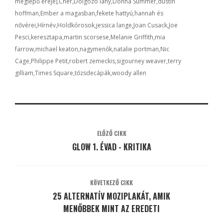
meglepő ereje)
Cher
Dolgozó lány
Donna Summer
dustin
hoffman
Ember a magasban
fekete hattyú
hannah és
nővérei
Hírnév
Holdkórosok
jessica lange
Joan Cusack
Joe
Pesci
keresztapa
martin scorsese
Melanie Griffith
mia
farrow
michael keaton
nagymenők
natalie portman
Nic
Cage
Philippe Petit
robert zemeckis
sigourney weaver
terry
gilliam
Times Square
tőzsdecápák
woody allen
ELŐZŐ CIKK
GLOW 1. ÉVAD - KRITIKA
KÖVETKEZŐ CIKK
25 ALTERNATÍV MOZIPLAKÁT, AMIK
MENŐBBEK MINT AZ EREDETI