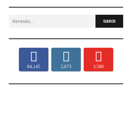
Search
for:
84,145
2,673
3,580