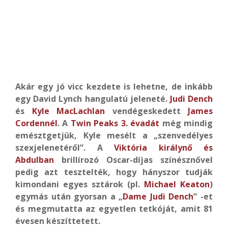
Akár egy jó vicc kezdete is lehetne, de inkább
egy David Lynch hangulatú jeleneté.
Judi Dench
és
Kyle MacLachlan
vendégeskedett
James
Cordennél
. A
Twin Peaks 3. évadát
még mindig
emésztgetjük, Kyle mesélt a „szenvedélyes
szexjelenetéről”. A
Viktória királynő és
Abdulban
brillírozó Oscar-díjas színésznővel
pedig azt tesztelték, hogy hányszor tudják
kimondani egyes sztárok (pl.
Michael Keaton
)
egymás után gyorsan a „
Dame Judi Dench
” -et
és megmutatta az egyetlen tetkóját, amit 81
évesen készíttetett.