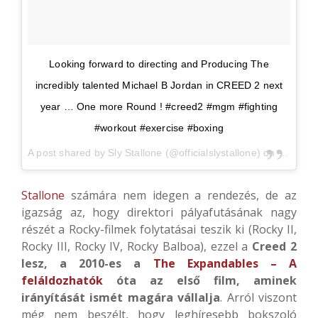
Looking forward to directing and Producing The
incredibly talented Michael B Jordan in CREED 2 next
year … One more Round ! #creed2 #mgm #fighting
#workout #exercise #boxing
A post shared by Sly Stallone (@officialslystallone) on
Oct 9, 
Stallone
számára nem idegen a rendezés, de az
igazság az, hogy direktori pályafutásának nagy
részét a Rocky-filmek folytatásai teszik ki (Rocky II,
Rocky III, Rocky IV, Rocky Balboa), ezzel a
Creed 2
lesz, a 2010-es a
The Expandables – A
feláldozhatók
óta az első film, aminek
irányítását ismét magára vállalja
. Arról viszont
még nem beszélt, hogy leghíresebb bokszoló