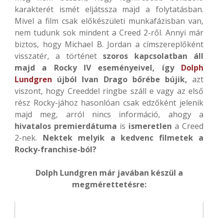
karakterét ismét eljátssza majd a folytatásban.
Mivel a film csak előkészületi munkafázisban van,
nem tudunk sok mindent a Creed 2-ről. Annyi már
biztos, hogy Michael B. Jordan a címszereplőként
visszatér, a történet
szoros kapcsolatban áll
majd a Rocky IV eseményeivel, így
Dolph
Lundgren
újból Ivan Drago bőrébe bújik,
azt
viszont, hogy Creeddel ringbe száll e vagy az első
rész Rocky-jához hasonlóan csak edzőként jelenik
majd meg, arról nincs információ, ahogy a
hivatalos premierdátuma
is
ismeretlen
a Creed
2-nek.
Nektek melyik a kedvenc filmetek a
Rocky-franchise-ból?
Dolph Lundgren már javában készül a
megmérettetésre: