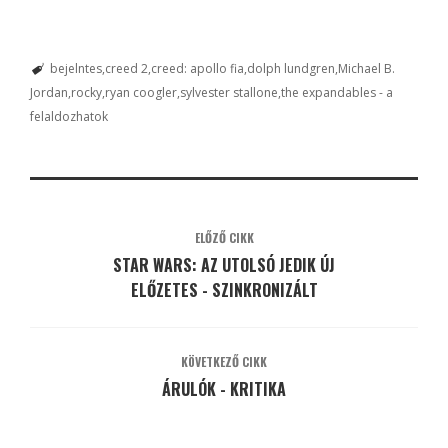
bejelntes
creed 2
creed: apollo fia
dolph lundgren
Michael B.
Jordan
rocky
ryan coogler
sylvester stallone
the expandables - a
felaldozhatok
ELŐZŐ CIKK
STAR WARS: AZ UTOLSÓ JEDIK ÚJ
ELŐZETES - SZINKRONIZÁLT
KÖVETKEZŐ CIKK
ÁRULÓK - KRITIKA