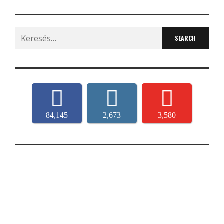
Search
for:
84,145
2,673
3,580