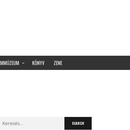
ILMMÚZEUM
KÖNYV
ZENE
Search
for: