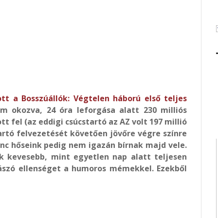
tt a Bosszúállók: Végtelen háború első teljes
 okozva, 24 óra leforgása alatt 230 milliós
t fel (az eddigi csúcstartó az AZ volt 197 millió
rtó felvezetését követően jövőre végre színre
enc hőseink pedig nem igazán bírnak majd vele.
k kevesebb, mint egyetlen nap alatt teljesen
ászó ellenséget a humoros mémekkel. Ezekből