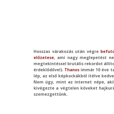
Hosszas várakozás után végre
befuto
előzetese
, ami nagy meglepetést nem
megtekintéssel brutális rekordot állítot
érdeklődővel).
Thanos
immár 10 éve ta
lép, az első képkockákból ítélve kedv
Nem úgy, mint az internet népe, aki
kivégezte a végtelen köveket hajkur
szemezgettünk.