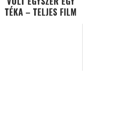
VOLT EGYSZER EGY
TÉKA – TELJES FILM