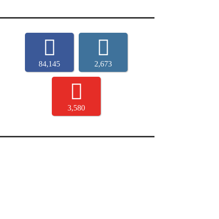
84,145
2,673
3,580