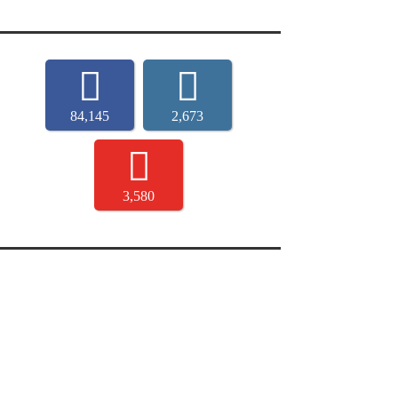
84,145
2,673
3,580