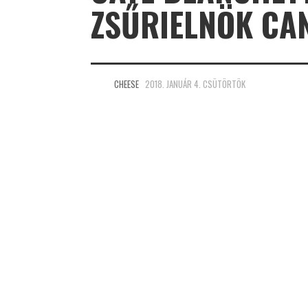
ZSŰRIELNÖK CA
CHEESE
2018. JANUÁR 4. CSÜTÖRTÖK