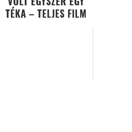
VOLT EGYSZER EGY
TÉKA – TELJES FILM