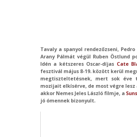
Tavaly a spanyol rendezőzseni, Pedro
Arany Pálmát végül Ruben Östlund p
Idén a kétszeres Oscar-díjas
Cate Bl
fesztivál május 8-19. között kerül meg
megtiszteltetésnek, mert sok éve te
mozijait elkísérve, de most végre lesz 
akkor Nemes Jeles László filmje, a
Sun
jó ómennek bizonyult.