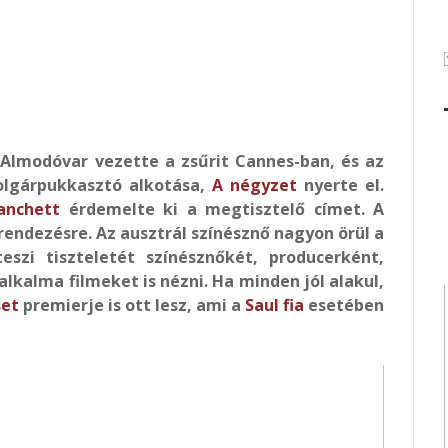
 Almodóvar vezette a zsűrit Cannes-ban, és az
olgárpukkasztó alkotása,
A négyzet
nyerte el.
anchett
érdemelte ki a megtisztelő címet. A
rendezésre. Az ausztrál színésznő nagyon örül a
szi tiszteletét színésznőkét, producerként,
alkalma filmeket is nézni. Ha minden jól alakul,
set
premierje is ott lesz, ami a
Saul fia
esetében