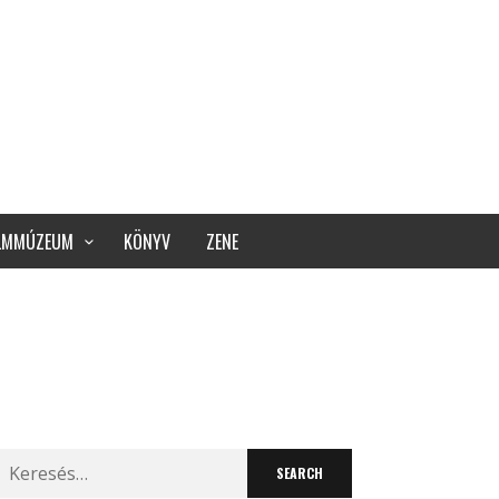
ILMMÚZEUM
KÖNYV
ZENE
Search
for: