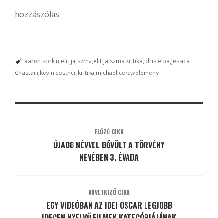
hozzászólás
aaron sorkin
elit jatszma
elit jatszma kritika
idris elba
Jessica
Chastain
kevin costner
kritika
michael cera
velemeny
ELŐZŐ CIKK
ÚJABB NÉVVEL BŐVÜLT A TÖRVÉNY
NEVÉBEN 3. ÉVADA
KÖVETKEZŐ CIKK
EGY VIDEÓBAN AZ IDEI OSCAR LEGJOBB
IDEGEN NYELVŰ FILMEK KATEGÓRIÁJÁNAK