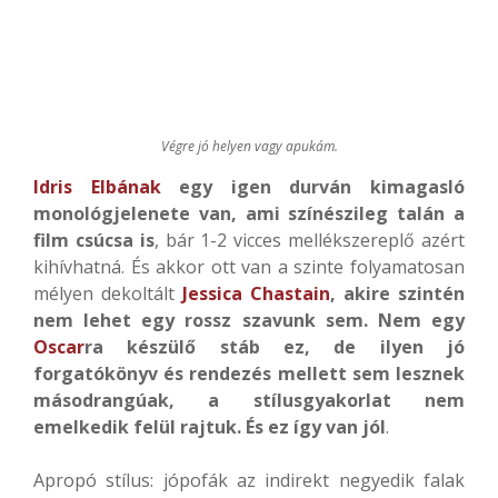
Végre jó helyen vagy apukám.
Idris Elbának
egy igen durván kimagasló
monológjelenete van, ami színészileg talán a
film csúcsa is
, bár 1-2 vicces mellékszereplő azért
kihívhatná. És akkor ott van a szinte folyamatosan
mélyen dekoltált
Jessica Chastain
, akire szintén
nem lehet egy rossz szavunk sem. Nem egy
Oscar
ra készülő stáb ez, de ilyen jó
forgatókönyv és rendezés mellett sem lesznek
másodrangúak, a stílusgyakorlat nem
emelkedik felül rajtuk. És ez így van jól
.
Apropó stílus: jópofák az indirekt negyedik falak