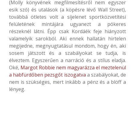
(Molly könyvének megfilmesítésről nem egyszer
esik szó) és utalások (a köpésre lévő Wall Street),
továbbá ötletes volt a síjelenet sportközvetítési
felületének mintájára ugyanezt a pókeres
részeknél látni. Épp csak Kordáék feje hiányzott
valamelyik sarokból. Aki ennek hallatán hirtelen
megijedne, megnyugtatásul mondom, hogy én, aki
sosem játszott és a szabályokat se tudja, is
élveztem. Egyszerűen a narráció és a stílus eladja.
Oké,
Margot Robbie nem magyarázza el meztelenül
a habfürdőben pezsgőt iszogatva
a szabályokat, de
nem is szükséges, mert inkább a pénz és a blöff a
lényeg.