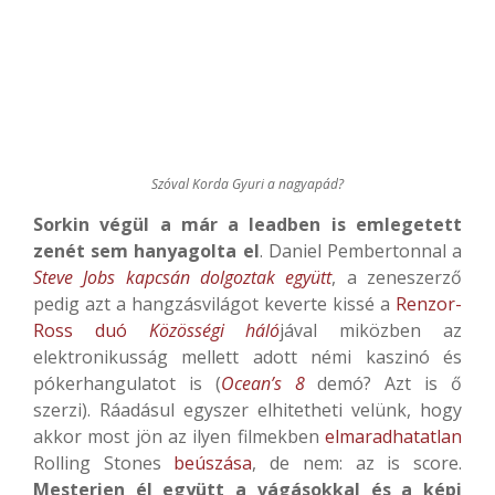
Szóval Korda Gyuri a nagyapád?
Sorkin végül a már a leadben is emlegetett
zenét sem hanyagolta el
. Daniel Pembertonnal a
Steve Jobs kapcsán dolgoztak együtt
, a zeneszerző
pedig azt a hangzásvilágot keverte kissé a
Renzor-
Ross duó
Közösségi háló
jával miközben az
elektronikusság mellett adott némi kaszinó és
pókerhangulatot is (
Ocean’s 8
demó? Azt is ő
szerzi). Ráadásul egyszer elhitetheti velünk, hogy
akkor most jön az ilyen filmekben
elmaradhatatlan
Rolling Stones
beúszása
, de nem: az is score.
Mesterien él együtt a vágásokkal és a képi