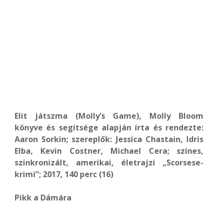
Elit játszma (Molly’s Game), Molly Bloom
könyve és segítsége alapján írta és rendezte:
Aaron Sorkin; szereplők: Jessica Chastain, Idris
Elba, Kevin Costner, Michael Cera; színes,
szinkronizált, amerikai, életrajzi „Scorsese-
krimi”; 2017, 140 perc (16)
Pikk a Dámára