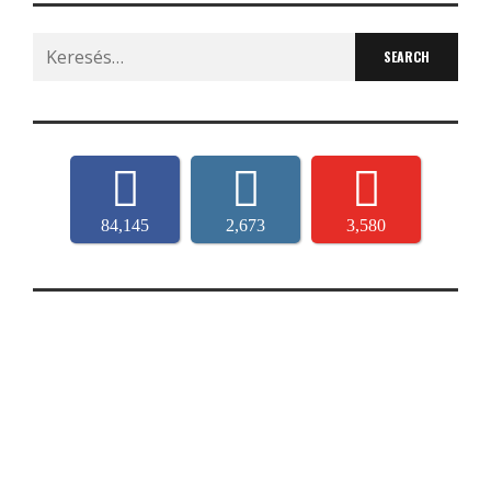
Search
for:
84,145
2,673
3,580