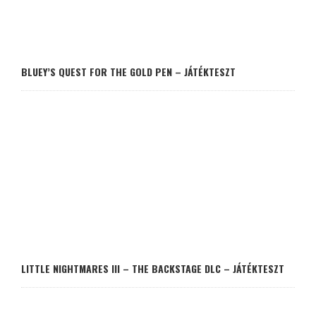
BLUEY’S QUEST FOR THE GOLD PEN – JÁTÉKTESZT
LITTLE NIGHTMARES III – THE BACKSTAGE DLC – JÁTÉKTESZT