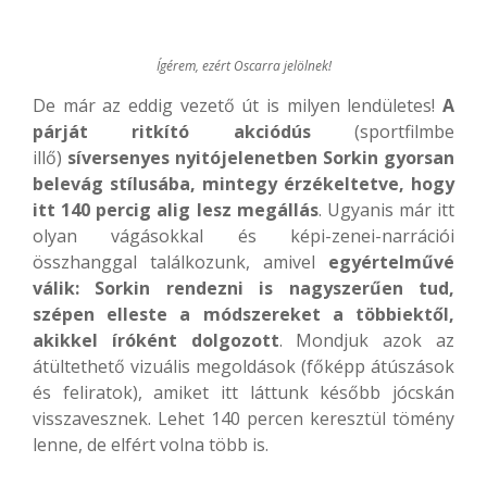
Ígérem, ezért Oscarra jelölnek!
De már az eddig vezető út is milyen lendületes!
A
párját ritkító akciódús
(sportfilmbe
illő)
síversenyes nyitójelenetben
Sorkin gyorsan
belevág stílusába, mintegy érzékeltetve, hogy
itt 140 percig alig lesz megállás
. Ugyanis már itt
olyan vágásokkal és képi-zenei-narrációi
összhanggal találkozunk, amivel
egyértelművé
válik: Sorkin rendezni is nagyszerűen tud,
szépen elleste a módszereket a többiektől,
akikkel íróként dolgozott
. Mondjuk azok az
átültethető vizuális megoldások (főképp átúszások
és feliratok), amiket itt láttunk később jócskán
visszavesznek. Lehet 140 percen keresztül tömény
lenne, de elfért volna több is.