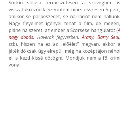
Sorkin stílusa természetesen a szövegben is
visszatükröződik. Szerintem nincs összesen 5 perc,
amikor se párbeszédet, se narrációt nem hallunk.
Nagy figyelmet igényel tehát a film, de megéri,
pláne ha szereti az ember a Scorsese hangulatot (
A
nagy dobás
, Haverok fegyverben,
Arany
,
Barry Seal
,
stb), hiszen ha ez az „előélet” megvan, akkor a
játékidő csak úgy elrepül, még ha középtájon néhol
el is kezd kissé döcögni. Mondjuk nem a fő krimi
vonal.