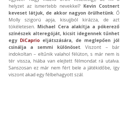
helyzet az ismertebb nevekkel?
Kevin Costnert
keveset látjuk, de akkor nagyon örülhetünk
. Ő
Molly szigorú apja, kisujjból kirázza, de azt
tökéletesen.
Michael Cera alakítja a pókerező
színészek alteregóját, kicsit idegennek tűnhet
egy
DiCaprio
eljátszására, de meglepően jól
csinálja a semmi különöset
. Viszont – bár
indokoltan – eltűnik valahol félúton, s már nem is
tér vissza, hiába van elejtett félmondat rá utalva.
Sanszosan ez már nem fért bele a játékidőbe, így
viszont akad egy félbehagyott szál.