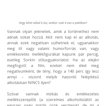
Hogy lehet nálad 6 ász, amikor csak 4 van a pakliban?
Vannak olyan jelenetek, amik a történethez nem
adnak sokat hozzá. Akit nem kap el az alkotás,
annak ezek negatívan sülhetnek el, ugyanakkor
meg itt vagy valami humorforrás van, vagy
emlékezetes mellékfigurákat kapunk pár percig,
esetleg Sorkin stílusgyakorlatot. Ha az elején
megfogott a film, ezeket nem éled meg
negatívumként, de tény, hogy a 140 perc így lesz
annyi – viszont melyik hasonló felépítésű
alkotásban NINCS ilyen?
Szóval vannak mókás és emlékezetes
mellékszereplők (a szerelmes alkoholistától az
egyszer nagy mázlis örök vesztesig), de mi a