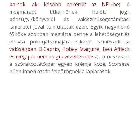
bajnok, aki később bekerült az NFL-be
), ő
megmaradt titkárnőnek, holott jogi,
pénzügyi/könyvelői és valószínűségszámítási
ismeretei jóval túlmutattak ezen. Egyik nagymenő
főnöke azonban meglátta benne a lehetőséget és
elhívta pókerjátszmájára sikeres színészek (
a
valóságban DiCaprio, Tobey Maguire, Ben Affleck
és még pár nem megnevezett színész
), zenészek és
a szórakoztatóipar egyéb krémje közé. Scorsese
hűen innen aztán felpörögnek a lapjárások.