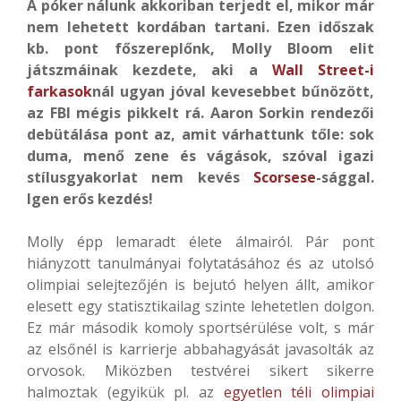
A póker nálunk akkoriban terjedt el, mikor már
nem lehetett kordában tartani. Ezen időszak
kb. pont főszereplőnk, Molly Bloom elit
játszmáinak kezdete, aki a
Wall Street-i
farkasok
nál ugyan jóval kevesebbet bűnözött,
az FBI mégis pikkelt rá. Aaron Sorkin rendezői
debütálása pont az, amit várhattunk tőle: sok
duma, menő zene és vágások, szóval igazi
stílusgyakorlat nem kevés
Scorsese
-sággal.
Igen erős kezdés!
Molly épp lemaradt élete álmairól. Pár pont
hiányzott tanulmányai folytatásához és az utolsó
olimpiai selejtezőjén is bejutó helyen állt, amikor
elesett egy statisztikailag szinte lehetetlen dolgon.
Ez már második komoly sportsérülése volt, s már
az elsőnél is karrierje abbahagyását javasolták az
orvosok. Miközben testvérei sikert sikerre
halmoztak (egyikük pl. az
egyetlen téli olimpiai