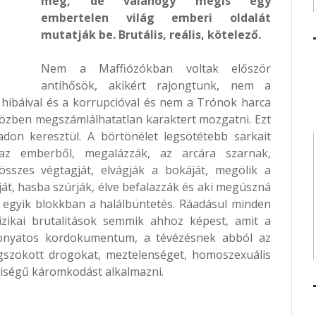
meg, de valahogy mégis egy
embertelen világ emberi oldalát
mutatják be. Brutális, reális, kötelező.
Nem a Maffiózókban voltak először
antihősök, akikért rajongtunk, nem a
 hibáival és a korrupcióval és nem a Trónok harca
 közben megszámlálhatatlan karaktert mozgatni. Ezt
don keresztül. A börtönélet legsötétebb sarkait
 az emberből, megalázzák, az arcára szarnak,
összes végtagját, elvágják a bokáját, megölik a
arját, hasba szúrják, élve befalazzák és aki megúszná
z egyik blokkban a halálbüntetés. Ráadásul minden
izikai brutalitások semmik ahhoz képest, amit a
Iszonyatos kordokumentum, a tévézésnek abból az
gszokott drogokat, meztelenséget, homoszexuális
yiségű káromkodást alkalmazni.