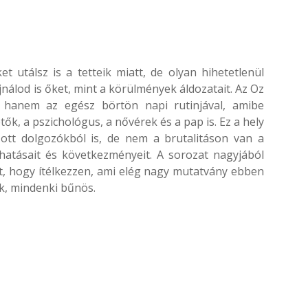
t utálsz is a tetteik miatt, de olyan hihetetlenül
nálod is őket, mint a körülmények áldozatait. Az Oz
k, hanem az egész börtön napi rutinjával, amibe
tők, a pszichológus, a nővérek és a pap is. Ez a hely
 ott dolgozókból is, de nem a brutalitáson van a
atásait és következményeit. A sorozat nagyjából
ét, hogy ítélkezzen, ami elég nagy mutatvány ebben
k, mindenki bűnös.