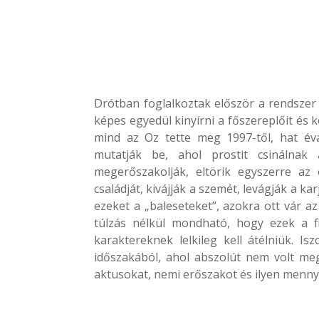
Drótban foglalkoztak először a rendszer
képes egyedül kinyírni a főszereplőit és
mind az Oz tette meg 1997-től, hat éva
mutatják be, ahol prostit csinálnak
megerőszakolják, eltörik egyszerre az 
családját, kivájják a szemét, levágják a k
ezeket a „baleseteket”, azokra ott vár a
túlzás nélkül mondható, hogy ezek a f
karaktereknek lelkileg kell átélniük. 
időszakából, ahol abszolút nem volt me
aktusokat, nemi erőszakot és ilyen menn