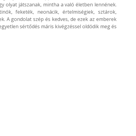
 olyat játszanak, mintha a való életben lennének.
inók, feketék, neonácik, értelmiségiek, sztárok,
ősek. A gondolat szép és kedves, de ezek az emberek
egyetlen sértődés máris kivégzéssel oldódik meg és