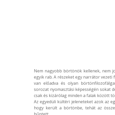
Nem nagyobb börtönök kellenek, nem jo
egyik rab. A részeket egy narrátor vezeti f
van előadva és olyan börtönfilozofálg
sorozat nyomasztási képességén sokat dob
csak és kizárólag minden a falak között tö
Az egyedüli kültéri jeleneteket azok az e
hogy került a börtönbe, tehát az össz
bűntett.