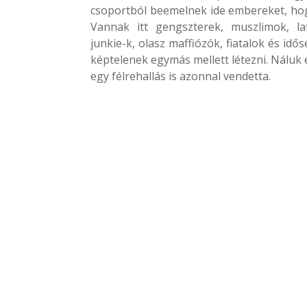
csoportból beemelnek ide embereket, hogy
Vannak itt gengszterek, muszlimok, lat
junkie-k, olasz maffiózók, fiatalok és id
képtelenek egymás mellett létezni. Náluk 
egy félrehallás is azonnal vendetta.