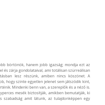
bb börtönök, hanem jobb igazság; mondja ezt az
el és zárja gondolataival, ami totálisan szürreálisan
atásban lesz részünk, amiben nincs köszönet. A
, hogy szinte egyetlen jelenet sem játszódik kint,
rténik. Mindenki benn van, a szereplők és a néző is.
gyperces mesék biztosítják, amikben bemutatják, ki
es szabadság amit látunk, az tulajdonképpen egy