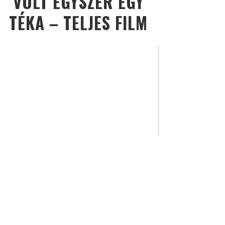
VOLT EGYSZER EGY
TÉKA – TELJES FILM