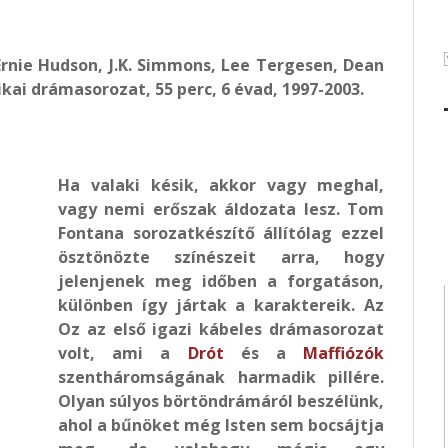
Ernie Hudson, J.K. Simmons, Lee Tergesen, Dean
ikai drámasorozat, 55 perc, 6 évad, 1997-2003.
Ha valaki késik, akkor vagy meghal,
vagy nemi erőszak áldozata lesz. Tom
Fontana sorozatkészítő állítólag ezzel
ösztönözte színészeit arra, hogy
jelenjenek meg időben a forgatáson,
különben így jártak a karaktereik. Az
Oz az első igazi kábeles drámasorozat
volt, ami a
Drót
és a
Maffiózók
szentháromságának harmadik pillére.
Olyan súlyos börtöndrámáról beszélünk,
ahol a bűnöket még Isten sem bocsájtja