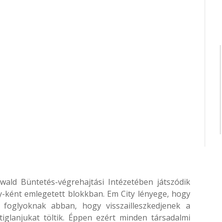
swald Büntetés-végrehajtási Intézetében játszódik
ty-ként emlegetett blokkban. Em City lényege, hogy
 foglyoknak abban, hogy visszailleszkedjenek a
iglanjukat töltik. Éppen ezért minden társadalmi