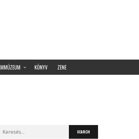
ILMMÚZEUM
KÖNYV
ZENE
Search
for: