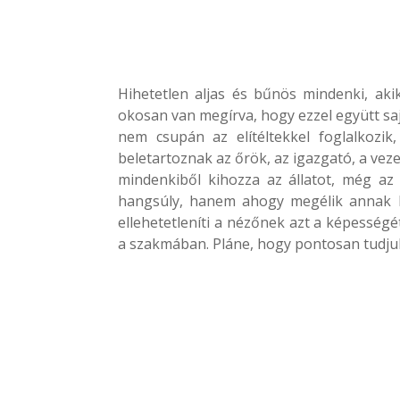
Hihetetlen aljas és bűnös mindenki, akike
okosan van megírva, hogy ezzel együtt saj
nem csupán az elítéltekkel foglalkozi
beletartoznak az őrök, az igazgató, a veze
mindenkiből kihozza az állatot, még az
hangsúly, hanem ahogy megélik annak h
ellehetetleníti a nézőnek azt a képesség
a szakmában. Pláne, hogy pontosan tudju