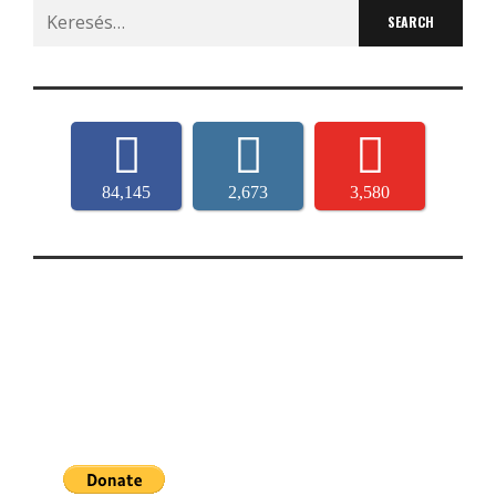
Search
for:
84,145
2,673
3,580