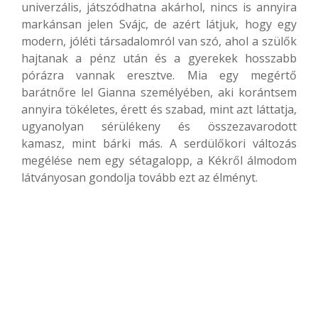
univerzális, játszódhatna akárhol, nincs is annyira
markánsan jelen Svájc, de azért látjuk, hogy egy
modern, jóléti társadalomról van szó, ahol a szülők
hajtanak a pénz után és a gyerekek hosszabb
pórázra vannak eresztve. Mia egy megértő
barátnőre lel Gianna személyében, aki korántsem
annyira tökéletes, érett és szabad, mint azt láttatja,
ugyanolyan sérülékeny és összezavarodott
kamasz, mint bárki más. A serdülőkori változás
megélése nem egy sétagalopp, a Kékről álmodom
látványosan gondolja tovább ezt az élményt.