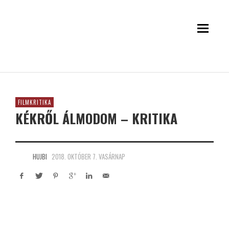
FILMKRITIKA
KÉKRŐL ÁLMODOM – KRITIKA
HUJBI
2018. OKTÓBER 7. VASÁRNAP