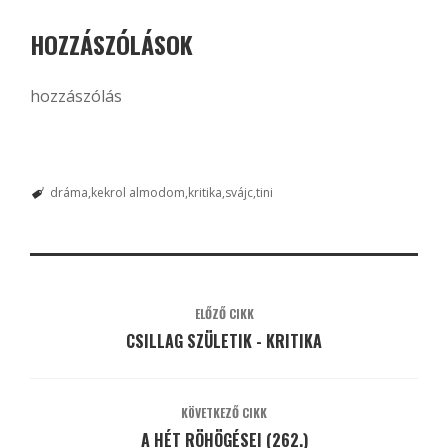
HOZZÁSZÓLÁSOK
hozzászólás
dráma
kekrol almodom
kritika
svájc
tini
ELŐZŐ CIKK
CSILLAG SZÜLETIK - KRITIKA
KÖVETKEZŐ CIKK
A HÉT RÖHÖGÉSEI (262.)