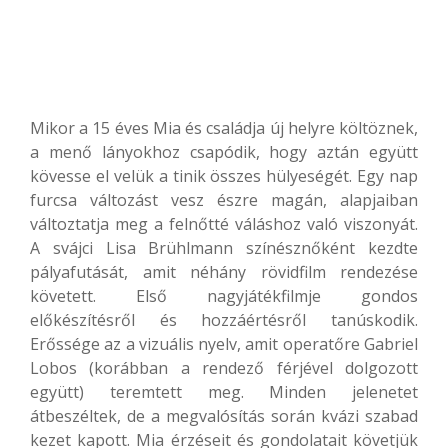
Mikor a 15 éves Mia és családja új helyre költöznek,
a menő lányokhoz csapódik, hogy aztán együtt
kövesse el velük a tinik összes hülyeségét. Egy nap
furcsa változást vesz észre magán, alapjaiban
változtatja meg a felnőtté váláshoz való viszonyát.
A svájci Lisa Brühlmann színésznőként kezdte
pályafutását, amit néhány rövidfilm rendezése
követett. Első nagyjátékfilmje gondos
előkészítésről és hozzáértésről tanúskodik.
Erőssége az a vizuális nyelv, amit operatőre Gabriel
Lobos (korábban a rendező férjével dolgozott
együtt) teremtett meg. Minden jelenetet
átbeszéltek, de a megvalósítás során kvázi szabad
kezet kapott. Mia érzéseit és gondolatait követjük