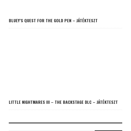
BLUEY’S QUEST FOR THE GOLD PEN – JÁTÉKTESZT
LITTLE NIGHTMARES III – THE BACKSTAGE DLC – JÁTÉKTESZT