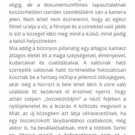
végig, de a dokumentumfilmes tapasztalatnak
köszönhetően csendes szemlélőként van a kamera
jelen. Nem lehet nem észrevenni, hogy az egész
filmet uralja a víz, a fénnyel és a színekkel való játék
is ezt a közeget idézi meg mind a külső, mind pedig
a belső helyszíneken.
Mia addig a bizonyos pillanatig egy átlagos kamasz
átlagos életét éli a maga szépségeivel, élményeivel,
kudarcaival és csalódásaival. A valósnak ható
szereplők valósnak ható történetébe fokozatosan
kúsznak be a fantasy műfajra jellemző stílusjegyek,
akár még a horrort is bele lehet látni. A vízre való
utalások itt kezdenek el értelmet nyerni, hogy
aztán szépen „összekötődjön” a néző fejében a
nyitójelenetet és a lezárás. A költözés megviseli a
Miát, az új közegben azt látja célravezetőnek, ha
egy összeszokott lánybandához csatlakozik, még
akkor is, ha bevállalósabbak, mint a többiek. Senki
ne áltassa magát, a befogadásnak nem az a