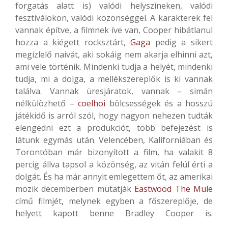
forgatás alatt is) valódi helyszíneken, valódi
fesztiválokon, valódi közönséggel. A karakterek fel
vannak építve, a filmnek íve van, Cooper hibátlanul
hozza a kiégett rocksztárt,
Gaga
pedig a sikert
megízlelő naivát, aki sokáig nem akarja elhinni azt,
ami vele történik. Mindenki tudja a helyét, mindenki
tudja, mi a dolga, a mellékszereplők is ki vannak
találva. Vannak üresjáratok, vannak – simán
nélkülözhető –
coelhoi
bölcsességek és a hosszú
játékidő is arról szól, hogy nagyon nehezen tudták
elengedni ezt a produkciót, több befejezést is
látunk egymás után. Velencében, Kaliforniában és
Torontóban már bizonyított a film, ha valakit 8
percig állva tapsol a közönség, az vitán felül érti a
dolgát. És ha már annyit emlegettem őt, az amerikai
mozik decemberben mutatják
Eastwood The Mule
című filmjét, melynek egyben a főszereplője, de
helyett kapott benne Bradley Cooper is.