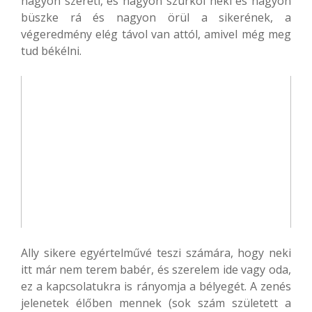
nagyon szereti, és nagyon szurkol neki és nagyon
büszke rá és nagyon örül a sikerének, a
végeredmény elég távol van attól, amivel még meg
tud békélni.
Ally sikere egyértelművé teszi számára, hogy neki
itt már nem terem babér, és szerelem ide vagy oda,
ez a kapcsolatukra is rányomja a bélyegét. A zenés
jelenetek élőben mennek (sok szám született a