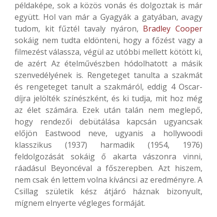
példaképe, sok a közös vonás és dolgoztak is már
együtt. Hol van már a Gyagyák a gatyában, avagy
tudom, kit fűztél tavaly nyáron,
Bradley Cooper
sokáig nem tudta eldönteni, hogy a főzést vagy a
filmezést válassza, végül az utóbbi mellett kötött ki,
de azért Az ételművészben hódolhatott a másik
szenvedélyének is. Rengeteget tanulta a szakmát
és rengeteget tanult a szakmáról, eddig 4 Oscar-
díjra jelölték színészként, és ki tudja, mit hoz még
az élet számára. Ezek után talán nem meglepő,
hogy rendezői debütálása kapcsán ugyancsak
előjön Eastwood neve, ugyanis a hollywoodi
klasszikus (1937) harmadik (1954, 1976)
feldolgozását sokáig ő akarta vászonra vinni,
ráadásul Beyoncéval a főszerepben. Azt hiszem,
nem csak én lettem volna kíváncsi az eredményre. A
Csillag születik kész átjáró háznak bizonyult,
mígnem elnyerte végleges formáját.