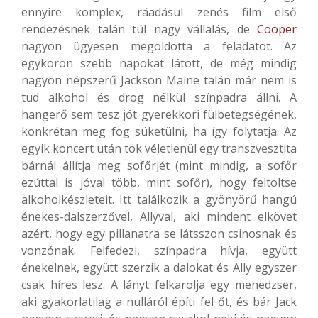
ennyire komplex, ráadásul zenés film első
rendezésnek talán túl nagy vállalás, de
Cooper
nagyon ügyesen megoldotta a feladatot. Az
egykoron szebb napokat látott, de még mindig
nagyon népszerű Jackson Maine talán már nem is
tud alkohol és drog nélkül színpadra állni. A
hangerő sem tesz jót gyerekkori fülbetegségének,
konkrétan meg fog süketülni, ha így folytatja. Az
egyik koncert után tök véletlenül egy transzvesztita
bárnál állítja meg sofőrjét (mint mindig, a sofőr
ezúttal is jóval több, mint sofőr), hogy feltöltse
alkoholkészleteit. Itt találkozik a gyönyörű hangú
énekes-dalszerzővel, Allyval, aki mindent elkövet
azért, hogy egy pillanatra se látsszon csinosnak és
vonzónak. Felfedezi, színpadra hívja, együtt
énekelnek, együtt szerzik a dalokat és Ally egyszer
csak híres lesz. A lányt felkarolja egy menedzser,
aki gyakorlatilag a nulláról építi fel őt, és bár Jack