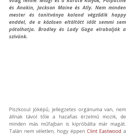
világ lenne
.
Miagi és a Karate Kölyök, Palpatine
és Anakin, Jackson Maine és Ally. Nem minden
mester és tanítványa kaland végződik happy
enddel, de a közösen eltöltött időt semmi sem
pótolhatja. Bradley és Lady Gaga elrabolják a
szívünk.
Piszkosul jóképű, jellegzetes orgánuma van, nem
állnak távol tőle a hazafias érzelmű mozik, de
minden más műfajban is kipróbálta már magát
.
Talán nem véletlen, hogy éppen
Clint Eastwood
a