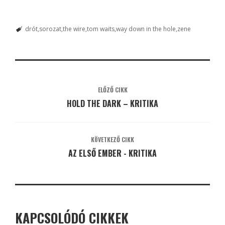
drót
sorozat
the wire
tom waits
way down in the hole
zene
ELŐZŐ CIKK
HOLD THE DARK – KRITIKA
KÖVETKEZŐ CIKK
AZ ELSŐ EMBER - KRITIKA
KAPCSOLÓDÓ CIKKEK